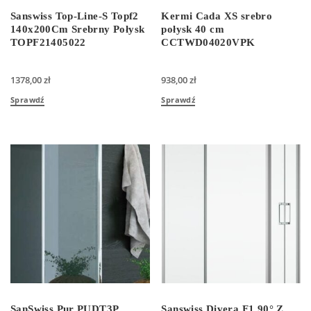
Sanswiss Top-Line-S Topf2
Kermi Cada XS srebro
140x200Cm Srebrny Połysk
połysk 40 cm
TOPF21405022
CCTWD04020VPK
1378,00
zł
938,00
zł
Sprawdź
Sprawdź
SanSwiss Pur PUDT3P
Sanswiss Divera F1 90° Z