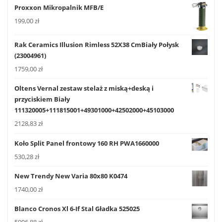
Proxxon Mikropalnik MFB/E
199,00
zł
Rak Ceramics Illusion Rimless 52X38 CmBiały Połysk
(23004961)
1759,00
zł
Oltens Vernal zestaw stelaż z miską+deską i
przyciskiem Biały
111320005+111815001+49301000+42502000+45103000
2128,83
zł
Koło Split Panel frontowy 160 RH PWA1660000
530,28
zł
New Trendy New Varia 80x80 K0474
1740,00
zł
Blanco Cronos Xl 6-If Stal Gładka 525025