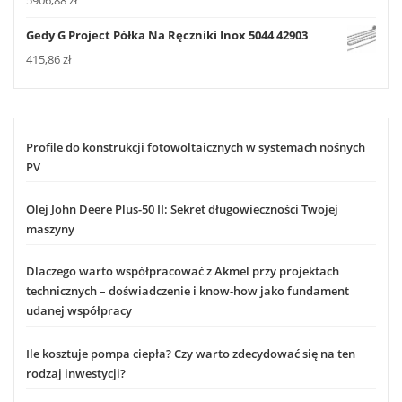
5906,88
zł
Gedy G Project Półka Na Ręczniki Inox 5044 42903
415,86
zł
Profile do konstrukcji fotowoltaicznych w systemach nośnych
PV
Olej John Deere Plus-50 II: Sekret długowieczności Twojej
maszyny
Dlaczego warto współpracować z Akmel przy projektach
technicznych – doświadczenie i know-how jako fundament
udanej współpracy
Ile kosztuje pompa ciepła? Czy warto zdecydować się na ten
rodzaj inwestycji?