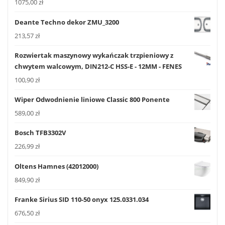
1075,00
zł
Deante Techno dekor ZMU_3200
213,57
zł
Rozwiertak maszynowy wykańczak trzpieniowy z
chwytem walcowym, DIN212-C HSS-E - 12MM - FENES
100,90
zł
Wiper Odwodnienie liniowe Classic 800 Ponente
589,00
zł
Bosch TFB3302V
226,99
zł
Oltens Hamnes (42012000)
849,90
zł
Franke Sirius SID 110-50 onyx 125.0331.034
676,50
zł