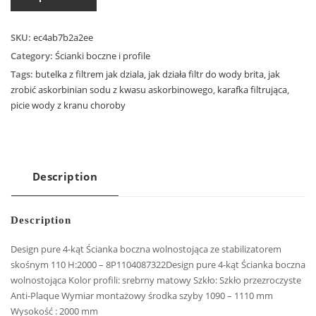
SKU:
ec4ab7b2a2ee
Category:
Ścianki boczne i profile
Tags:
butelka z filtrem jak dziala
,
jak działa filtr do wody brita
,
jak
zrobić askorbinian sodu z kwasu askorbinowego
,
karafka filtrująca
,
picie wody z kranu choroby
Description
Description
Design pure 4-kąt Ścianka boczna wolnostojąca ze stabilizatorem
skośnym 110 H:2000 – 8P1104087322Design pure 4-kąt Ścianka boczna
wolnostojąca Kolor profili: srebrny matowy Szkło: Szkło przezroczyste
Anti-Plaque Wymiar montażowy środka szyby 1090 – 1110 mm
Wysokość : 2000 mm