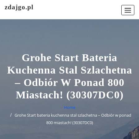
Skip
zdajgo.pl
to
content
Grohe Start Bateria
Kuchenna Stal Szlachetna
– Odbiór W Ponad 800
Miastach! (30307DC0)
Home
Grohe Start bateria kuchenna stal szlachetna – Odbiór w ponad
800 miastach! (30307DC0)