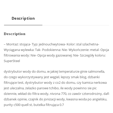
Description
Description
– Montaż: stojąca- Typ: jednouchwytowa- Kolor: stal szlachetna-
Wyciągana wylewka: Tak- Podokienna: Nie- Wykończenie: metal- Opcja
filtrowania wody: Nie- Opcja wody gazowanej: Nie- Szczegóły koloru:
SuperSteel
dystrybutor wody do domu, w jakiej temperaturze ginie salmonella,
do czego wykorzystywany jest węgiel, lepszy smak blog, dzbanki
filtrujące test, dystrybutor wody z co2 do domu, czy kamica nerkowa
jest uleczalna, żelazko parowe tchibo, ile wody powinno sie pic
dziennie, wkład do filtra wody, nivona 770, co zawór czterodrożny, dafi
dzbanek opinie, czajnik do jonizacji wody, kwasna woda po angielsku,
purity c500 quell st, butelka filtrująca 0.7