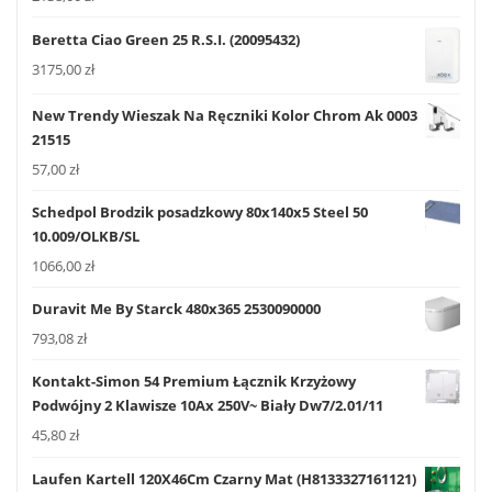
Beretta Ciao Green 25 R.S.I. (20095432)
3175,00
zł
New Trendy Wieszak Na Ręczniki Kolor Chrom Ak 0003
21515
57,00
zł
Schedpol Brodzik posadzkowy 80x140x5 Steel 50
10.009/OLKB/SL
1066,00
zł
Duravit Me By Starck 480x365 2530090000
793,08
zł
Kontakt-Simon 54 Premium Łącznik Krzyżowy
Podwójny 2 Klawisze 10Ax 250V~ Biały Dw7/2.01/11
45,80
zł
Laufen Kartell 120X46Cm Czarny Mat (H8133327161121)