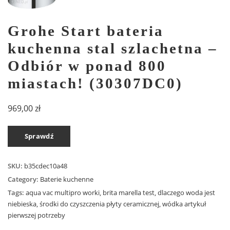
Grohe Start bateria
kuchenna stal szlachetna –
Odbiór w ponad 800
miastach! (30307DC0)
969,00
zł
Sprawdź
SKU:
b35cdec10a48
Category:
Baterie kuchenne
Tags:
aqua vac multipro worki
,
brita marella test
,
dlaczego woda jest
niebieska
,
środki do czyszczenia płyty ceramicznej
,
wódka artykuł
pierwszej potrzeby