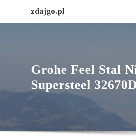
Skip
zdajgo.pl
to
content
Grohe Feel Stal 
Supersteel 32670