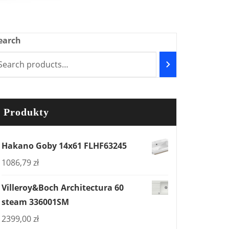
earch
Produkty
Hakano Goby 14x61 FLHF63245
1086,79
zł
Villeroy&Boch Architectura 60
steam 336001SM
2399,00
zł