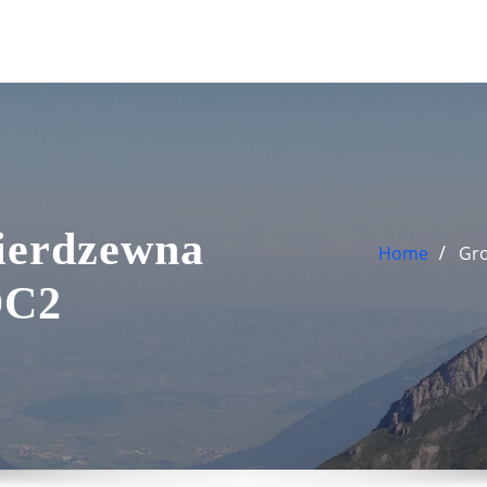
Nierdzewna
Home
Gro
DC2