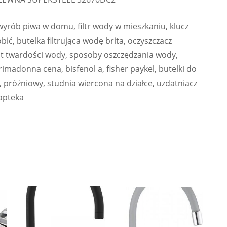
 wyrób piwa w domu, filtr wody w mieszkaniu, klucz
ić, butelka filtrująca wodę brita, oczyszczacz
est twardości wody, sposoby oszczędzania wody,
madonna cena, bisfenol a, fisher paykel, butelki do
próżniowy, studnia wiercona na działce, uzdatniacz
apteka