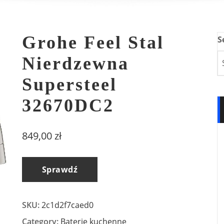
Grohe Feel Stal
S
Nierdzewna
Supersteel
32670DC2
849,00
zł
Sprawdź
SKU:
2c1d2f7caed0
Category:
Baterie kuchenne