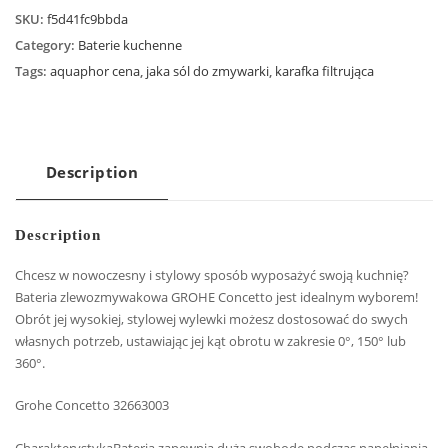
SKU:
f5d41fc9bbda
Category:
Baterie kuchenne
Tags:
aquaphor cena
,
jaka sól do zmywarki
,
karafka filtrująca
Description
Description
Chcesz w nowoczesny i stylowy sposób wyposażyć swoją kuchnię?
Bateria zlewozmywakowa GROHE Concetto jest idealnym wyborem!
Obrót jej wysokiej, stylowej wylewki możesz dostosować do swych
własnych potrzeb, ustawiając jej kąt obrotu w zakresie 0°, 150° lub
360°.
Grohe Concetto 32663003
CharakterystykaBateria zapewnia dużą swobodę podczas napełniania