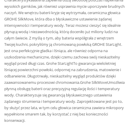
wysokich garnków, jak również usprawnia mycie uporczywie brudnych
naczyń. We wnętrzu baterii kryje się wytrzymała, ceramiczna głowica
GROHE SilkMove, która dba o błyskawiczne ustawienie żądanej
intensywności i temperatury wody. Teraz możesz cieszyć się idealnie
płynącą wodą i niezawodnością, którą doceniło już miliony ludzi na
całym świecie. Z myślą o tym, aby bateria współgrała z wnętrzem
Twojej kuchni, pokryliśmy ją chromowaną powłoką GROHE StarLight.
Jest ona perfekcyjnie gładka i lśniąca, ale również odporna na
uszkodzenia mechaniczne, dzięki czemu zachowa swój nieskazitelny
wygląd przed długi czas. Grohe StarLightTo gwarancja wieloletniej
lśniącej powierzchni powłoki, odpornej na zabrudzenia, matowienie i
odbarwienie. Długotrwały, nieskazitelny wygląd produktów dzięki
zaawansowanemu procesowi chromowania.Grohe SilkMoveUmożliwia
płynną obsługę baterii oraz precyzyjną regulację ilości i temperatury
wody. Charakteryzuje się gwarancją błyskawicznego ustawienia
żądanego strumienia i temperatury wody. Zaprojektowane jest po to,
by służyć przez lata, w tym celu głowica ceramiczna zawiera mikropory
wypełnione smarem tak, by korzystać z niej bez konieczności
konserwacji.