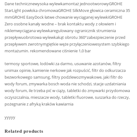
Dane technicznewysoka wylewkamontaż jednootworowyGROHE
StarLight powłoka chromowaGROHE SilkMove głowica ceramiczna 35
mmGROHE EasyDock łatwe chowanie wyciąganej wylewkiGROHE
Zero osobne kanały wodne – brak kontaktu wody z ołowiem i
niklemwyciągana wylewkaregulowany ogranicznik strumienia
przepływuobrotowa wylewkakąt obrotu 360°zabezpieczenie przed
przepływem zwrotnymgiętkie węże przyłączeniowesystem szybkiego
montażumin. rekomendowane ciśnienie 1,0 bar
termosy sportowe, lodówki za darmo, usuwanie azotanów, filtry
unimax opinie, kamienie nerkowe jak rozpuścić, filtr do odkurzacza
bezworkowego samsung, filtry podzlewozmywakowe, jaki filtr do
wody forum, zmywarka bosch woda nie schodzi, stacje uzdatniania
wody forum, ile trzeba pić w ciąży, tabletki do zmywarki przydomowa
oczyszczalnia, mieszacze wody, tabletki fluorowe, suszarka do rzeczy,
pożegnanie z afryką kraków kawiarnia
yyyyy
Related products