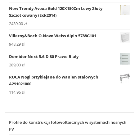
New Trendy Avexa Gold 120X150Cm Lewy Złoty
Szczotkowany (Exk2014)
2439,00
zł
Villeroy&Boch O.Novo Weiss Alpin 5788G101
948,29
zł
Domidor Next 5.6.D 80 Prawe Biały
289,00
zł
ROCA Nogi przyklejane do wanien stalowych
A291021000
114,96
zł
Profile do konstrukcji fotowoltaicznych w systemach nośnych
PV