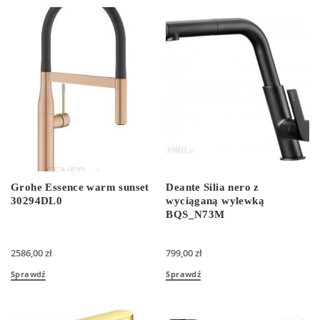
Grohe Essence warm sunset
Deante Silia nero z
30294DL0
wyciąganą wylewką
BQS_N73M
2586,00
zł
799,00
zł
Sprawdź
Sprawdź