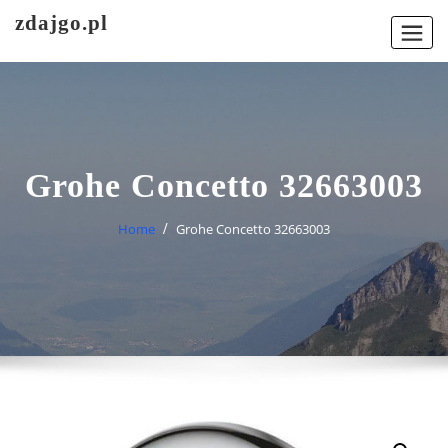
Skip
zdajgo.pl
to
content
Grohe Concetto 32663003
Home
Grohe Concetto 32663003