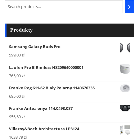
Produkty
Samsung Galaxy Buds Pro
599,00
zł
Laufen Pro B Rimless H8209640000001
765,00
zł
Franke Rog 611-62 Biały Polarny 1140676335
685,00
zł
Franke Antea onyx 114.0498.087
956,69
zł
Villeroy&Boch Architectura LP3124
1633,79
zł