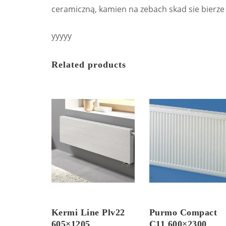
ceramiczną, kamien na zebach skad sie bierze
yyyyy
Related products
Kermi Line Plv22
Purmo Compact
605×1205
C11 600×2300