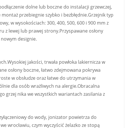
podłączenie dolne lub boczne do instalacji grzewczej,
 montaż przebiegnie szybko i bezbłędnie.Grzejnik typ
owy, w wysokościach: 300, 400, 500, 600 i 900 mm z
ru z lewej lub prawej strony.Przyspawane osłony
o nowym designie.
h.Wysokiej jakości, trwała powłoka lakiernicza w
awane osłony boczne, łatwo zdejmowana pokrywa
roste w obsłudze oraz łatwe do utrzymania w
ólnie dla osób wrażliwych na alergie.Obracalna
 grzej nika we wszystkich wariantach zasilania z
yłączeniowy do wody, jonizator powietrza do
 we wrocławiu, czym wyczyścić żelazko ze stopą