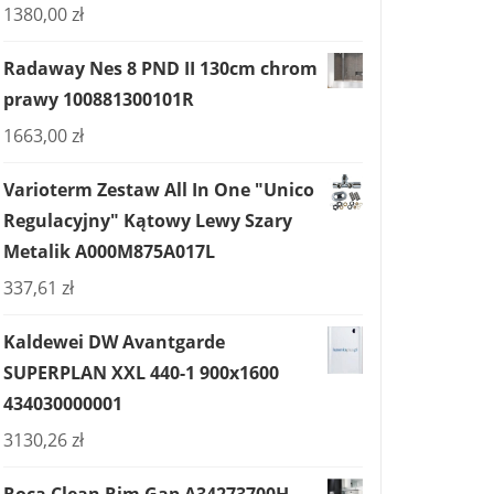
1380,00
zł
Radaway Nes 8 PND II 130cm chrom
prawy 100881300101R
1663,00
zł
Varioterm Zestaw All In One "Unico
Regulacyjny" Kątowy Lewy Szary
Metalik A000M875A017L
337,61
zł
Kaldewei DW Avantgarde
SUPERPLAN XXL 440-1 900x1600
434030000001
3130,26
zł
Roca Clean Rim Gap A34273700H