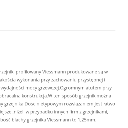
rzejniki profilowany Viessmann produkowane są w
jakościa wykonania przy zachowaniu przystępnej i
żej wydajności mocy grzewczej.Ogromnym atutem przy
 obracalna konstrukcja.W ten sposób grzejnik można
rony grzejnika.Dośc nietypowym rozwiązaniem jest łatwo
jsze ,niżeli w przypadku innych firm z grzejnikami,
rubość blachy grzejnika Viessmann to 1,25mm.