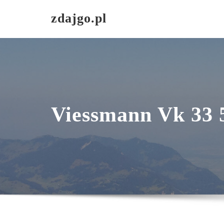
Skip
zdajgo.pl
to
content
Viessmann Vk 33