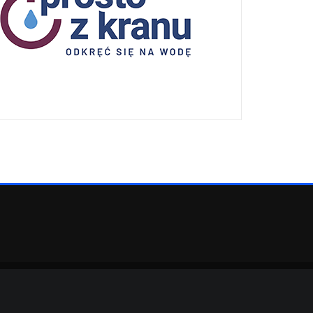
eArile