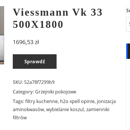
Viessmann Vk 33
S
500X1800
1696,53
zł
Sprawdź
SKU:
52a78f7299b9
Category:
Grzejniki pokojowe
Tags:
filtry kuchenne
,
h2o xpell opinie
,
jonizacja
aminokwasów
,
wybielanie koszul
,
zamienniki
filtrów