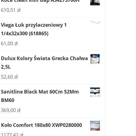
610,51
zł
Viega Łuk przylaczeniowy 1
1/4x32x300 (618865)
61,00
zł
Dulux Kolory Świata Grecka Chałwa
2,5L
52,60
zł
Sanitline Black Mat 60Cm 52Mm
BM60
369,00
zł
Koło Comfort 180x80 XWP0280000
1177,42
zł