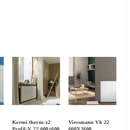
Kermi therm-x2
Viessmann Vk 22
Profil-V 22 600×600
600X2600