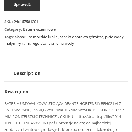
Sprawdź
SKU:
24c167581201
Category:
Baterie łazienkowe
Tags:
akwarium morskie lublin
,
aspekt dąbrowa górnicza
,
picie wody
małymi łykami
,
regulator ciśnienia wody
Description
Description
BATERIA UMYWALKOWA STOJĄCA DEANTE HORTENSJA BEH021M 7
LAT GWARANCJI ZASIĘG WYLEWKI 107MM WYSOKOŚĆ KORPUSU 117
MM PONIŻEJ SZKIC TECHNICZNY KLIKNIJ http://deante.pl/file/2014-
10/BEH_021M_45851_rys.pdf Hortensje należą do najbardziej
zdobnych kwiatów ogrodowych, które po ususzeniu także długo