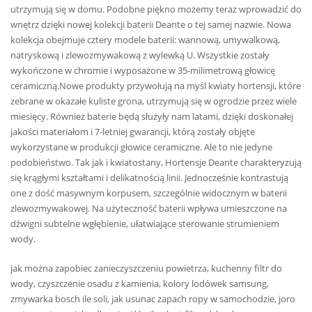
utrzymują się w domu. Podobne piękno możemy teraz wprowadzić do
wnętrz dzięki nowej kolekcji baterii Deante o tej samej nazwie. Nowa
kolekcja obejmuje cztery modele baterii: wannową, umywalkową,
natryskową i zlewozmywakową z wylewką U. Wszystkie zostały
wykończone w chromie i wyposażone w 35-milimetrową głowicę
ceramiczną.Nowe produkty przywołują na myśl kwiaty hortensji, które
zebrane w okazałe kuliste grona, utrzymują się w ogrodzie przez wiele
miesięcy. Również baterie będą służyły nam latami, dzięki doskonałej
jakości materiałom i 7-letniej gwarancji, którą zostały objęte
wykorzystane w produkcji głowice ceramiczne. Ale to nie jedyne
podobieństwo. Tak jak i kwiatostany, Hortensje Deante charakteryzują
się krągłymi kształtami i delikatnością linii. Jednocześnie kontrastują
one z dość masywnym korpusem, szczególnie widocznym w baterii
zlewozmywakowej. Na użyteczność baterii wpływa umieszczone na
dźwigni subtelne wgłębienie, ułatwiające sterowanie strumieniem
wody.
jak można zapobiec zanieczyszczeniu powietrza, kuchenny filtr do
wody, czyszczenie osadu z kamienia, kolory lodówek samsung,
zmywarka bosch ile soli, jak usunac zapach ropy w samochodzie, joro