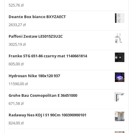
525,76
zł
Deante Box bianco BXYZAECT
2633,27
zł
Paffoni Zestaw LES015ZSU2C
3025,19
zł
Franke STG 651-86 czarny mat 1140661814
605,00
zł
Hydrosan Nike 180x120 937
11590,00
zł
Grohe Bau Cosmopolitan E 36451000
671,58
zł
Radaway Nes KDJ I S1 90Cm 100390900101
824,00
zł