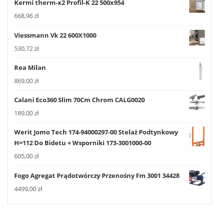
Kermi therm-x2 Profil-K 22 500x954
668,96
zł
Viessmann Vk 22 600X1000
530,72
zł
Rea Milan
869,00
zł
Calani Eco360 Slim 70Cm Chrom CALG0020
189,00
zł
Werit Jomo Tech 174-94000297-00 Stelaż Podtynkowy
H=112 Do Bidetu + Wsporniki 173-3001000-00
605,00
zł
Fogo Agregat Prądotwórczy Przenośny Fm 3001 34428
4499,00
zł