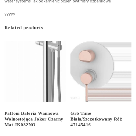
water systems, jak odkamienić bojler, bwt filtry dzbankowe
yyyyy
Related products
Paffoni Bateria Wannowa
Grb Time
Wolnostojąca Joker Czarny
Biała/Szczotkowany Róż
Mat JK032NO
47145416