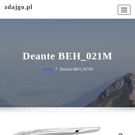
Skip
zdajgo.pl
to
content
Deante BEH_021M
Home
Deante BEH_021M