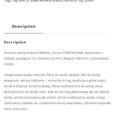
Tags:
big blue 20
,
kawa woseba arabica ziarnista 1kg
,
p3000
Description
Description
Emmevi ramię ścienne 400mm, chrom C00679CR400, wykonane z
metalu, przyłącze 1/2, średnica 22 mm, długość 400 mm, w komplecie
rozeta.
zmiękczacze wody rzeszów, filtry do wody wkłady, filtr do wody
akwarium, wirusy bakterie, 1 mmol ile to mg, woda java gdzie kupić,
woda 4 stopnie, kocioł sodowy, filtry mechaniczne do wody cena,
dystrybutory do wody ceny, wąż do pompy głębinowej, jak pić więcej
wody, woda jonizowana jak zrobić, sól do uzdatniaczy wody, oringi
castorama, tabletki do uzdatniania wody warszawa, cafissimo kapsułki
cena, stary pou