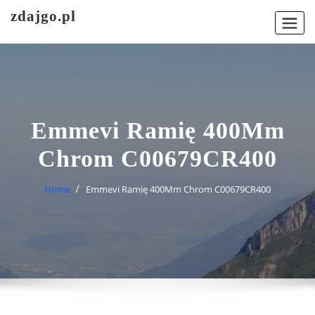
Skip
zdajgo.pl
to
content
Emmevi Ramię 400Mm
Chrom C00679CR400
Home
Emmevi Ramię 400Mm Chrom C00679CR400