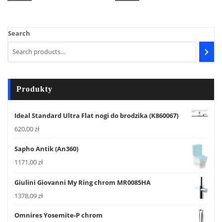
Search
Produkty
Ideal Standard Ultra Flat nogi do brodzika (K860067)
620,00
zł
Sapho Antik (An360)
1171,00
zł
Giulini Giovanni My Ring chrom MR0085HA
1378,09
zł
Omnires Yosemite-P chrom