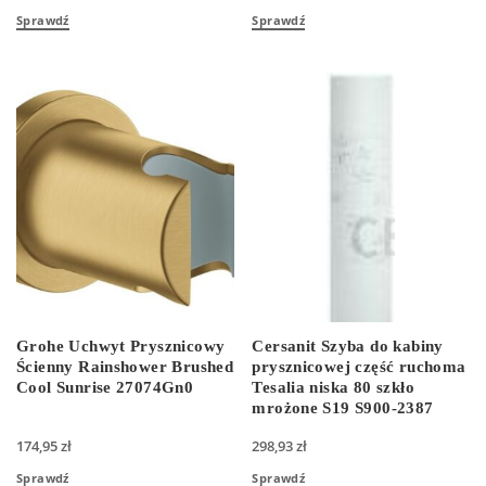
Sprawdź
Sprawdź
Grohe Uchwyt Prysznicowy
Cersanit Szyba do kabiny
Ścienny Rainshower Brushed
prysznicowej część ruchoma
Cool Sunrise 27074Gn0
Tesalia niska 80 szkło
mrożone S19 S900-2387
174,95
zł
298,93
zł
Sprawdź
Sprawdź