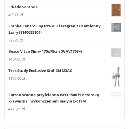
Erkado Sorano 8
493,00
zł
Franke Centro Cng 611-78 Xl Fragranit+ Kamienny
Szary (1140633104)
828,45
zł
Besco Vitae Slim+ 170x75cm (WAV170S+)
1454,00
zł
Tres Study Exclusive Stal 134123AC
1175,00
zł
Corsan Wanna przyścienna ISEO 150x75 z szeroką
krawędzią i wykończeniem białym E-019M
4773,00
zł