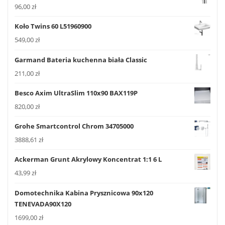
96,00
zł
Koło Twins 60 L51960900
549,00
zł
Garmand Bateria kuchenna biała Classic
211,00
zł
Besco Axim UltraSlim 110x90 BAX119P
820,00
zł
Grohe Smartcontrol Chrom 34705000
3888,61
zł
Ackerman Grunt Akrylowy Koncentrat 1:1 6 L
43,99
zł
Domotechnika Kabina Prysznicowa 90x120
TENEVADA90X120
1699,00
zł