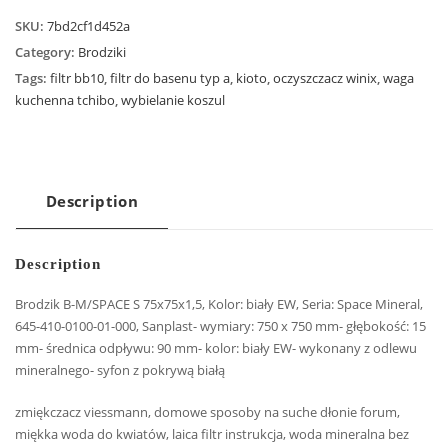
SKU:
7bd2cf1d452a
Category:
Brodziki
Tags:
filtr bb10
,
filtr do basenu typ a
,
kioto
,
oczyszczacz winix
,
waga
kuchenna tchibo
,
wybielanie koszul
Description
Description
Brodzik B-M/SPACE S 75x75x1,5, Kolor: biały EW, Seria: Space Mineral,
645-410-0100-01-000, Sanplast- wymiary: 750 x 750 mm- głębokość: 15
mm- średnica odpływu: 90 mm- kolor: biały EW- wykonany z odlewu
mineralnego- syfon z pokrywą białą
zmiękczacz viessmann, domowe sposoby na suche dłonie forum,
miękka woda do kwiatów, laica filtr instrukcja, woda mineralna bez