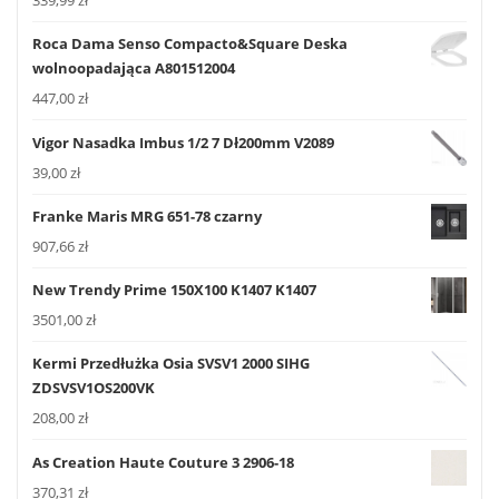
339,99
zł
Roca Dama Senso Compacto&Square Deska
wolnoopadająca A801512004
447,00
zł
Vigor Nasadka Imbus 1/2 7 Dł200mm V2089
39,00
zł
Franke Maris MRG 651-78 czarny
907,66
zł
New Trendy Prime 150X100 K1407 K1407
3501,00
zł
Kermi Przedłużka Osia SVSV1 2000 SIHG
ZDSVSV1OS200VK
208,00
zł
As Creation Haute Couture 3 2906-18
370,31
zł