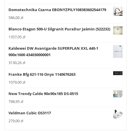
Domotechnika Czarna EBONYZPILY108383602544179
586,00
zł
Blanco Etagon 500-U Silgranit PuraDur Jaśmin (522232)
1357,05
zł
Kaldewei DW Avantgarde SUPERPLAN XXL 440-1
900x1600 434030000001
3130,26
zł
Franke Bfg 621-116 Onyx 1140676263
1079,00
zł
New Trendy Caldo 90x90x185 DS-0515
798,95
zł
Veldman Cubic OS3117
279,00
zł