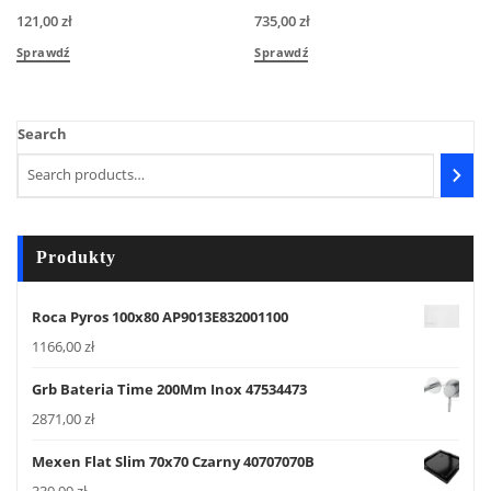
121,00
zł
735,00
zł
Sprawdź
Sprawdź
Search
Produkty
Roca Pyros 100x80 AP9013E832001100
1166,00
zł
Grb Bateria Time 200Mm Inox 47534473
2871,00
zł
Mexen Flat Slim 70x70 Czarny 40707070B