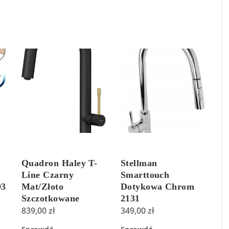
Quadron Haley T-
Stellman
Line Czarny
Smarttouch
03B
Mat/Złoto
Dotykowa Chrom
Szczotkowane
2131
3623522BLMPVDG1
839,00
zł
349,00
zł