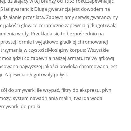
ej, działający w tej branży od 1953 roku,zapewniając
.5 lat gwarancji: Długa gwarancja jest dowodem na
ą działanie przez lata. Zapewniamy serwis gwarancyjny
j jakości głowice ceramiczne zapewniają długotrwałą
rumienia wody. Przekłada się to bezpośrednio na
 prostej formie i wyjątkowo gładkiej chromowanej
utrzymania w czystościMosiężny korpus: Wszystkie
z mosiądzu co zapewnia naszej armaturze wyjątkową
tosowana najwyższej jakości powłoka chromowana jest
cji. Zapewnia długotrwały połysk….
l do zmywarki ile wsypać, filtry do ekspresu, płyn
smozy, system nawadniania malin, twarda woda
 zmywarki do pralki