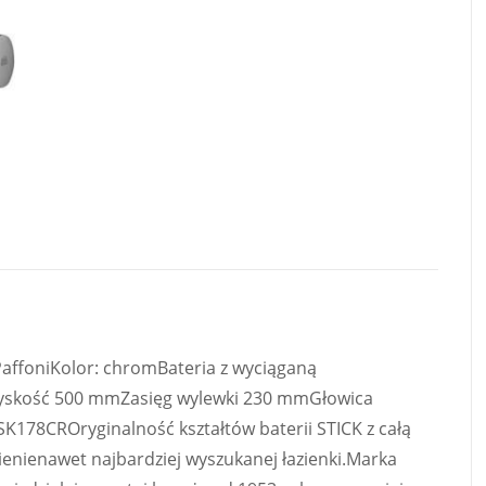
PaffoniKolor: chromBateria z wyciąganą
yskość 500 mmZasięg wylewki 230 mmGłowica
178CROryginalność kształtów baterii STICK z całą
enienawet najbardziej wyszukanej łazienki.Marka