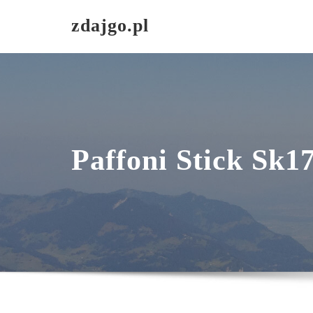
Skip
zdajgo.pl
to
content
Paffoni Stick Sk