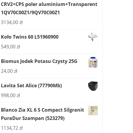
CRV2+CPS poler aluminium+Transparent
1QV70C00Z1/9QV70C00Z1
3134,00
zł
Koło Twins 60 L51960900
549,00
zł
Biomus Jodek Potasu Czysty 25G
24,00
zł
Lavita Set Alice (77790Mb)
998,00
zł
Blanco Zia XL 6 S Compact Silgranit
PuraDur Szampan (523279)
1134,72
zł