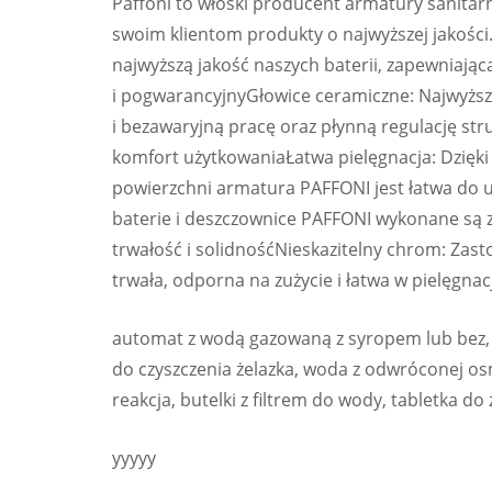
Paffoni to włoski producent armatury sanitarn
swoim klientom produkty o najwyższej jakości
najwyższą jakość naszych baterii, zapewniając
i pogwarancyjnyGłowice ceramiczne: Najwyższe
i bezawaryjną pracę oraz płynną regulację st
komfort użytkowaniaŁatwa pielęgnacja: Dzięki
powierzchni armatura PAFFONI jest łatwa do 
baterie i deszczownice PAFFONI wykonane są 
trwałość i solidnośćNieskazitelny chrom: Zas
trwała, odporna na zużycie i łatwa w pielęgna
automat z wodą gazowaną z syropem lub bez, só
do czyszczenia żelazka, woda z odwróconej o
reakcja, butelki z filtrem do wody, tabletka do
yyyyy