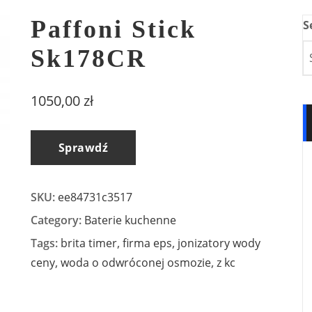
Paffoni Stick
S
Sk178CR
1050,00
zł
Sprawdź
SKU:
ee84731c3517
Category:
Baterie kuchenne
Tags:
brita timer
,
firma eps
,
jonizatory wody
ceny
,
woda o odwróconej osmozie
,
z kc