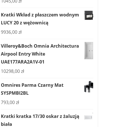
1045,00
zł
Kratki Wkład z płaszczem wodnym
LUCY 20 z wężownicą
9936,00
zł
Villeroy&Boch Omnia Architectura
Airpool Entry White
UAE177ARA2A1V-01
10298,00
zł
Omnires Parma Czarny Mat
SYSPMBI2BL
793,00
zł
Kratki kratka 17/30 oskar z żaluzją
biała