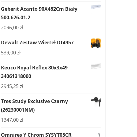
Geberit Acanto 90X482Cm Biały
500.626.01.2
2096,00
zł
Dewalt Zestaw Wierteł Dt4957
539,00
zł
Keuco Royal Reflex 80x3x49
34061318000
2945,25
zł
Tres Study Exclusive Czarny
(26230001NM)
1347,00
zł
Omnires Y Chrom SYSYT05CR