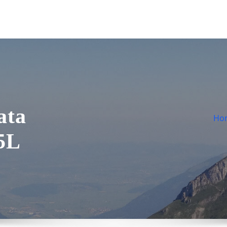
ata
Ho
,5L