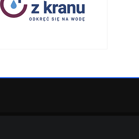
eArile