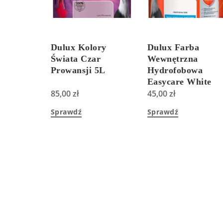
Dulux Kolory
Dulux Farba
Świata Czar
Wewnętrzna
Prowansji 5L
Hydrofobowa
Easycare White
85,00
zł
Baza A Biała Mat
45,00
zł
0,9L
Sprawdź
Sprawdź