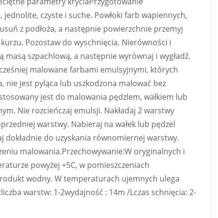
ciętne parametry kryciaPrzygotowanie
jednolite, czyste i suche. Powłoki farb wapiennych,
 usuń z podłoża, a następnie powierzchnie przemyj
i kurzu. Pozostaw do wyschnięcia. Nierówności i
ą masą szpachlową, a następnie wyrównaj i wygładź.
cześniej malowane farbami emulsyjnymi, których
a, nie jest pyląca lub uszkodzona malować bez
stosowany jest do malowania pędzlem, wałkiem lub
. Nie rozcieńczaj emulsji. Nakładaj 2 warstwy
oprzedniej warstwy. Nabieraj na wałek lub pędzel
zaj dokładnie do uzyskania równomiernej warstwy.
zeniu malowania.Przechowywanie:W oryginalnych i
eraturze powyżej +5C, w pomieszczeniach
: Produkt wodny. W temperaturach ujemnych ulega
czba warstw: 1-2wydajność : 14m /Lczas schnięcia: 2-