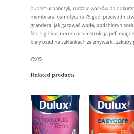
hubert urbańczyk, rodzaje worków do odkurzacz
membrana osmotyczna 75 gpd, przewodnictwo 
grandera, jak gazować wodę, podchloryn sodu
filtr big blue, norma pro instrukcja pdf, mag
biały osad na szklankach ze zmywarki, zakupy p
yyyyy
Related products