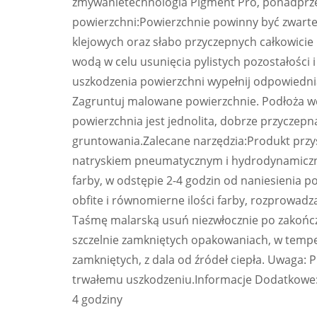
zmywanietechnologia Pigment Pro, ponadprze
powierzchni:Powierzchnie powinny być zwarte, 
klejowych oraz słabo przyczepnych całkowicie
wodą w celu usunięcia pylistych pozostałości 
uszkodzenia powierzchni wypełnij odpowiedni
Zagruntuj malowane powierzchnie. Podłoża w
powierzchnia jest jednolita, dobrze przyczepn
gruntowania.Zalecane narzędzia:Produkt przy
natryskiem pneumatycznym i hydrodynamicznym
farby, w odstępie 2-4 godzin od naniesienia p
obfite i równomierne ilości farby, rozprowad
Taśmę malarską usuń niezwłocznie po zakońc
szczelnie zamkniętych opakowaniach, w temp
zamkniętych, z dala od źródeł ciepła. Uwaga
trwałemu uszkodzeniu.Informacje Dodatkowe:li
4 godziny