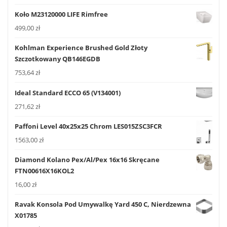
Koło M23120000 LIFE Rimfree
499,00
zł
Kohlman Experience Brushed Gold Złoty
Szczotkowany QB146EGDB
753,64
zł
Ideal Standard ECCO 65 (V134001)
271,62
zł
Paffoni Level 40x25x25 Chrom LES015ZSC3FCR
1563,00
zł
Diamond Kolano Pex/Al/Pex 16x16 Skręcane
FTN00616X16KOL2
16,00
zł
Ravak Konsola Pod Umywalkę Yard 450 C, Nierdzewna
X01785