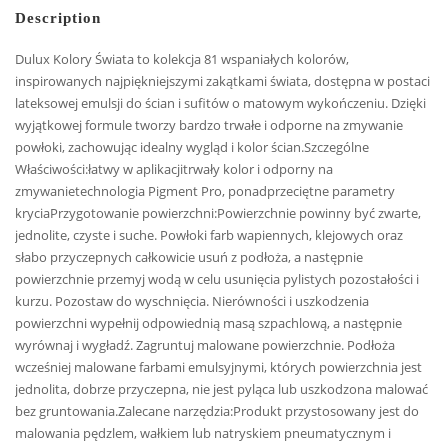
Description
Dulux Kolory Świata to kolekcja 81 wspaniałych kolorów,
inspirowanych najpiękniejszymi zakątkami świata, dostępna w postaci
lateksowej emulsji do ścian i sufitów o matowym wykończeniu. Dzięki
wyjątkowej formule tworzy bardzo trwałe i odporne na zmywanie
powłoki, zachowując idealny wygląd i kolor ścian.Szczególne
Właściwości:łatwy w aplikacjitrwały kolor i odporny na
zmywanietechnologia Pigment Pro, ponadprzeciętne parametry
kryciaPrzygotowanie powierzchni:Powierzchnie powinny być zwarte,
jednolite, czyste i suche. Powłoki farb wapiennych, klejowych oraz
słabo przyczepnych całkowicie usuń z podłoża, a następnie
powierzchnie przemyj wodą w celu usunięcia pylistych pozostałości i
kurzu. Pozostaw do wyschnięcia. Nierówności i uszkodzenia
powierzchni wypełnij odpowiednią masą szpachlową, a następnie
wyrównaj i wygładź. Zagruntuj malowane powierzchnie. Podłoża
wcześniej malowane farbami emulsyjnymi, których powierzchnia jest
jednolita, dobrze przyczepna, nie jest pyląca lub uszkodzona malować
bez gruntowania.Zalecane narzędzia:Produkt przystosowany jest do
malowania pędzlem, wałkiem lub natryskiem pneumatycznym i