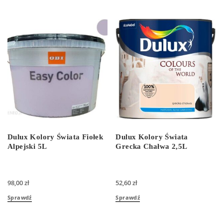
Dulux Kolory Świata Fiołek
Dulux Kolory Świata
Alpejski 5L
Grecka Chałwa 2,5L
98,00
zł
52,60
zł
Sprawdź
Sprawdź