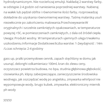
hydrodynamicznym. Nie rozcieńczaj emulsji. Nakładaj 2 warstwy farby,
w odstępie 2-4 godzin od naniesienia poprzedniej warstwy. Nabieraj
na wałek lub pędzel obfite i równomierne ilości farby, rozprowadzaj
dokładnie do uzyskania równomiernej warstwy. Taśmę malarską usuń
niezwłocznie po zakończeniu malowania.Przechowywanie:W
oryginalnych i szczelnie zamkniętych opakowaniach, w temperaturze
powyżej +5C, w pomieszczeniach zamkniętych, z dala od źródeł ciepła.
Uwaga: Produkt wodny. W temperaturach ujemnych ulega trwałemu
uszkodzeniu.Informacje Dodatkowe:liczba warstw: 1-2wydajność : 14m
/Lczas schnięcia: 2-4 godziny
gass up, pralki przemysłowe cennik, zapach stęchlizny w domu jak
usunąć, delonghi odkamieniacz 100ml, kran do zlewu ceny,
oczyszczacz powietrza budowa, no bpa, studnia głębinowa głębokość,
cisowianka ph, klipsy zabezpieczające, zanieczyszczenie środowiska
wodnego, jak oszczędzać wodę po angielsku, zmywarka whirlpool nie
wypompowuje wody, brugo kubek, zmywarke, elektroniczny miernik
ph wody
yyyyy