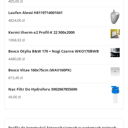
405,00
zł
Laufen Alessi H8119714001041
4824,00
zł
Kermi therm-x2 Profil-K 22 500x2000
1068,93
zł
Besco Otylia B&W 170 + Nogi Czarne WKO170BWB
4480,00
zł
Besco Vitae 160x75cm (WAV160PK)
815,49
zł
Nac Filtr Do Hydroforu 5902067855690
49,00
zł
Profile do konstrukcji fotowoltaicznych w systemach nośnych