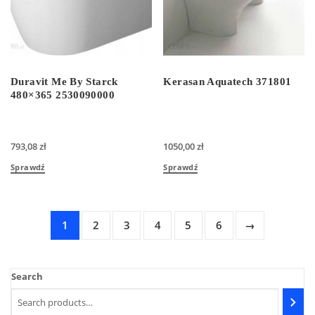
Duravit Me By Starck
Kerasan Aquatech 371801
480×365 2530090000
793,08
zł
1050,00
zł
Sprawdź
Sprawdź
1
2
3
4
5
6
→
Search