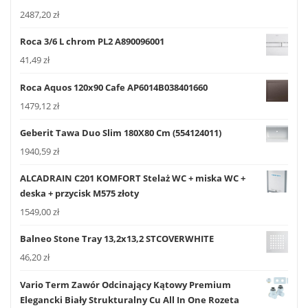
2487,20
zł
Roca 3/6 L chrom PL2 A890096001
41,49
zł
Roca Aquos 120x90 Cafe AP6014B038401660
1479,12
zł
Geberit Tawa Duo Slim 180X80 Cm (554124011)
1940,59
zł
ALCADRAIN C201 KOMFORT Stelaż WC + miska WC +
deska + przycisk M575 złoty
1549,00
zł
Balneo Stone Tray 13,2x13,2 STCOVERWHITE
46,20
zł
Vario Term Zawór Odcinający Kątowy Premium
Elegancki Biały Strukturalny Cu All In One Rozeta