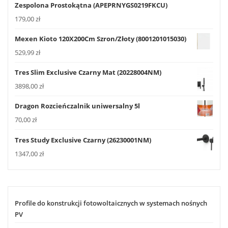
Zespolona Prostokątna (APEPRNYGS0219FKCU)
179,00
zł
Mexen Kioto 120X200Cm Szron/Złoty (8001201015030)
529,99
zł
Tres Slim Exclusive Czarny Mat (20228004NM)
3898,00
zł
Dragon Rozcieńczalnik uniwersalny 5l
70,00
zł
Tres Study Exclusive Czarny (26230001NM)
1347,00
zł
Profile do konstrukcji fotowoltaicznych w systemach nośnych
PV