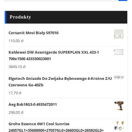
Produkty
Cersanit Movi Biały S97010
110,00
zł
Kaldewei DW Avantgarde SUPERPLAN XXL 433-1
700x1500 433330023001
3849,10
zł
Elgotech Gniazdo Do Zwijaka Bębnowego 4-Krotne Z/U
Czerwone Go-40Zb
17,79
zł
Aeg Bsb18G3-0 4935472011
298,00
zł
Grohe Essence 6W1 Cool Sunrise
24057GL1+35600000+27057GL0+26603GL0+26582GL0+