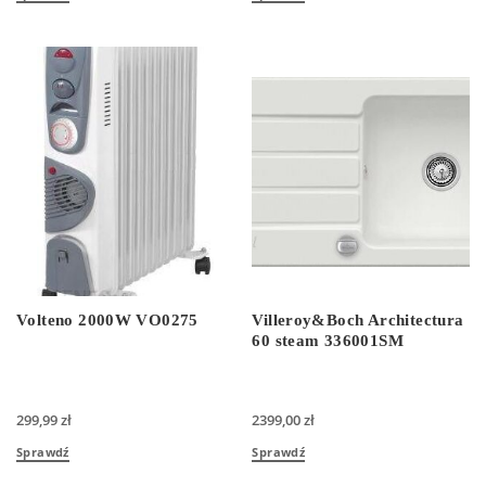
Volteno 2000W VO0275
Villeroy&Boch Architectura
60 steam 336001SM
299,99
zł
2399,00
zł
Sprawdź
Sprawdź