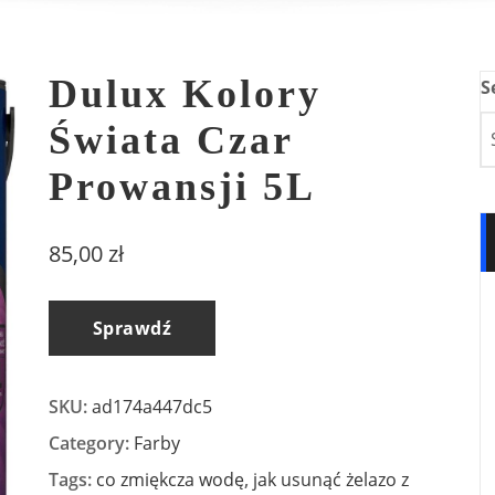
Dulux Kolory
S
Świata Czar
Prowansji 5L
85,00
zł
Sprawdź
SKU:
ad174a447dc5
Category:
Farby
Tags:
co zmiękcza wodę
,
jak usunąć żelazo z