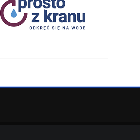
eArile