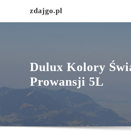
Skip
zdajgo.pl
to
content
Dulux Kolory Świ
Prowansji 5L