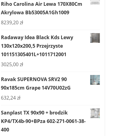
Riho Carolina Air Lewa 170X80Cm
Akrylowa Bb53005A1Gh1009
8239,20
zł
Radaway Idea Black Kds Lewy
130x120x200,5 Przejrzyste
101151305401L+1011712001
3025,00
zł
Ravak SUPERNOVA SRV2 90
90x185cm Grape 14V70U02zG
632,24
zł
Sanplast TX 90x90 + brodzik
KP4/TX4b-90+BPza 602-271-0061-38-
400