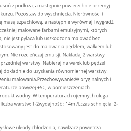
 usuń z podłoża, a następnie powierzchnie przemyj
i kurzu. Pozostaw do wyschnięcia. Nierówności i
ą masą szpachlową, a następnie wyrównaj i wygładź.
cześniej malowane farbami emulsyjnymi, których
a, nie jest pyląca lub uszkodzona malować bez
stosowany jest do malowania pędzlem, wałkiem lub
. Nie rozcieńczaj emulsji. Nakładaj 2 warstwy
oprzedniej warstwy. Nabieraj na wałek lub pędzel
zaj dokładnie do uzyskania równomiernej warstwy.
zeniu malowania.Przechowywanie:W oryginalnych i
eraturze powyżej +5C, w pomieszczeniach
: Produkt wodny. W temperaturach ujemnych ulega
czba warstw: 1-2wydajność : 14m /Lczas schnięcia: 2-
słowe układy chłodzenia, nawilżacz powietrza