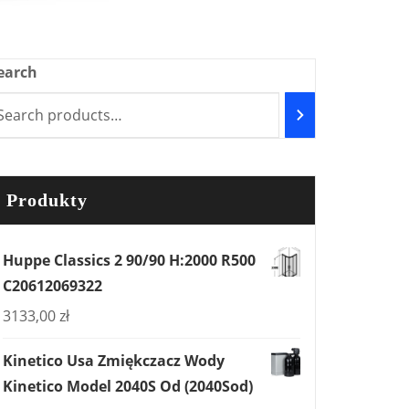
earch
Produkty
Huppe Classics 2 90/90 H:2000 R500
C20612069322
3133,00
zł
Kinetico Usa Zmiękczacz Wody
Kinetico Model 2040S Od (2040Sod)