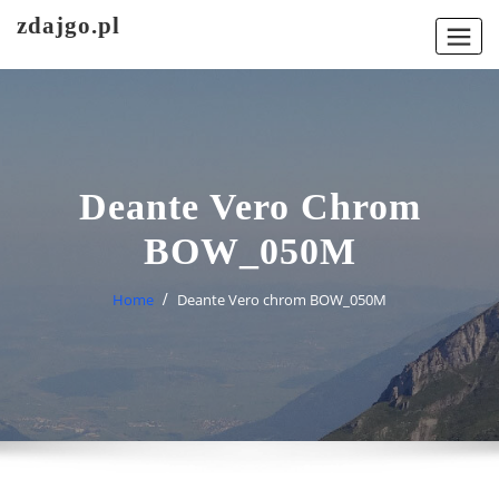
Skip
zdajgo.pl
to
content
Deante Vero Chrom
BOW_050M
Home
Deante Vero chrom BOW_050M