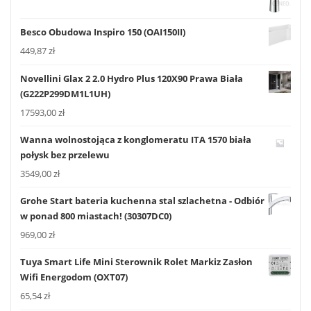
Besco Obudowa Inspiro 150 (OAI150II)
449,87
zł
Novellini Glax 2 2.0 Hydro Plus 120X90 Prawa Biała
(G222P299DM1L1UH)
17593,00
zł
Wanna wolnostojąca z konglomeratu ITA 1570 biała
połysk bez przelewu
3549,00
zł
Grohe Start bateria kuchenna stal szlachetna - Odbiór
w ponad 800 miastach! (30307DC0)
969,00
zł
Tuya Smart Life Mini Sterownik Rolet Markiz Zasłon
Wifi Energodom (OXT07)
65,54
zł