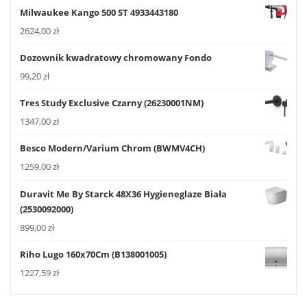
Milwaukee Kango 500 ST 4933443180
2624,00
zł
Dozownik kwadratowy chromowany Fondo
99,20
zł
Tres Study Exclusive Czarny (26230001NM)
1347,00
zł
Besco Modern/Varium Chrom (BWMV4CH)
1259,00
zł
Duravit Me By Starck 48X36 Hygieneglaze Biała
(2530092000)
899,00
zł
Riho Lugo 160x70Cm (B138001005)
1227,59
zł