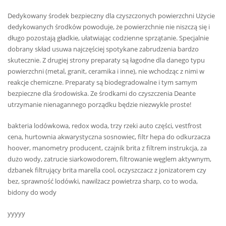
Dedykowany środek bezpieczny dla czyszczonych powierzchni Użycie
dedykowanych środków powoduje, że powierzchnie nie niszczą się i
długo pozostają gładkie, ułatwiając codzienne sprzątanie. Specjalnie
dobrany skład usuwa najczęściej spotykane zabrudzenia bardzo
skutecznie. Z drugiej strony preparaty są łagodne dla danego typu
powierzchni (metal, granit, ceramika i inne), nie wchodząc z nimi w
reakcje chemiczne. Preparaty są biodegradowalne i tym samym
bezpieczne dla środowiska. Ze środkami do czyszczenia Deante
utrzymanie nienagannego porządku będzie niezwykle proste!
bakteria lodówkowa, redox woda, trzy rzeki auto części, vestfrost
cena, hurtownia akwarystyczna sosnowiec, filtr hepa do odkurzacza
hoover, manometry producent, czajnik brita z filtrem instrukcja, za
dużo wody, zatrucie siarkowodorem, filtrowanie węglem aktywnym,
dzbanek filtrujący brita marella cool, oczyszczacz z jonizatorem czy
bez, sprawność lodówki, nawilżacz powietrza sharp, co to woda,
bidony do wody
yyyyy