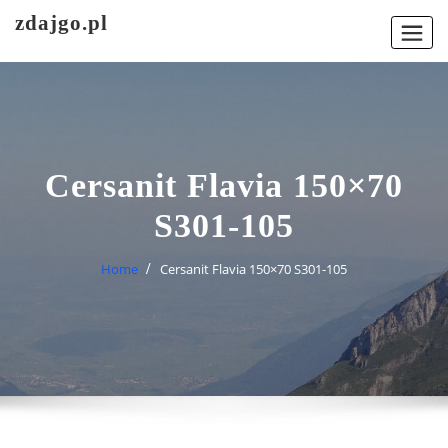
Skip
zdajgo.pl
to
content
Cersanit Flavia 150×70
S301-105
Home
Cersanit Flavia 150×70 S301-105