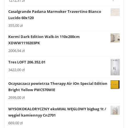
1272,31
zł
Casalgrande Padana Marmoker Travertino Bianco
Lucido 60x120
355,00
zł
Kermi Dark Edition Walk-in 110x200cm
XDWW1110203PK
2006,94
zł
Tres LOFT 206.352.01
3422,00
zł
Oczyszczacz powietrza Therapy Air iOn Special Edition
Bright Yellow PWC570WIE
2699,00
zł
WYSOKOKALORYCZNY ekoMIAŁ WĘGLOWY bigbag 1t /
węgiel kamiennyy Cn2701
669,00
zł