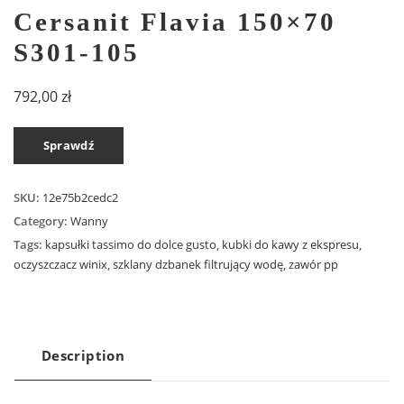
Cersanit Flavia 150×70
S301-105
792,00
zł
Sprawdź
SKU:
12e75b2cedc2
Category:
Wanny
Tags:
kapsułki tassimo do dolce gusto
,
kubki do kawy z ekspresu
,
oczyszczacz winix
,
szklany dzbanek filtrujący wodę
,
zawór pp
Description