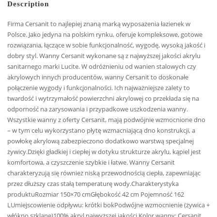
Description
Firma Cersanit to najlepiej znaną marką wyposażenia łazienek w
Polsce. Jako jedyna na polskim rynku, oferuje kompleksowe, gotowe
rozwiązania, łączące w sobie funkcjonalność, wygodę, wysoką jakość i
dobry styl. Wanny Cersanit wykonane są z najwyższej jakości akrylu
sanitarnego marki Lucite. W odróżnieniu od wanien stalowych czy
akrylowych innych producentów, wanny Cersanit to doskonałe
połączenie wygody i funkcjonalności. Ich najważniejsze zalety to
twardość i wytrzymałość powierzchni akrylowej co przekłada się na
odporność na zarysowania i przypadkowe uszkodzenia wanny.
Wszystkie wanny z oferty Cersanit, mają podwójnie wzmocnione dno
– w tym celu wykorzystano płytę wzmacniającą dno konstrukcji, a
powłokę akrylową zabezpieczono dodatkowo warstwą specjalnej
żywicy.Dzięki gładkiej i ciepłej w dotyku strukturze akrylu, kąpiel jest
komfortowa, a czyszczenie szybkie i łatwe. Wanny Cersanit
charakteryzują się również niską przewodnością ciepła, zapewniając
przez dłuższy czas stałą temperaturę wody.Charakterystyka
produktuRozmiar 150×70 cmGłębokość 42 cm Pojemność 162
LUmiejscowienie odpływu: krótki bokPodwójne wzmocnienie (żywica +
włókno szklane)100% akryl najwyższej jakości.Kolor wanny: Cersanit