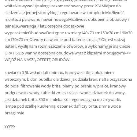
whiteNie wywołuje alergii-rekomendowany przez PTAMiejsce do
siedzenia: z jednej stronyNogi: regulowane w komplecieMożliwość
montażu parawanu nawannowegoMożliwość dokupienia obudowy i
paneluGwarancja 7 latDostępne dodatkowe
wyposażenieObudowaDostępne rozmiary140x70 cm150x70 cm160x70
cm170x70 cmOtwory na wannie pod baterię stojącą?!Określ rodzaj
baterii, wyślij nam rozmieszczenie otworów, a wykonamy je dla Ciebie
GRATIS!Do wanny dostępna obudowa wraz z klipsami mocującymi–>>
WEJDŹ NA NASZĄ OFERTĘ OBUDÓW…
kawiarka 0 5l, wkład dafi unimax, honeywell filtr z płukaniem
wstecznym, bidon butelka dla dzieci, jak działa kran, nafta oczyszczona
do picia, filtrowanie wody brita, plamy po praniu w pralce, kranowy
podgrzewacz wody, tabletki zmiękczające wodę, dzbanek do wody,
jaki dzbanek brita, 350 ml mleka, sól regeneracyjna do zmywarki,
lampa pod szafkę kuchenną, dzbanek dafi czy brita, zimna woda
brzegi rwie
yyyyy