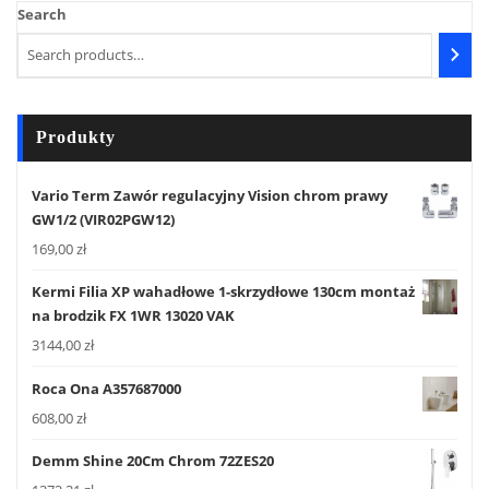
Search
Produkty
Vario Term Zawór regulacyjny Vision chrom prawy
GW1/2 (VIR02PGW12)
169,00
zł
Kermi Filia XP wahadłowe 1-skrzydłowe 130cm montaż
na brodzik FX 1WR 13020 VAK
3144,00
zł
Roca Ona A357687000
608,00
zł
Demm Shine 20Cm Chrom 72ZES20