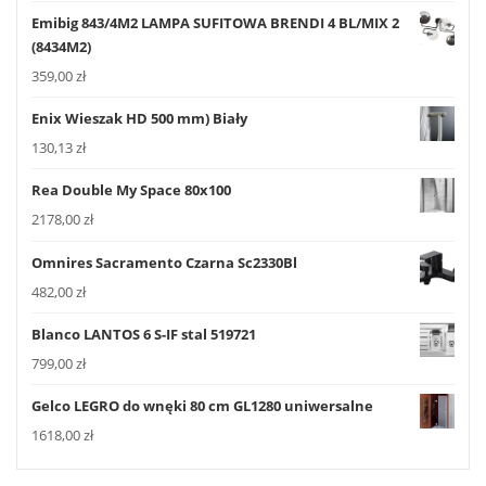
Emibig 843/4M2 LAMPA SUFITOWA BRENDI 4 BL/MIX 2
(8434M2)
359,00
zł
Enix Wieszak HD 500 mm) Biały
130,13
zł
Rea Double My Space 80x100
2178,00
zł
Omnires Sacramento Czarna Sc2330Bl
482,00
zł
Blanco LANTOS 6 S-IF stal 519721
799,00
zł
Gelco LEGRO do wnęki 80 cm GL1280 uniwersalne
1618,00
zł