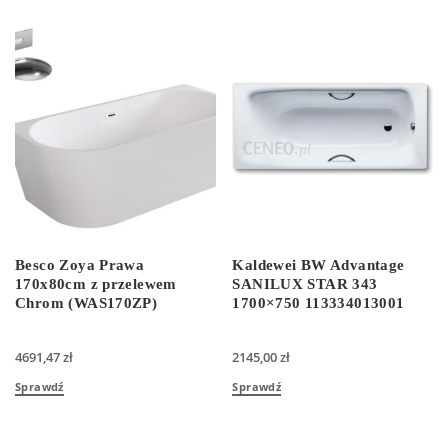
Besco Zoya Prawa
Kaldewei BW Advantage
170x80cm z przelewem
SANILUX STAR 343
Chrom (WAS170ZP)
1700×750 113334013001
4691,47
zł
2145,00
zł
Sprawdź
Sprawdź