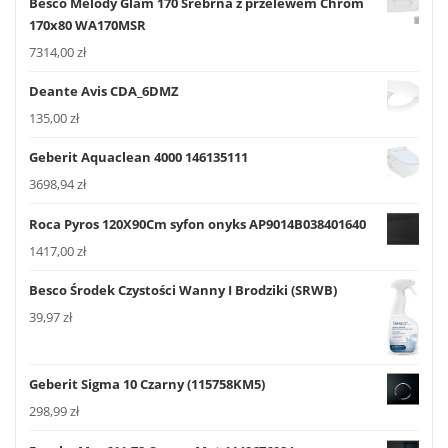
Besco Melody Glam 170 Srebrna z przelewem Chrom
170x80 WA170MSR
7314,00
zł
Deante Avis CDA_6DMZ
135,00
zł
Geberit Aquaclean 4000 146135111
3698,94
zł
Roca Pyros 120X90Cm syfon onyks AP9014B038401640
1417,00
zł
Besco Środek Czystości Wanny I Brodziki (SRWB)
39,97
zł
Geberit Sigma 10 Czarny (115758KM5)
298,99
zł