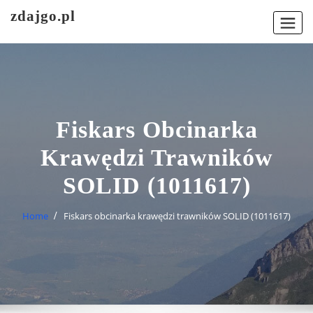
Skip
zdajgo.pl
to
content
Fiskars Obcinarka
Krawędzi Trawników
SOLID (1011617)
Home
Fiskars obcinarka krawędzi trawników SOLID (1011617)