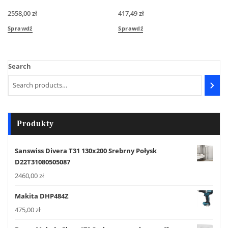
2558,00
zł
417,49
zł
Sprawdź
Sprawdź
Search
Produkty
Sanswiss Divera T31 130x200 Srebrny Połysk
D22T31080505087
2460,00
zł
Makita DHP484Z
475,00
zł