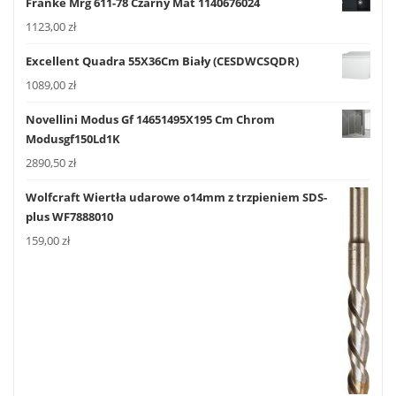
Franke Mrg 611-78 Czarny Mat 1140676024
1123,00
zł
Excellent Quadra 55X36Cm Biały (CESDWCSQDR)
1089,00
zł
Novellini Modus Gf 14651495X195 Cm Chrom
Modusgf150Ld1K
2890,50
zł
Wolfcraft Wiertła udarowe o14mm z trzpieniem SDS-
plus WF7888010
159,00
zł