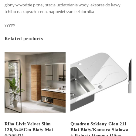
glony w wodzie pitnej, stacja uzdatniania wody, ekspres do kawy
tchibo na kapsułki cena, napowietrzanie zbiornika
yyyyy
Related products
Riho Livit Velvet Slim
Quadron Szklany Glen 211
120,5x46Cm Biały Mat
Blat Biały/Komora Stalowa
(F70033)
+ Bateria Gemma Qline