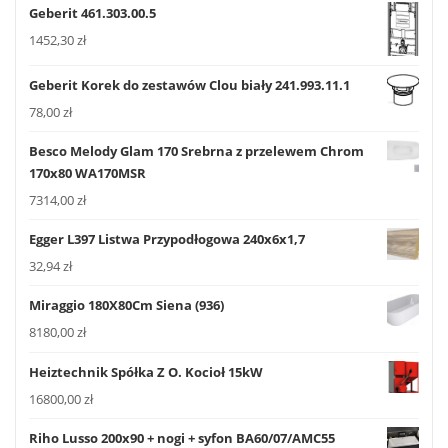
Geberit 461.303.00.5
1452,30
zł
Geberit Korek do zestawów Clou biały 241.993.11.1
78,00
zł
Besco Melody Glam 170 Srebrna z przelewem Chrom
170x80 WA170MSR
7314,00
zł
Egger L397 Listwa Przypodłogowa 240x6x1,7
32,94
zł
Miraggio 180X80Cm Siena (936)
8180,00
zł
Heiztechnik Spółka Z O. Kocioł 15kW
16800,00
zł
Riho Lusso 200x90 + nogi + syfon BA60/07/AMC55