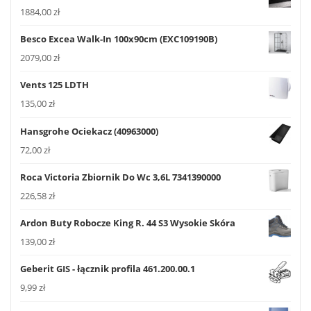
1884,00
zł
Besco Excea Walk-In 100x90cm (EXC109190B)
2079,00
zł
Vents 125 LDTH
135,00
zł
Hansgrohe Ociekacz (40963000)
72,00
zł
Roca Victoria Zbiornik Do Wc 3,6L 7341390000
226,58
zł
Ardon Buty Robocze King R. 44 S3 Wysokie Skóra
139,00
zł
Geberit GIS - łącznik profila 461.200.00.1
9,99
zł