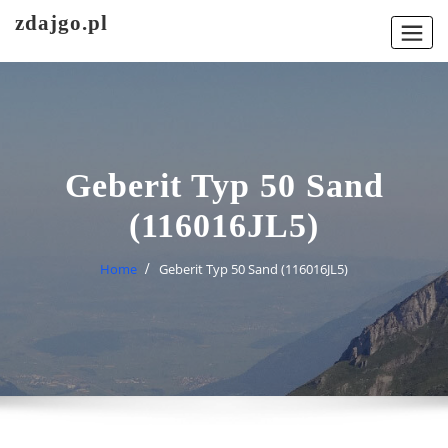
Skip
zdajgo.pl
to
content
Geberit Typ 50 Sand
(116016JL5)
Home
Geberit Typ 50 Sand (116016JL5)