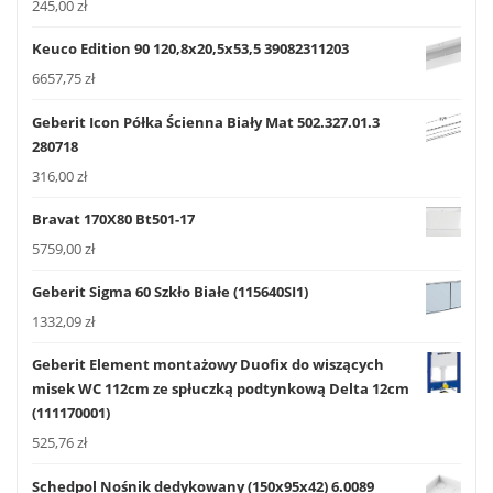
245,00
zł
Keuco Edition 90 120,8x20,5x53,5 39082311203
6657,75
zł
Geberit Icon Półka Ścienna Biały Mat 502.327.01.3
280718
316,00
zł
Bravat 170X80 Bt501-17
5759,00
zł
Geberit Sigma 60 Szkło Białe (115640SI1)
1332,09
zł
Geberit Element montażowy Duofix do wiszących
misek WC 112cm ze spłuczką podtynkową Delta 12cm
(111170001)
525,76
zł
Schedpol Nośnik dedykowany (150x95x42) 6.0089