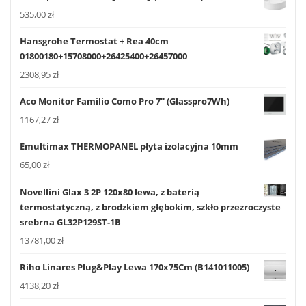
535,00
zł
Hansgrohe Termostat + Rea 40cm
01800180+15708000+26425400+26457000
2308,95
zł
Aco Monitor Familio Como Pro 7'' (Glasspro7Wh)
1167,27
zł
Emultimax THERMOPANEL płyta izolacyjna 10mm
65,00
zł
Novellini Glax 3 2P 120x80 lewa, z baterią
termostatyczną, z brodzkiem głębokim, szkło przezroczyste
srebrna GL32P129ST-1B
13781,00
zł
Riho Linares Plug&Play Lewa 170x75Cm (B141011005)
4138,20
zł