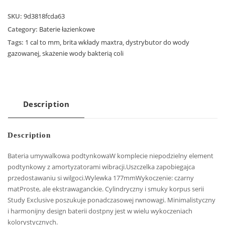
SKU:
9d3818fcda63
Category:
Baterie łazienkowe
Tags:
1 cal to mm
,
brita wkłady maxtra
,
dystrybutor do wody
gazowanej
,
skażenie wody bakterią coli
Description
Description
Bateria umywalkowa podtynkowaW komplecie niepodzielny element
podtynkowy z amortyzatorami wibracji.Uszczelka zapobiegajca
przedostawaniu si wilgoci.Wylewka 177mmWykoczenie: czarny
matProste, ale ekstrawaganckie. Cylindryczny i smuky korpus serii
Study Exclusive poszukuje ponadczasowej rwnowagi. Minimalistyczny
i harmonijny design baterii dostpny jest w wielu wykoczeniach
kolorystycznych.