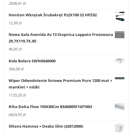
2608,41
zł
Honiton Wkrętak Śrubokręt Pz2X100 S2 HPZ02
12,99
zł
Nowa Gala Avenida Av 13 Stopnica Lappato Frezowana
29,7X119,7X,85
96,85
zł
Koło Bolero SWN0640000
306,00
zł
Wiper Odwodnienie liniowe Premium Pure 1200 mat +
mankiet + nóżki
1125,20
zł
Riho Delta Flow 150X80Cm Bb80005F1Gf1003
6829,55
zł
Oltens Hamnes + Deska Slim (42012000)