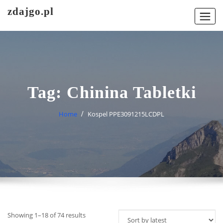
Skip
zdajgo.pl
to
content
Tag:
Chinina Tabletki
Home
Kospel PPE3091215LCDPL
Showing 1–18 of 74 results