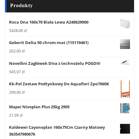
Produkty
Roca Ona 160x70 Biała Lewa A248629000
5428,00
zł
Geberit Delta 50 chrom-mat (115119461)
262,00
zł
Novellini Zagłówek Diva z technożelu POGDIV
545,97
zł
Kk-Pol Zestaw Podtynkowy Do Aquafiori Zpo7060K
299,00
zł
Mapei Nivoplan Plus 25kg 2905
21,99
zł
Kaldewei Cayonoplan 160x75Cm Czarny Matowy
363547980676