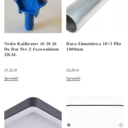
Vesbo Kalibrator 16 20 26
Rura Aluminiowa 18×2 Piła
Do Rur Pex Z Fazownikiem
1000mm
ZKAL
21,22
zł
23,20
zł
Sprawdź
Sprawdź