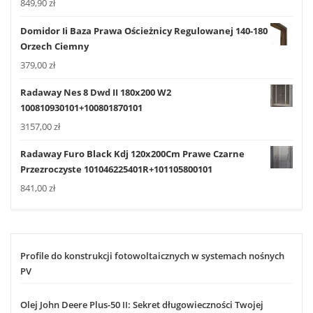
849,90
zł
Domidor Ii Baza Prawa Ościeżnicy Regulowanej 140-180
Orzech Ciemny
379,00
zł
Radaway Nes 8 Dwd II 180x200 W2
100810930101+100801870101
3157,00
zł
Radaway Furo Black Kdj 120x200Cm Prawe Czarne
Przezroczyste 101046225401R+101105800101
841,00
zł
Profile do konstrukcji fotowoltaicznych w systemach nośnych
PV
Olej John Deere Plus-50 II: Sekret długowieczności Twojej