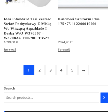
Ideal Standard Tesi Zestaw
Kaldewei Saniform Plus
Stelaż Podtynkowy Z Miską
175×75 112200010001
Wc Wiszącą Aquablade I
Deską W/O W370567 +
W3708Aa T007901 T3527
1699,00
zł
2074,96
zł
IN000Z721
Sprawdź
Sprawdź
1
2
3
4
5
→
Search