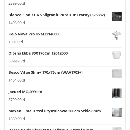
2399,00
zł
Blanco Elon XL 6 S Silgranit PuraDur Czarny (525882)
1493,00
zł
Koło Nova Pro 45 M32146000
130,00
zł
Oltens Ebba 80X170Cm 12012000
5399,95
zł
Besco Vitae Slim+ 170x75cm (WAV170S+)
1454,00
zł
jacuzzi MO-09911A
3799,00
zł
Mexen Lima Drzwi Prysznicowe 200cm Szkło 6mm
1339,00
zł