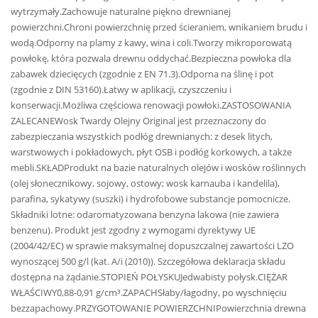
wytrzymały.Zachowuje naturalne piękno drewnianej
powierzchni.Chroni powierzchnię przed ścieraniem, wnikaniem brudu i
wodą.Odporny na plamy z kawy, wina i coli.Tworzy mikroporowatą
powłokę, która pozwala drewnu oddychać.Bezpieczna powłoka dla
zabawek dziecięcych (zgodnie z EN 71.3).Odporna na ślinę i pot
(zgodnie z DIN 53160).Łatwy w aplikacji, czyszczeniu i
konserwacji.Możliwa częściowa renowacji powłoki.ZASTOSOWANIA
ZALECANEWosk Twardy Olejny Original jest przeznaczony do
zabezpieczania wszystkich podłóg drewnianych: z desek litych,
warstwowych i pokładowych, płyt OSB i podłóg korkowych, a także
mebli.SKŁADProdukt na bazie naturalnych olejów i wosków roślinnych
(olej słonecznikowy, sojowy, ostowy; wosk karnauba i kandelila),
parafina, sykatywy (suszki) i hydrofobowe substancje pomocnicze.
Składniki lotne: odaromatyzowana benzyna lakowa (nie zawiera
benzenu). Produkt jest zgodny z wymogami dyrektywy UE
(2004/42/EC) w sprawie maksymalnej dopuszczalnej zawartości LZO
wynoszącej 500 g/l (kat. A/i (2010)). Szczegółowa deklaracja składu
dostępna na żądanie.STOPIEŃ POŁYSKUJedwabisty połysk.CIĘŻAR
WŁAŚCIWY0,88-0,91 g/cm³.ZAPACHSłaby/łagodny, po wyschnięciu
bezzapachowy.PRZYGOTOWANIE POWIERZCHNIPowierzchnia drewna