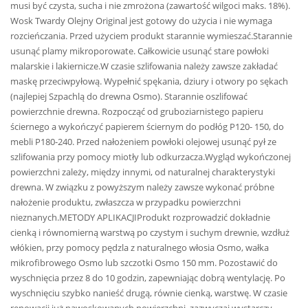
musi być czysta, sucha i nie zmrożona (zawartość wilgoci maks. 18%).
Wosk Twardy Olejny Original jest gotowy do użycia i nie wymaga
rozcieńczania. Przed użyciem produkt starannie wymieszać.Starannie
usunąć plamy mikroporowate. Całkowicie usunąć stare powłoki
malarskie i lakiernicze.W czasie szlifowania należy zawsze zakładać
maskę przeciwpyłową. Wypełnić spękania, dziury i otwory po sękach
(najlepiej Szpachlą do drewna Osmo). Starannie oszlifować
powierzchnie drewna. Rozpocząć od gruboziarnistego papieru
ściernego a wykończyć papierem ściernym do podłóg P120- 150, do
mebli P180-240. Przed nałożeniem powłoki olejowej usunąć pył ze
szlifowania przy pomocy miotły lub odkurzacza.Wygląd wykończonej
powierzchni zależy, między innymi, od naturalnej charakterystyki
drewna. W związku z powyższym należy zawsze wykonać próbne
nałożenie produktu, zwłaszcza w przypadku powierzchni
nieznanych.METODY APLIKACJIProdukt rozprowadzić dokładnie
cienką i równomierną warstwą po czystym i suchym drewnie, wzdłuż
włókien, przy pomocy pędzla z naturalnego włosia Osmo, wałka
mikrofibrowego Osmo lub szczotki Osmo 150 mm. Pozostawić do
wyschnięcia przez 8 do 10 godzin, zapewniając dobrą wentylację. Po
wyschnięciu szybko nanieść drugą, równie cienką, warstwę. W czasie