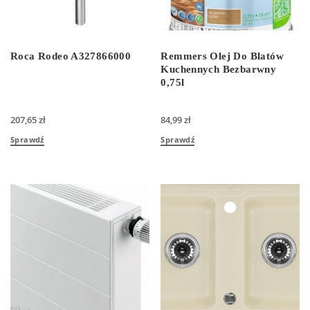
Roca Rodeo A327866000
Remmers Olej Do Blatów
Kuchennych Bezbarwny
0,75l
207,65
zł
84,99
zł
Sprawdź
Sprawdź