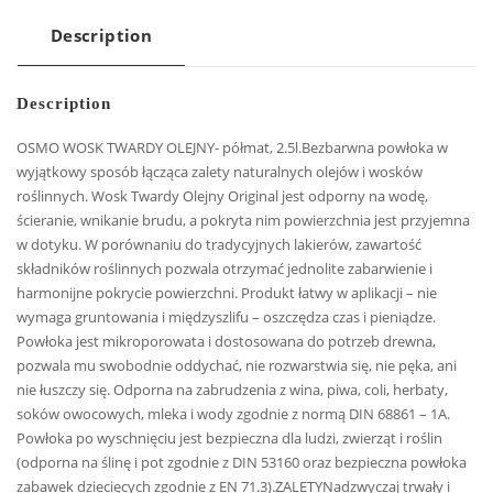
Description
Description
OSMO WOSK TWARDY OLEJNY- półmat, 2.5l.Bezbarwna powłoka w
wyjątkowy sposób łącząca zalety naturalnych olejów i wosków
roślinnych. Wosk Twardy Olejny Original jest odporny na wodę,
ścieranie, wnikanie brudu, a pokryta nim powierzchnia jest przyjemna
w dotyku. W porównaniu do tradycyjnych lakierów, zawartość
składników roślinnych pozwala otrzymać jednolite zabarwienie i
harmonijne pokrycie powierzchni. Produkt łatwy w aplikacji – nie
wymaga gruntowania i międzyszlifu – oszczędza czas i pieniądze.
Powłoka jest mikroporowata i dostosowana do potrzeb drewna,
pozwala mu swobodnie oddychać, nie rozwarstwia się, nie pęka, ani
nie łuszczy się. Odporna na zabrudzenia z wina, piwa, coli, herbaty,
soków owocowych, mleka i wody zgodnie z normą DIN 68861 – 1A.
Powłoka po wyschnięciu jest bezpieczna dla ludzi, zwierząt i roślin
(odporna na ślinę i pot zgodnie z DIN 53160 oraz bezpieczna powłoka
zabawek dziecięcych zgodnie z EN 71.3).ZALETYNadzwyczaj trwały i