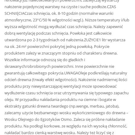
renowacji już nawoskowanych powierzchni, zazwyczaj wystarczy
nałożenie pojedynczej warstwy na czyste i suche podłoże.CZAS
SCHNIĘCIACzas schnięcia, ok. 8-10 godzin (normalne warunki
atmosferyczne, 23°C/50 % wilgotności wzgl.). Niższe temperatury i/lub
wyższa wilgotność mogą wydłużać czas schnięcia. Należy zapewnić
dobrą wentylację podczas schnięcia. Powłoka jest całkowicie
utwardzona po 2-3 tygodniach od nałożenia.ZUŻYCIE1 litr wystarcza
na ok. 24 m² powierzchni pokrytej jedną powłoką. Pokrycie
produktem zależy w znaczącym stopniu od charakteru drewna.
Wszelkie informacje odnoszą się do gładkich i
skrawanych/obrobionych powierzchni. Inne powierzchnie nie
gwarantują całkowitego pokrycia.UWAGAOleje podkreślają naturalny
odcień drewna (trwały efekt wilgotności). Nałożenie nadmiernej ilości
produktu przy niewystarczającej wentylacji może spowodować
wydłużenie czasu schnięcia oraz utrzymywania się typowego zapachu
oleju. W przypadku nakładania produktu na ciemne i bogate w
ekstrakty gatunki drewna twardego (np.wenge, merbau, jatoba),
zalecamy użycie bezbarwnego wosku wykończeniowego do drewna –
Wosku Olejnego do Egzotyków Osmo. Zaleca się próbne nakładanie
produktu. Na podłogi korkowe, ze względu na ich wysoką chłonność,
nakładać bardzo cienką warstwę wosku. Należy też liczyć się z