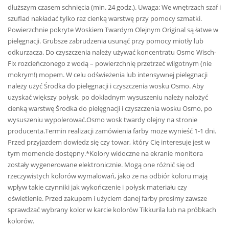
dłuższym czasem schnięcia (min. 24 godz.). Uwaga: We wnętrzach szaf i
szuflad nakładać tylko raz cienką warstwę przy pomocy szmatki.
Powierzchnie pokryte Woskiem Twardym Olejnym Original są łatwe w
pielęgnacji. Grubsze zabrudzenia usunąć przy pomocy miotły lub
odkurzacza. Do czyszczenia należy używać koncentratu Osmo Wisch-
Fix rozcieńczonego z wodą – powierzchnię przetrzeć wilgotnym (nie
mokrym!) mopem. W celu odświeżenia lub intensywnej pielęgnacji
należy użyć Środka do pielęgnacji i czyszczenia wosku Osmo. Aby
uzyskać większy połysk, po dokładnym wysuszeniu należy nałożyć
cienką warstwę Środka do pielęgnacji i czyszczenia wosku Osmo, po
wysuszeniu wypolerować.Osmo wosk twardy olejny na stronie
producenta.Termin realizacji zamówienia farby może wynieść 1-1 dni.
Przed przyjazdem dowiedz się czy towar, który Cię interesuje jest w
tym momencie dostępny.*Kolory widoczne na ekranie monitora
zostały wygenerowane elektronicznie. Mogą one różnić się od
rzeczywistych kolorów wymalowań, jako że na odbiór koloru mają
wpływ takie czynniki jak wykończenie i połysk materiału czy
oświetlenie. Przed zakupem i użyciem danej farby prosimy zawsze
sprawdzać wybrany kolor w karcie kolorów Tikkurila lub na próbkach
kolorów.