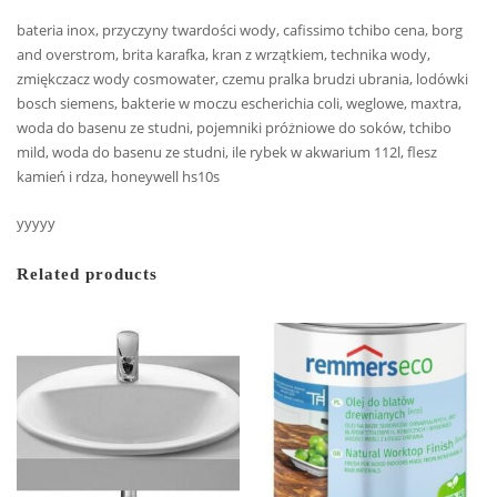
bateria inox, przyczyny twardości wody, cafissimo tchibo cena, borg
and overstrom, brita karafka, kran z wrzątkiem, technika wody,
zmiękczacz wody cosmowater, czemu pralka brudzi ubrania, lodówki
bosch siemens, bakterie w moczu escherichia coli, weglowe, maxtra,
woda do basenu ze studni, pojemniki próżniowe do soków, tchibo
mild, woda do basenu ze studni, ile rybek w akwarium 112l, flesz
kamień i rdza, honeywell hs10s
yyyyy
Related products