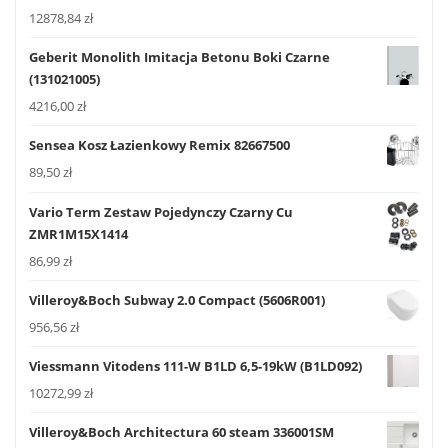
12878,84
zł
Geberit Monolith Imitacja Betonu Boki Czarne
(131021005)
4216,00
zł
Sensea Kosz Łazienkowy Remix 82667500
89,50
zł
Vario Term Zestaw Pojedynczy Czarny Cu
ZMR1M15X1414
86,99
zł
Villeroy&Boch Subway 2.0 Compact (5606R001)
956,56
zł
Viessmann Vitodens 111-W B1LD 6,5-19kW (B1LD092)
10272,99
zł
Villeroy&Boch Architectura 60 steam 336001SM