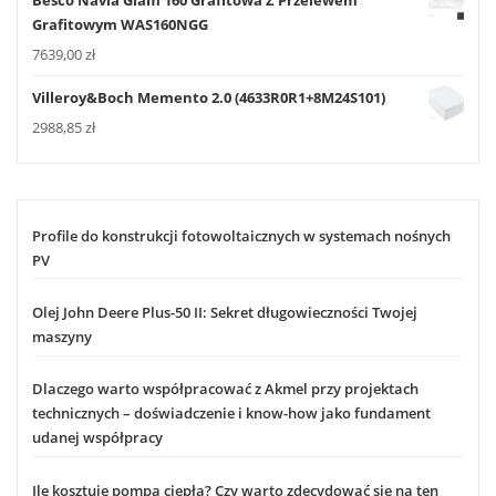
Besco Navia Glam 160 Grafitowa Z Przelewem
Grafitowym WAS160NGG
7639,00
zł
Villeroy&Boch Memento 2.0 (4633R0R1+8M24S101)
2988,85
zł
Profile do konstrukcji fotowoltaicznych w systemach nośnych
PV
Olej John Deere Plus-50 II: Sekret długowieczności Twojej
maszyny
Dlaczego warto współpracować z Akmel przy projektach
technicznych – doświadczenie i know-how jako fundament
udanej współpracy
Ile kosztuje pompa ciepła? Czy warto zdecydować się na ten