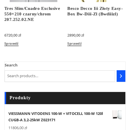
Tres Slim/Cuadro Exclusive
Besco Decco Iii Złoty Easy-
550×210 czarny/chrom
Box Bw-Diii-Zl (Bwdiiizl)
207.252.02.NE
6720,00
zł
2890,00
zł
Sprawdź
Sprawdź
Search
Produkty
VIESSMANN VITODENS 100-W + VITOCELL 100-W 120l
CUGB-A 3,2-25kW Z023171
11806,00
zł