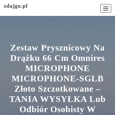
Skip
zdajgo.pl
to
content
Zestaw Prysznicowy Na
Drążku 66 Cm Omnires
MICROPHONE
MICROPHONE-SGLB
Złoto Szczotkowane –
TANIA WYSYŁKA Lub
Odbiór Osobisty W