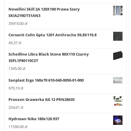
Novellini Skill 2A 120X100 Prawa Szary
SKIA219DT51AN3
35919,00
zł
Cersanit Colin Gptu 1201 Anthracite 59,8X119,8
45,37
zł
Schedline Libra Black Stone 80X110 Czarny
3SPL1P80110CST
1345,00
zł
Sanplast Ergo 160x70 610-040-0050-01-000
970,19
zł
Proxxon Grawerka GG 12 PRN28635
254,61
zł
Hydrosan Nike 180x120 937
11590,00
zł