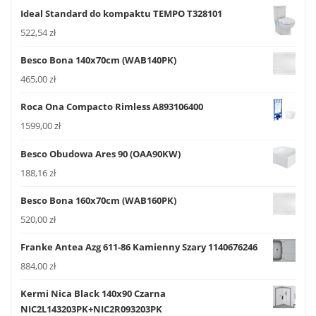
Ideal Standard do kompaktu TEMPO T328101
522,54
zł
Besco Bona 140x70cm (WAB140PK)
465,00
zł
Roca Ona Compacto Rimless A893106400
1599,00
zł
Besco Obudowa Ares 90 (OAA90KW)
188,16
zł
Besco Bona 160x70cm (WAB160PK)
520,00
zł
Franke Antea Azg 611-86 Kamienny Szary 1140676246
884,00
zł
Kermi Nica Black 140x90 Czarna
NIC2L143203PK+NIC2R093203PK