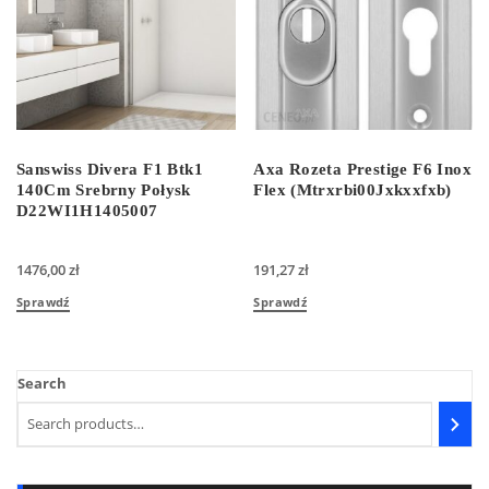
Sanswiss Divera F1 Btk1
Axa Rozeta Prestige F6 Inox
140Cm Srebrny Połysk
Flex (Mtrxrbi00Jxkxxfxb)
D22WI1H1405007
1476,00
zł
191,27
zł
Sprawdź
Sprawdź
Search