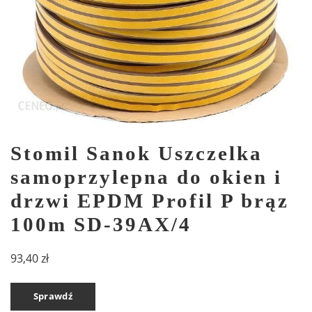
Stomil Sanok Uszczelka
samoprzylepna do okien i
drzwi EPDM Profil P brąz
100m SD-39AX/4
93,40
zł
Sprawdź