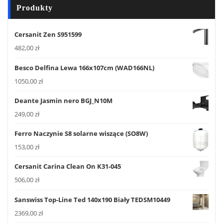
Produkty
Cersanit Zen S951599
482,00
zł
Besco Delfina Lewa 166x107cm (WAD166NL)
1050,00
zł
Deante Jasmin nero BGJ_N10M
249,00
zł
Ferro Naczynie S8 solarne wiszące (SO8W)
153,00
zł
Cersanit Carina Clean On K31-045
506,00
zł
Sanswiss Top-Line Ted 140x190 Biały TEDSM10449
2369,00
zł