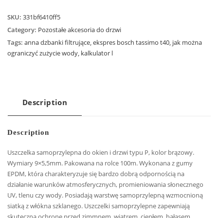
SKU:
331bf6410ff5
Category:
Pozostałe akcesoria do drzwi
Tags:
anna dzbanki filtrujące
,
ekspres bosch tassimo t40
,
jak można
ograniczyć zużycie wody
,
kalkulator l
Description
Description
Uszczelka samoprzylepna do okien i drzwi typu P, kolor brązowy.
Wymiary 9×5,5mm. Pakowana na rolce 100m. Wykonana z gumy
EPDM, która charakteryzuje się bardzo dobrą odpornością na
działanie warunków atmosferycznych, promieniowania słonecznego
UV, tlenu czy wody. Posiadają warstwę samoprzylepną wzmocnioną
siatką z włókna szklanego. Uszczelki samoprzylepne zapewniają
skuteczną ochronę przed zimmnem, wiatrem, ciepłem, hałasem,