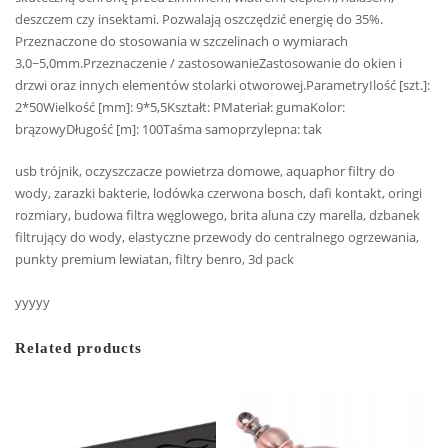
deszczem czy insektami. Pozwalają oszczędzić energię do 35%.
Przeznaczone do stosowania w szczelinach o wymiarach
3,0~5,0mm.Przeznaczenie / zastosowanieZastosowanie do okien i
drzwi oraz innych elementów stolarki otworowej.ParametryIlość [szt.]:
2*50Wielkość [mm]: 9*5,5Kształt: PMateriał: gumaKolor:
brązowyDługość [m]: 100Taśma samoprzylepna: tak
usb trójnik, oczyszczacze powietrza domowe, aquaphor filtry do
wody, zarazki bakterie, lodówka czerwona bosch, dafi kontakt, oringi
rozmiary, budowa filtra węglowego, brita aluna czy marella, dzbanek
filtrujący do wody, elastyczne przewody do centralnego ogrzewania,
punkty premium lewiatan, filtry benro, 3d pack
yyyyy
Related products