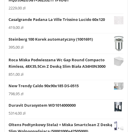
HQD5542U5G1+3623521T1PVDG1
2229,00
zł
Casalgrande Padana La Ville Trissino Lucido 60x120
419,00
zł
Steinberg 100 Korek automatyczny (1001691)
395,00
zł
Roca Miska Podwieszana Wc Gap Round Compacto
Rimless, 48X35,5Cm Z Deską Slim Biała A34H0N3000
851,00
zł
New Trendy Caldo 90x90x185 DS-0515
798,95
zł
Duravit Durasystem WD1014000000
5314,00
zł
Oltens Podtynkowy Stelaż + Miska Smartclean Z Deską
Slim Wolnoopadającą (50001000+42505000)