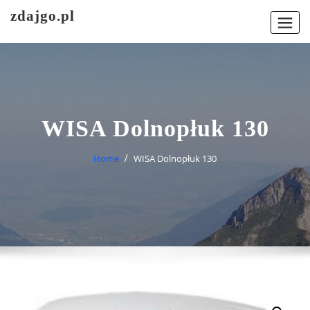
Skip
zdajgo.pl
to
content
WISA Dolnopłuk 130
Home
WISA Dolnopłuk 130