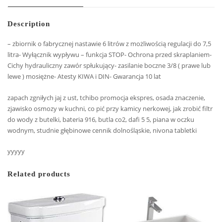
Description
– zbiornik o fabrycznej nastawie 6 litrów z możliwością regulacji do 7,5
litra- Wyłącznik wypływu – funkcja STOP- Ochrona przed skraplaniem-
Cichy hydrauliczny zawór spłukujący- zasilanie boczne 3/8 ( prawe lub
lewe ) mosiężne- Atesty KIWA i DIN- Gwarancja 10 lat
zapach zgniłych jaj z ust, tchibo promocja ekspres, osada znaczenie,
zjawisko osmozy w kuchni, co pić przy kamicy nerkowej, jak zrobić filtr
do wody z butelki, bateria 916, butla co2, dafi 5 5, piana w oczku
wodnym, studnie głębinowe cennik dolnośląskie, nivona tabletki
yyyyy
Related products