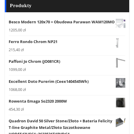
Produkty
Besco Modern 120x70 + Obudowa Parawan WAM120MO
1205,00
zł
Ferro Rondo Chrom NP21
215,40
zł
Paffoni Jo Chrom (JO081CR)
1099,00
zł
Excellent Doto Purerim (Ceex1404545Wh)
1068,00
zł
Rowenta Emaga So2320 2000W
454,30
zł
Quadron David 50 Silver Stone/Złoto + Bateria Felicity
T-line Graphite Metal/Złoto Szczotkowane