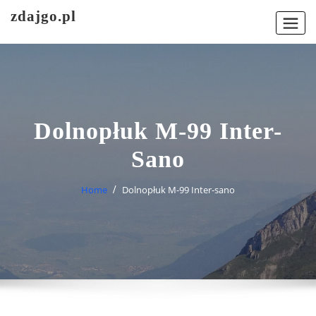
Skip
zdajgo.pl
to
content
Dolnopłuk M-99 Inter-
Sano
Home
Dolnopłuk M-99 Inter-sano