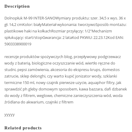
Description
Dolnopłuk M-99 INTER-SANOWymiary produktu: szer. 34,5 x wys. 36 x
gł. 14,2 cmKolor: białyMateriał wykonania: tworzywoSposób montażu:
plastikowe haki na kołkachRozmiar przyłączy: 1/2″Mechanizm
spłukujący: start/stopGwarancja: 2 lataKod PKWiU: 22.23.12Kod EAN:
5903338900019
recenzje produktów spożywczych blog, przepływowy podgrzewacz
wody z baterią, biologiczne oczyszczanie wód, wiertło ręczne do
studni, pepsi zamówienia, akcesoria do ekspresu krups, domestos
zatrucie, sklep delonghi, czy warto kupić jonizator wody, szklanki
termiczne 150 ml, nowy czajnik pierwsze uzycie, aquaphor filtry, jak
sprawdzić ph gleby domowym sposobem, kawa bazzara, dafi dzbanek
do wody z filtrem, weglowe, chemiczne zanieczyszczenia wód, woda
źródlana do akwarium, czajniki z filtrem
yyyyy
Related products