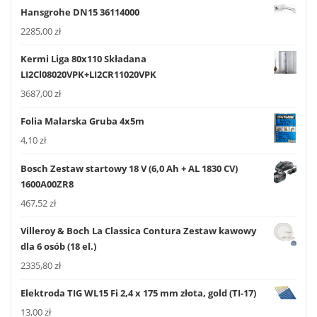
Hansgrohe DN15 36114000
2285,00
zł
Kermi Liga 80x110 Składana
LI2Cl08020VPK+LI2CR11020VPK
3687,00
zł
Folia Malarska Gruba 4x5m
4,10
zł
Bosch Zestaw startowy 18 V (6,0 Ah + AL 1830 CV)
1600A00ZR8
467,52
zł
Villeroy & Boch La Classica Contura Zestaw kawowy
dla 6 osób (18 el.)
2335,80
zł
Elektroda TIG WL15 Fi 2,4 x 175 mm złota, gold (TI-17)
13,00
zł