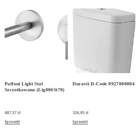
Paffoni Light Stal
Duravit D-Code 0927000004
Szczotkowana (Lig006St70)
887,57
zł
326,95
zł
Sprawdź
Sprawdź