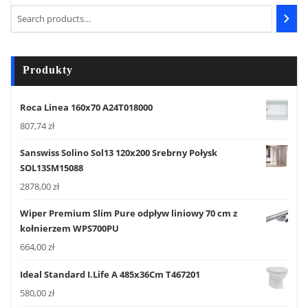
Produkty
Roca Linea 160x70 A24T018000
807,74
zł
Sanswiss Solino Sol13 120x200 Srebrny Połysk
SOL13SM15088
2878,00
zł
Wiper Premium Slim Pure odpływ liniowy 70 cm z
kołnierzem WPS700PU
664,00
zł
Ideal Standard I.Life A 485x36Cm T467201
580,00
zł