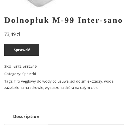
Dolnopłuk M-99 Inter-sano
73,49
zł
Sprawdź
SKU:
e372fe332a49
Category:
Spłuczki
Tags:
filtr węglowy do wody co usuwa
,
sól do zmiękczaczy
,
woda
zażelaziona na zdrowie
,
wysuszona skóra na całym ciele
Description