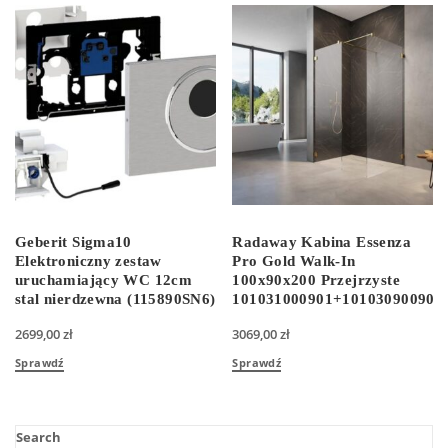
Geberit Sigma10
Radaway Kabina Essenza
Elektroniczny zestaw
Pro Gold Walk-In
uruchamiający WC 12cm
100x90x200 Przejrzyste
stal nierdzewna (115890SN6)
101031000901+101030900901
2699,00
zł
3069,00
zł
Sprawdź
Sprawdź
Search