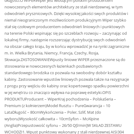
długości.O WIPERWiper jest wiodącym polskim producentem
nowoczesnych elementów architektury ze stali nierdzewnej, w tym
odwodnień prysznicowych. Dzięki wysokiej jakości swych produktów i
niemal nieograniczonym możliwościom produkcyjnym Wiper szybko
stał się czołowym producentem odwodnień liniowych i punktowych
na terenie Polski wspinając się po szczeblach rozwoju – zaczynając od
lokalnej firmy, następnie rozszerzając dystrybucję swych odwodnień
na obszar całego kraju, by w końcu wprowadzić je na rynki zagraniczne
m. in. Wielka Brytania, Niemcy, Francja, Czechy, Rosja,
Słowacja.ZASTOSOWANIEWpusty liniowe WIPER przeznaczone są do
stosowania w nowoczesnych łazienkach pozbawionych
standardowego brodzika co pozwala na swobodny dobór kształtu
kabiny. Zastosowanie wpustów liniowych pozwala także na rezygnacje
z progu przy wejściu do kabiny oraz kopertowego spadku powierzchni
w jej wnętrzu co znacząco wpływa na poprawę estetyki.OPIS
PRODUKTUProducent – WiperKraj pochodzenia – PolskaSeria –
Premium (z kołnierzem)Model Rusztu – PureGwarancja – 10
LataDługość – 80cmWykończenia – Poler, Szlif, Mat (do
wyboru)Wysokość całkowita – 10cmSyfon – McAlpine
(Anglia)Przepustowość syfonu – 26/50 Q[l/min]W SKŁAD ZESTAWU
WCHODZI1. Wpust punktowy wykonany z stali nierdzewnej AISI304