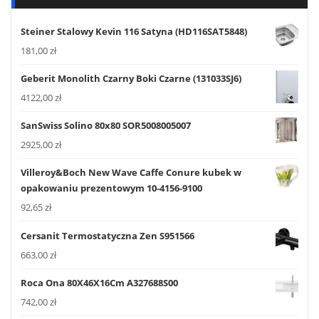
Steiner Stalowy Kevin 116 Satyna (HD116SAT5848)
181,00
zł
Geberit Monolith Czarny Boki Czarne (131033SJ6)
4122,00
zł
SanSwiss Solino 80x80 SOR5008005007
2925,00
zł
Villeroy&Boch New Wave Caffe Conure kubek w
opakowaniu prezentowym 10-4156-9100
92,65
zł
Cersanit Termostatyczna Zen S951566
663,00
zł
Roca Ona 80X46X16Cm A327688S00
742,00
zł