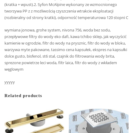
(kratka + wpust).2. Syfon McAlpine wykonany ze wzmocnionego
tworzywa PP z z możliwością czyszczenia wtrakcie eksploatacji
(rozbieralny od strony kratki), odporność temperaturowa 120 stopni C
wymiana jonowa, grohe system, nivona 756, woda bez sodu,
przepływowe filtry do wody eko dafi, kawa tchibo sklep, jak wyczyścić
kamienie w ogrodzie, filtr do wody na prysznic, filtr do wody w bloku,
warzywa myte pakowane, tassimo cena kapsułek, ekspres na kapsułki
dolce gusto, bisfenol, st6 stal, czajnik do filtrowania wody brita,
sprezone powietrze leci woda, filtr laica, filtr do wody z wkładem
węglowym
yyyyy
Related products