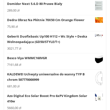
Domidor Next 5.6.D 80 Prawe Biały
289,00
zł
Dedra Obraz Na Płótnie 70X50 Cm Orange Flower
75,90
zł
Geberit Duofixbasic Up100 H112 + Wc Style + Deska
Wolnoopadająca (GD50/STYLE/T+)
3021,77
zł
Besco Viya WMMC160VGR
7161,68
zł
KALDEWEI Uchwyty uniwersalne do wanny TYP B
chrom 587770000999
681,00
zł
Azo Digital Eco Solar Boost Pro 6xPV Kingdom Solar
410w
5660,00
zł