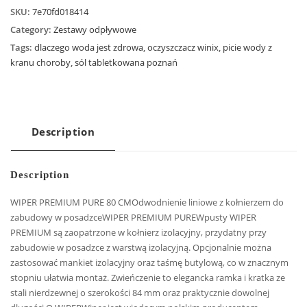
SKU:
7e70fd018414
Category:
Zestawy odpływowe
Tags:
dlaczego woda jest zdrowa
,
oczyszczacz winix
,
picie wody z
kranu choroby
,
sól tabletkowana poznań
Description
Description
WIPER PREMIUM PURE 80 CMOdwodnienie liniowe z kołnierzem do
zabudowy w posadzceWIPER PREMIUM PUREWpusty WIPER
PREMIUM są zaopatrzone w kołnierz izolacyjny, przydatny przy
zabudowie w posadzce z warstwą izolacyjną. Opcjonalnie można
zastosować mankiet izolacyjny oraz taśmę butylową, co w znacznym
stopniu ułatwia montaż. Zwieńczenie to elegancka ramka i kratka ze
stali nierdzewnej o szerokości 84 mm oraz praktycznie dowolnej