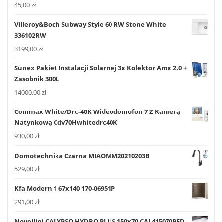
45,00
zł
Villeroy&Boch Subway Style 60 RW Stone White
336102RW
3199,00
zł
Sunex Pakiet Instalacji Solarnej 3x Kolektor Amx 2.0 +
Zasobnik 300L
14000,00
zł
Commax White/Drc-40K Wideodomofon 7 Z Kamerą
Natynkową Cdv70Hwhitedrc40K
930,00
zł
Domotechnika Czarna MIAOMM20210203B
529,00
zł
Kfa Modern 1 67x140 170-06951P
291,00
zł
Novellini CALYPSO HYDRO PLUS 150x70 CAL415070PED-