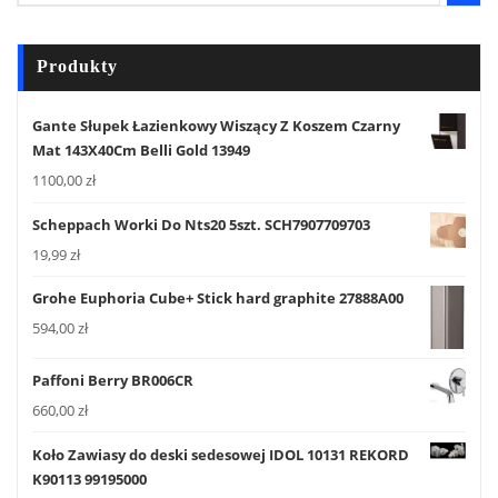
Produkty
Gante Słupek Łazienkowy Wiszący Z Koszem Czarny
Mat 143X40Cm Belli Gold 13949
1100,00
zł
Scheppach Worki Do Nts20 5szt. SCH7907709703
19,99
zł
Grohe Euphoria Cube+ Stick hard graphite 27888A00
594,00
zł
Paffoni Berry BR006CR
660,00
zł
Koło Zawiasy do deski sedesowej IDOL 10131 REKORD
K90113 99195000