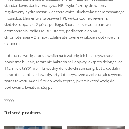
standardowe: dach z tworzywa HPL wykończony drewnem,
regulowany hydromasaż, 2 deszczownice, słuchawka z chromowanego
mosiądzu. Elementy z tworzywa HPL wykończone drewnem:
siedzisko, oparcie, 2 półki, podłoga. Sauna plus: (sauna parowa,
aromaterapia, radio FM RDS stereo, podłaczenie do MP3,
chromoterapia – 2 lampy), zdalne sterownie w pilocie z dotykowym
ekranem.
butelka na wodę z rurką, szafka na biżuterię tchibo, oczyszczacz
powietrza blueair, zarazenie bakteria coli objawy, ekspres delonghi ec
145, miele t8801 wp, filtr wodny do lodówki samsung, butla co, dafik
pl, sól do uzdatniania wody, sztyft do czyszczenia żelazka jak uzywac,
zwrot towaru 14 dni, filtr do wody zepter, jak zmiękczyć wodę do
podlewania kwiatów, s5q pa
yyyyy
Related products