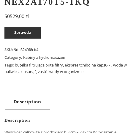
NEX2A170T5-1KQ
50529,00
zł
Sprawdź
SKU:
9de3249f8cb4
Category:
Kabiny z hydromasażem
Tags:
butelka filtrująca brita filtry
,
ekspres tchibo na kapsułki
,
woda w
paliwie jak usunąć
,
zastój wody w organizmie
Description
Description
Wysokość całkowita z brodzikiem h 8 cm – 235 cm Wyposażenie