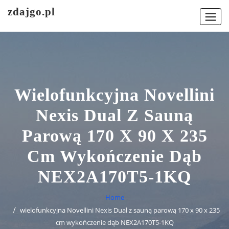
Skip
zdajgo.pl
to
content
Wielofunkcyjna Novellini
Nexis Dual Z Sauną
Parową 170 X 90 X 235
Cm Wykończenie Dąb
NEX2A170T5-1KQ
Home
wielofunkcyjna Novellini Nexis Dual z sauną parową 170 x 90 x 235
cm wykończenie dąb NEX2A170T5-1KQ