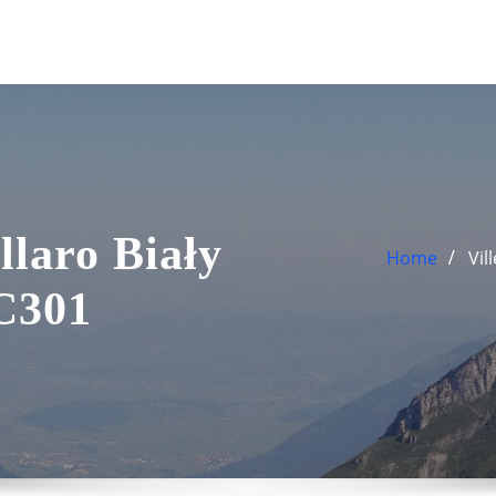
laro Biały
Home
Vil
C301