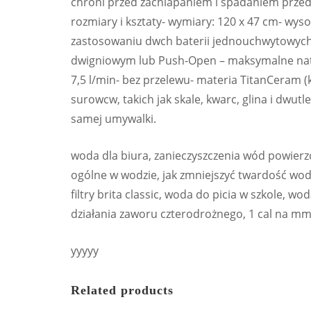
chroni przed zachlapaniem i spadaniem prze
rozmiary i ksztaty- wymiary: 120 x 47 cm- wy
zastosowaniu dwch baterii jednouchwytowych
dwigniowym lub Push-Open – maksymalne nat
7,5 l/min- bez przelewu- materia TitanCeram 
surowcw, takich jak skale, kwarc, glina i dwut
samej umywalki.
woda dla biura, zanieczyszczenia wód powier
ogólne w wodzie, jak zmniejszyć twardość wody
filtry brita classic, woda do picia w szkole, wo
działania zaworu czterodrożnego, 1 cal na mm,
yyyyy
Related products