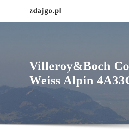
Skip
zdajgo.pl
to
content
Villeroy&Boch Col
Weiss Alpin 4A33