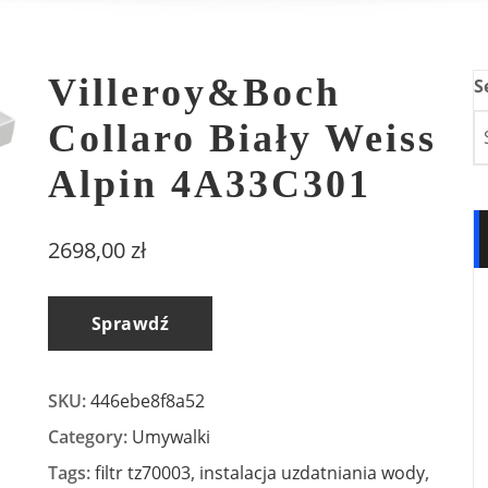
Villeroy&Boch
S
Collaro Biały Weiss
Alpin 4A33C301
2698,00
zł
Sprawdź
SKU:
446ebe8f8a52
Category:
Umywalki
Tags:
filtr tz70003
,
instalacja uzdatniania wody
,