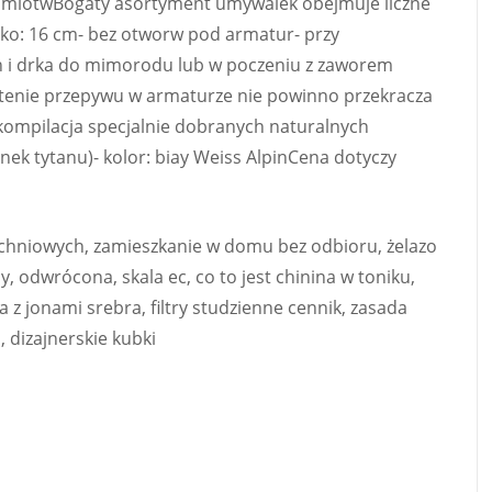
dmiotwBogaty asortyment umywalek obejmuje liczne
soko: 16 cm- bez otworw pod armatur- przy
 i drka do mimorodu lub w poczeniu z zaworem
enie przepywu w armaturze nie powinno przekracza
(kompilacja specjalnie dobranych naturalnych
lenek tytanu)- kolor: biay Weiss AlpinCena dotyczy
zchniowych, zamieszkanie w domu bez odbioru, żelazo
, odwrócona, skala ec, co to jest chinina w toniku,
da z jonami srebra, filtry studzienne cennik, zasada
 dizajnerskie kubki