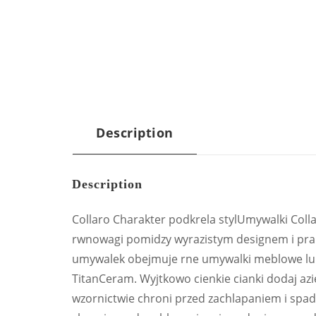
Description
Description
Collaro Charakter podkrela stylUmywalki Colla
rwnowagi pomidzy wyrazistym designem i prak
umywalek obejmuje rne umywalki meblowe lub s
TitanCeram. Wyjtkowo cienkie cianki dodaj azi
wzornictwie chroni przed zachlapaniem i spa