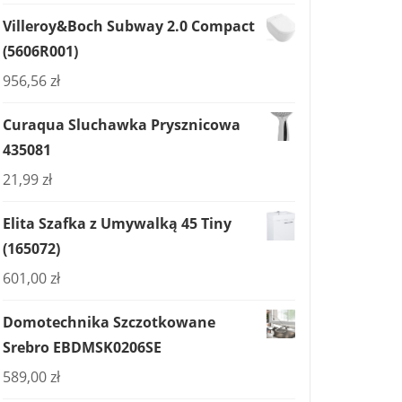
Villeroy&Boch Subway 2.0 Compact
(5606R001)
956,56
zł
Curaqua Sluchawka Prysznicowa
435081
21,99
zł
Elita Szafka z Umywalką 45 Tiny
(165072)
601,00
zł
Domotechnika Szczotkowane
Srebro EBDMSK0206SE
589,00
zł