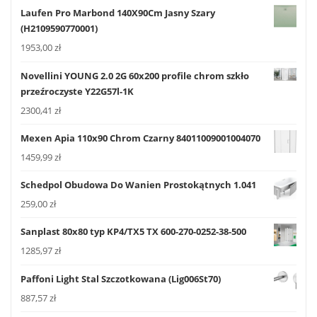
Laufen Pro Marbond 140X90Cm Jasny Szary
(H2109590770001)
1953,00
zł
Novellini YOUNG 2.0 2G 60x200 profile chrom szkło
przeźroczyste Y22G57l-1K
2300,41
zł
Mexen Apia 110x90 Chrom Czarny 84011009001004070
1459,99
zł
Schedpol Obudowa Do Wanien Prostokątnych 1.041
259,00
zł
Sanplast 80x80 typ KP4/TX5 TX 600-270-0252-38-500
1285,97
zł
Paffoni Light Stal Szczotkowana (Lig006St70)
887,57
zł