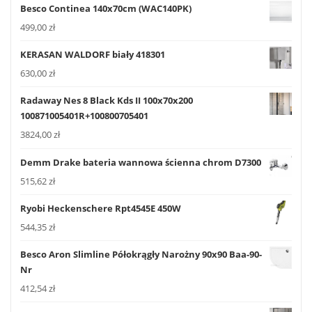
Besco Continea 140x70cm (WAC140PK)
499,00
zł
KERASAN WALDORF biały 418301
630,00
zł
Radaway Nes 8 Black Kds II 100x70x200
100871005401R+100800705401
3824,00
zł
Demm Drake bateria wannowa ścienna chrom D7300
515,62
zł
Ryobi Heckenschere Rpt4545E 450W
544,35
zł
Besco Aron Slimline Półokrągły Narożny 90x90 Baa-90-
Nr
412,54
zł