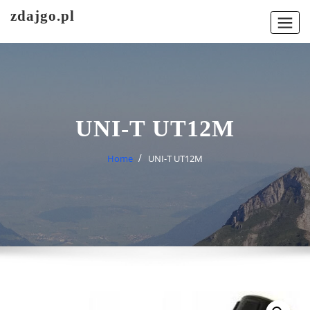
Skip
zdajgo.pl
to
content
UNI-T UT12M
Home
UNI-T UT12M