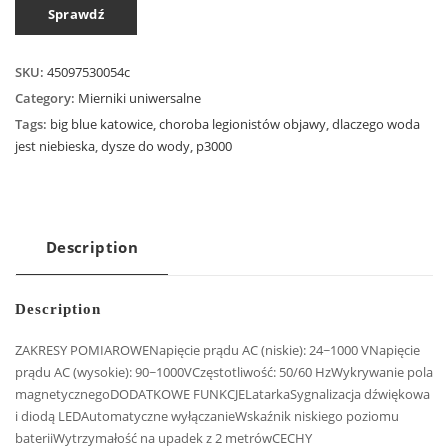
Sprawdź
SKU:
45097530054c
Category:
Mierniki uniwersalne
Tags:
big blue katowice
,
choroba legionistów objawy
,
dlaczego woda
jest niebieska
,
dysze do wody
,
p3000
Description
Description
ZAKRESY POMIAROWENapięcie prądu AC (niskie): 24~1000 VNapięcie
prądu AC (wysokie): 90~1000VCzęstotliwość: 50/60 HzWykrywanie pola
magnetycznegoDODATKOWE FUNKCJELatarkaSygnalizacja dźwiękowa
i diodą LEDAutomatyczne wyłączanieWskaźnik niskiego poziomu
bateriiWytrzymałość na upadek z 2 metrówCECHY