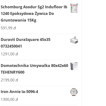
Schomburg Asodur Sg2 Indufloor Ib
1240 Epoksydowa Żywica Do
Gruntowania 15Kg
591,99
zł
Duravit DuraSquare 45x35
0732450041
1291,00
zł
Domotechnika Umywalka 80x42x60
TEHENRY600
2199,00
zł
Iron Annie Ia-5096-4
1300,00
zł