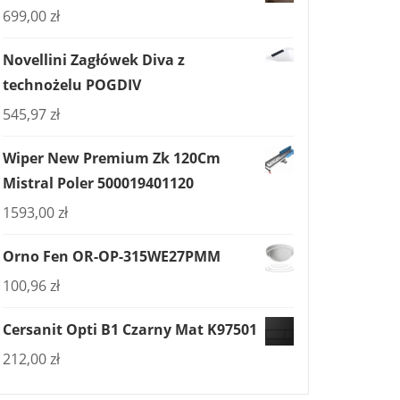
699,00
zł
Novellini Zagłówek Diva z
technożelu POGDIV
545,97
zł
Wiper New Premium Zk 120Cm
Mistral Poler 500019401120
1593,00
zł
Orno Fen OR-OP-315WE27PMM
100,96
zł
Cersanit Opti B1 Czarny Mat K97501
212,00
zł