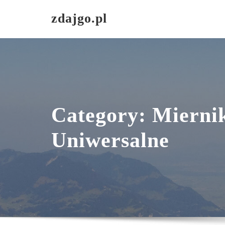
Skip
zdajgo.pl
to
content
Category:
Mierni
Uniwersalne