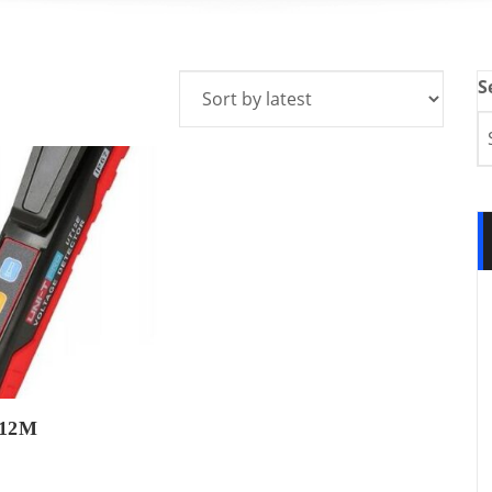
S
T12M