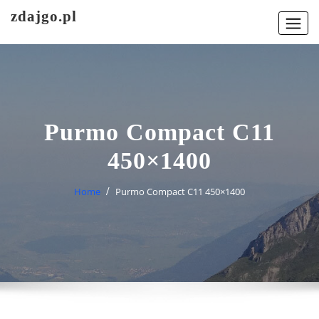
Skip
zdajgo.pl
to
content
Purmo Compact C11
450×1400
Home
Purmo Compact C11 450×1400