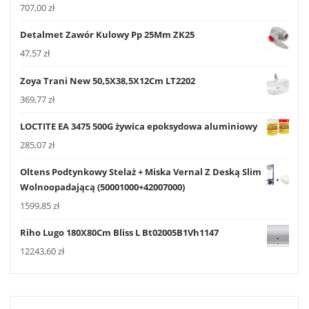
707,00
zł
Detalmet Zawór Kulowy Pp 25Mm ZK25
47,57
zł
Zoya Trani New 50,5X38,5X12Cm LT2202
369,77
zł
LOCTITE EA 3475 500G żywica epoksydowa aluminiowy
285,07
zł
Oltens Podtynkowy Stelaż + Miska Vernal Z Deską Slim
Wolnoopadającą (50001000+42007000)
1599,85
zł
Riho Lugo 180X80Cm Bliss L Bt02005B1Vh1147
12243,60
zł