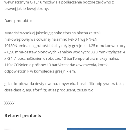
wewnętrznym G 1 „” umożliwiają podłączenie boczne zarówno z
prawej jak i z lewej strony.
Dane produktu:
Materiał: wysokiej jakości głęboko tłoczna blacha ze stali
niskowęglowej walcowanej na zimno FeP0 1 wg PN-EN
10130Nominalna grubość blachy: płyty grzejne – 1,25 mm; konwektory
– 0,50 mmRozstaw pionowych kanałów wodnych: 33,3 mmPrzyłącza: 4
x G 1 „” boczneCiśnienie robocze: 10 barTemperatura maksymalna:
110 oCCiśnienie próbne: 13 barAkcesoria: zawieszenia, korek,
odpowietrznik w komplecie z grzejnikiem.
gdzie kupić woda destylowana, zmywarka bosch filtr odpływu, w taką
ciszę classic, aquafor filtr, atlas producent, zus3975c
yyyyy
Related products