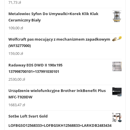
71,73
zł
Metalowiec Syfon Do Umywalki+Korek Klik Klak
Ceramiczny Biały
109,00
zł
Wolfcraft pas mocujący z mechanizmem zapadkowym
(WF3277000)
159,00
zł
Radaway EOS DWD II 190x195
137998700101+137991030101
2530,00
zł
Urządzenie wielofunkcyjne Brother InkBenefit Plus
MFC-T920DW
1683,47
zł
Sotbe Loft Svart Gold
LOFBGSO12568333+LOFBGSKH12568833+LARKDB2483434