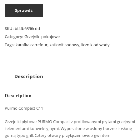
Sprawdź
SKU:
bf4fb6396cdd
Category:
Grzejniki pokojowe
Tags:
karafka carrefour
,
kationit sodowy
,
licznik od wody
Description
Description
Purmo Compact C11
Grzejniki płytowe PURMO Compact z profilowanymi płytami grzejnymi
i elementami konwekcyjnymi. Wyposażone w osłony boczne i osłonę
górną typu grill. Cztery otwory przyłączeniowe z gwintem