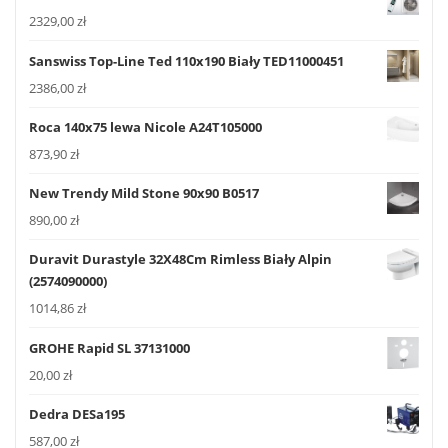
2329,00
zł
Sanswiss Top-Line Ted 110x190 Biały TED11000451
2386,00
zł
Roca 140x75 lewa Nicole A24T105000
873,90
zł
New Trendy Mild Stone 90x90 B0517
890,00
zł
Duravit Durastyle 32X48Cm Rimless Biały Alpin
(2574090000)
1014,86
zł
GROHE Rapid SL 37131000
20,00
zł
Dedra DESa195
587,00
zł