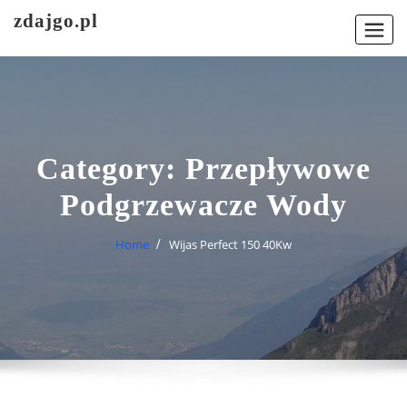
Skip
zdajgo.pl
to
content
Category:
Przepływowe
Podgrzewacze Wody
Home
Wijas Perfect 150 40Kw