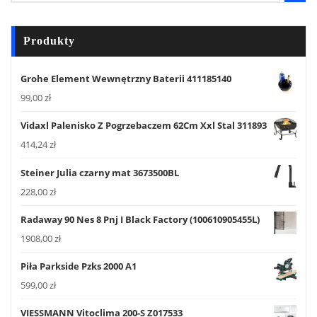
Produkty
Grohe Element Wewnętrzny Baterii 411185140
99,00
zł
Vidaxl Palenisko Z Pogrzebaczem 62Cm Xxl Stal 311893
414,24
zł
Steiner Julia czarny mat 3673500BL
228,00
zł
Radaway 90 Nes 8 Pnj I Black Factory (100610905455L)
1908,00
zł
Piła Parkside Pzks 2000 A1
599,00
zł
VIESSMANN Vitoclima 200-S Z017533