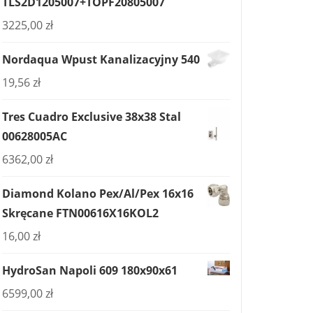
TLS2D1205007+TOPF20805007
3225,00
zł
Nordaqua Wpust Kanalizacyjny 540
19,56
zł
Tres Cuadro Exclusive 38x38 Stal
00628005AC
6362,00
zł
Diamond Kolano Pex/Al/Pex 16x16
Skręcane FTN00616X16KOL2
16,00
zł
HydroSan Napoli 609 180x90x61
6599,00
zł