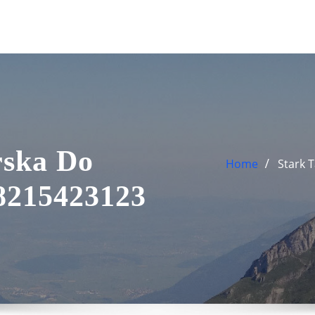
rska Do
Home
Stark 
 8215423123