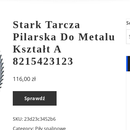
Stark Tarcza
S
Pilarska Do Metalu
Kształt A
8215423123
116,00
zł
Sprawdź
SKU:
23d23c3452b6
Category:
Piły spalinowe