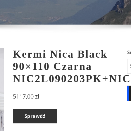
Kermi Nica Black
S
90×110 Czarna
NIC2L090203PK+NIC
5117,00
zł
Sprawdź