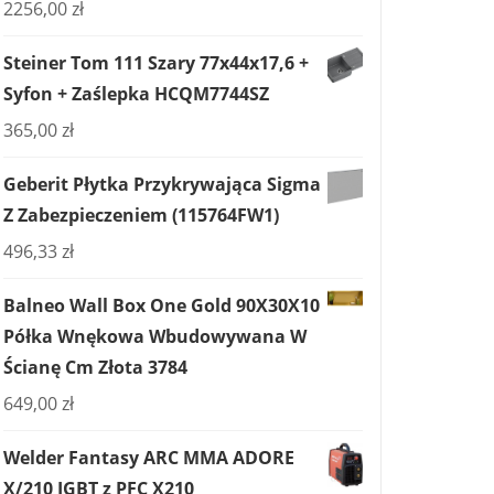
2256,00
zł
Steiner Tom 111 Szary 77x44x17,6 +
Syfon + Zaślepka HCQM7744SZ
365,00
zł
Geberit Płytka Przykrywająca Sigma
Z Zabezpieczeniem (115764FW1)
496,33
zł
Balneo Wall Box One Gold 90X30X10
Półka Wnękowa Wbudowywana W
Ścianę Cm Złota 3784
649,00
zł
Welder Fantasy ARC MMA ADORE
X/210 IGBT z PFC X210