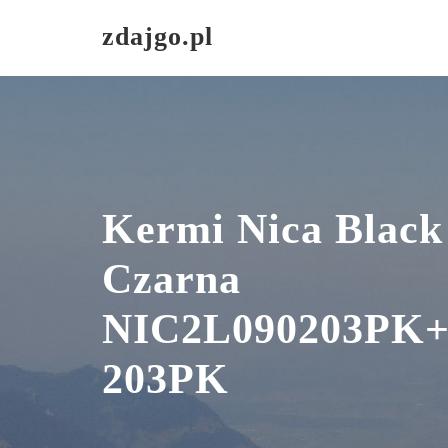
Skip
zdajgo.pl
to
content
Kermi Nica Black
Czarna
NIC2L090203PK
203PK