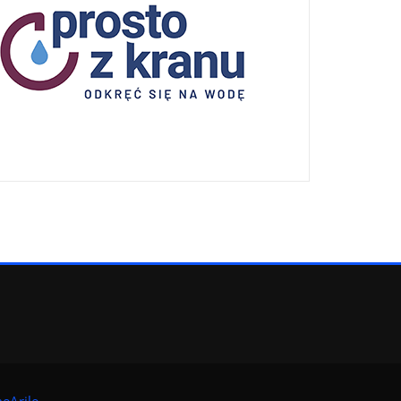
eArile