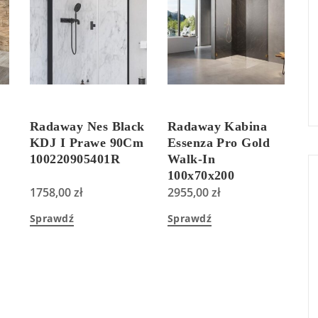
Radaway Nes Black
Radaway Kabina
KDJ I Prawe 90Cm
Essenza Pro Gold
100220905401R
Walk-In
100x70x200
1758,00
zł
Przejrzyste
2955,00
zł
101031000901+101030700
Sprawdź
Sprawdź