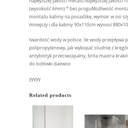
najwyższej jakości metalu.Najwyższej jakości
(wysokość 6mm) * bez proguMożliwość monta
montażu kabiny na posadzkę, wymiar w osi szy
mniejszy i dla kabiny 90x110cm wynosi 880x
twardość wody w polsce, ile wody przepływa prz
polipropylenowy, jak wykopać studnię z kręgów
antybiotyk przeciwzapalny, brita maxtra kraków,
do lodówki daewoo
yyyyy
Related products