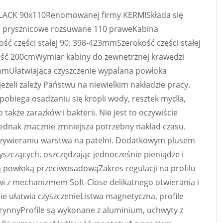
BLACK 90x110Renomowanej firmy KERMISkłada się
i prysznicowe rozsuwane 110 praweKabina
ć części stałej 90: 398-423mmSzerokość części stałej
ść 200cmWymiar kabiny do zewnętrznej krawędzi
mmUłatwiająca czyszczenie wypalana powłoka
eżeli zależy Państwu na niewielkim nakładzie pracy.
obiega osadzaniu się kropli wody, resztek mydła,
także zarazków i bakterii. Nie jest to oczywiście
 Jednak znacznie zmniejsza potrzebny nakład czasu.
rzywieraniu warstwa na patelni. Dodatkowym plusem
yszczących, oszczędzając jednocześnie pieniądze i
powłoką przeciwosadowąZakres regulacji na profilu
z mechanizmem Soft-Close delikatnego otwierania i
e ułatwia czyszczenieListwa magnetyczna, profile
e rynnyProfile są wykonane z aluminium, uchwyty z