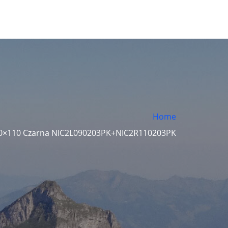
Home
 90×110 Czarna NIC2L090203PK+NIC2R110203PK