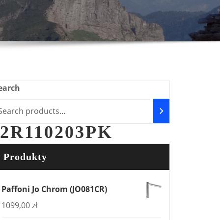
earch
2R110203PK
Produkty
Paffoni Jo Chrom (JO081CR)
1099,00
zł