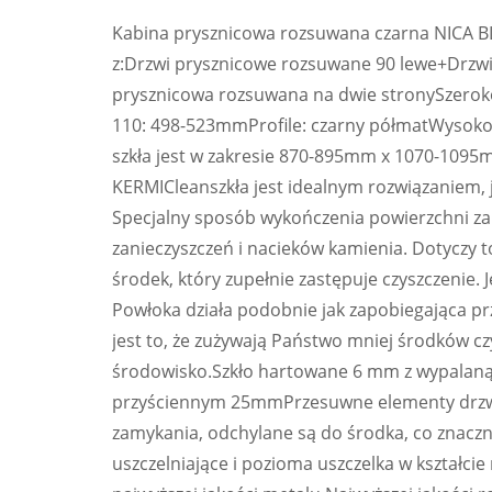
Kabina prysznicowa rozsuwana czarna NICA 
z:Drzwi prysznicowe rozsuwane 90 lewe+Drzw
prysznicowa rozsuwana na dwie stronySzerokoś
110: 498-523mmProfile: czarny półmatWysoko
szkła jest w zakresie 870-895mm x 1070-1095
KERMICleanszkła jest idealnym rozwiązaniem, j
Specjalny sposób wykończenia powierzchni zap
zanieczyszczeń i nacieków kamienia. Dotyczy to 
środek, który zupełnie zastępuje czyszczenie.
Powłoka działa podobnie jak zapobiegająca p
jest to, że zużywają Państwo mniej środków cz
środowisko.Szkło hartowane 6 mm z wypalaną 
przyściennym 25mmPrzesuwne elementy drzwi 
zamykania, odchylane są do środka, co znaczni
uszczelniające i pozioma uszczelka w kształci