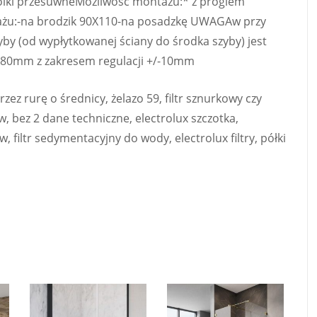
 rolki przesuwneMożliwość montażu:* z progiem
żu:-na brodzik 90X110-na posadzkę UWAGAw przy
by (od wypłytkowanej ściany do środka szyby) jest
1080mm z zakresem regulacji +/-10mm
ez rurę o średnicy, żelazo 59, filtr sznurkowy czy
, bez 2 dane techniczne, electrolux szczotka,
 filtr sedymentacyjny do wody, electrolux filtry, półki