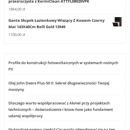
przezroczyste z KermiClean ATTFL08020VPK
1864,00
zł
Gante Słupek Łazienkowy Wiszący Z Koszem Czarny
Mat 143X40Cm Belli Gold 13949
1100,00
zł
Profile do konstrukcji fotowoltaicznych w systemach nośnych
PV
Olej John Deere Plus-50 II: Sekret długowieczności Twojej
maszyny
Dlaczego warto współpracować z Akmel przy projektach
technicznych – doświadczenie i know-how jako fundament
udanej współpracy
Ile kosztuje pompa ciepła? Czy warto zdecydować się na ten