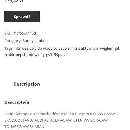
279,48
zł
Sprawdź
SKU:
f1cf665c445d
Category:
Sondy lambda
Tags:
filtr węglowy do wody co usuwa
,
filtr z aktywnym węglem
,
jak
zrobić pepsi
,
lodówka lg gs3159pvfv
Description
Description
Sonda lambda do samochodów: VW GOLF, VW POLO, VW PASSAT,
SKODA OCTAVIA, AUDI A3, AUDI A4, VW JETTA, VW BORA, VW
TOUAREG, VW SHARAN