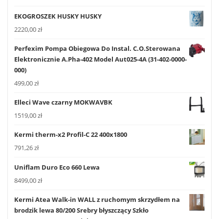
EKOGROSZEK HUSKY HUSKY
2220,00
zł
Perfexim Pompa Obiegowa Do Instal. C.O.Sterowana
Elektronicznie A.Pha-402 Model Aut025-4A (31-402-0000-
000)
499,00
zł
Elleci Wave czarny MOKWAVBK
1519,00
zł
Kermi therm-x2 Profil-C 22 400x1800
791,26
zł
Uniflam Duro Eco 660 Lewa
8499,00
zł
Kermi Atea Walk-in WALL z ruchomym skrzydłem na
brodzik lewa 80/200 Srebry błyszczący Szkło