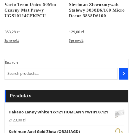
Vario Term Unico 50Mm
Steelman Zlewozmywak
Czarny Mat Prawy
Stalowy 3838D6/160 Micro
UGS10124CFKPCU
Decor 3838D6160
353,28
zł
129,00
zł
Sprawdź
Sprawdź
Search
Produkty
Hakano Lanny White 17x121 HOMLANNYWHI17X121
2123,00
zł
Kohlman Axel Gold Złota (QB241AGD)