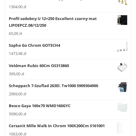
1304,00
zł
Profil ozdobny U 12×250 Excellent czarny mat
LIPOEPCZ.08/12/250
65,00
zł
Sapho Go Chrom GOTECH4
1473,98
zł
Veldman Rubic 60Cm OS313860
399,00
zł
Scheppach 7-Szuflad 263El. Tw1000 5909304900
2069,00
zł
Besco Gaya 160x70 WMD160GYC
5090,00
zł
Cersanit Mille Walk In Chrom 100X200Cm S161001
1063,00
zł