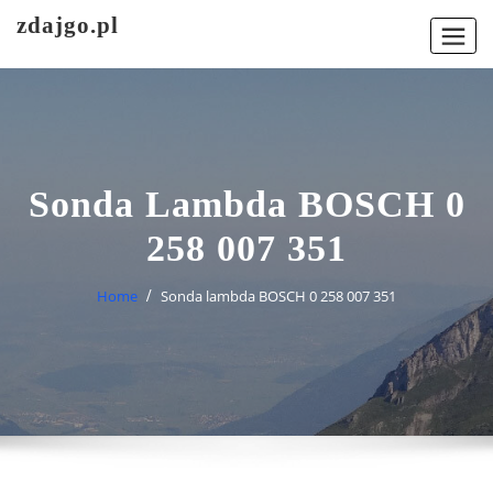
Skip
zdajgo.pl
to
content
Sonda Lambda BOSCH 0
258 007 351
Home
Sonda lambda BOSCH 0 258 007 351