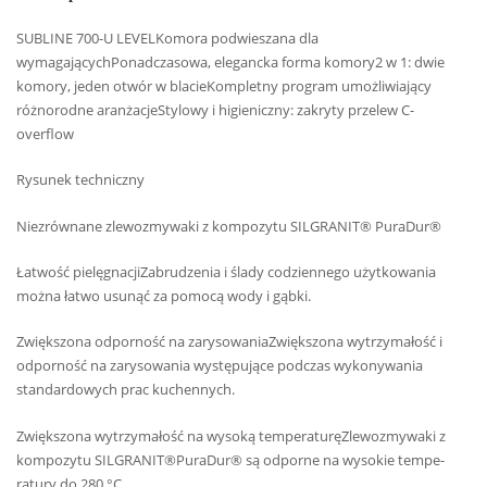
SUBLINE 700-U LEVELKomora podwieszana dla
wymagającychPonadczasowa, elegancka forma komory2 w 1: dwie
komory, jeden otwór w blacieKompletny program umożliwiający
różnorodne aranżacjeStylowy i higieniczny: zakryty przelew C-
overflow
Rysunek techniczny
Niezrównane zlewozmywaki z kompozytu SILGRANIT® PuraDur®
Łatwość pielęgnacjiZabrudzenia i ślady codziennego użytkowania
można łatwo usunąć za pomocą wody i gąbki.
Zwiększona odporność na zarysowaniaZwiększona wytrzymałość i
odporność na zarysowania występujące podczas wykonywania
standardowych prac kuchennych.
Zwiększona wytrzymałość na wysoką temperaturęZlewozmywaki z
kompozytu SILGRANIT®PuraDur® są odporne na wysokie tempe-
ratury do 280 °C.