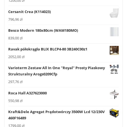
1200,00
zł
Cersanit Crea (K114023)
796,96
zł
Besco Modern 180x80cm (WAM180MO)
839,00
zł
Ravak półokrągła BLIX BLCP4-80 3B240C00z1
2052,00
zł
Varioterm Zestaw All In One "Royal" Prosty Piaskowy
Strukturalny Arogs0209Cfp
297,76
zł
Roca Hall A327623000
550,98
zł
Kraft&Dele Agregat Prądotwórczy 3500W Lcd 12/230V
460F16489
1799,00
zł