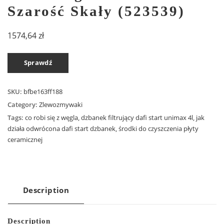
Szarość Skały (523539)
1574,64
zł
Sprawdź
SKU:
bfbe163ff188
Category:
Zlewozmywaki
Tags:
co robi się z węgla
,
dzbanek filtrujący dafi start unimax 4l
,
jak
działa odwrócona dafi start dzbanek
,
środki do czyszczenia płyty
ceramicznej
Description
Description