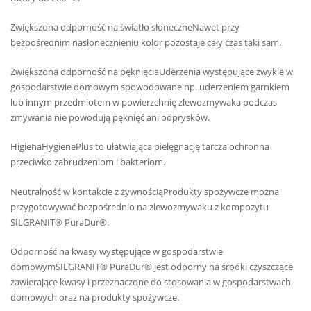
Zwiększona odporność na światło słoneczneNawet przy
bezpośrednim nasłonecznieniu kolor pozostaje cały czas taki sam.
Zwiększona odporność na pęknięciaUderzenia występujące zwykle w
gospodarstwie domowym spowodowane np. uderzeniem garnkiem
lub innym przedmiotem w powierzchnię zlewozmywaka podczas
zmywania nie powodują pęknięć ani odprysków.
HigienaHygienePlus to ułatwiająca pielęgnację tarcza ochronna
przeciwko zabrudzeniom i bakteriom.
Neutralność w kontakcie z żywnościąProdukty spożywcze można
przygotowywać bezpośrednio na zlewozmywaku z kompozytu
SILGRANIT® PuraDur®.
Odporność na kwasy występujące w gospodarstwie
domowymSILGRANIT® PuraDur® jest odporny na środki czyszczące
zawierające kwasy i przeznaczone do stosowania w gospodarstwach
domowych oraz na produkty spożywcze.