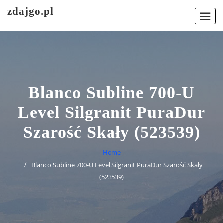
Skip
zdajgo.pl
to
content
Blanco Subline 700-U
Level Silgranit PuraDur
Szarość Skały (523539)
Home
Blanco Subline 700-U Level Silgranit PuraDur Szarość Skały
(523539)