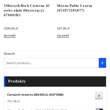
Villeroy&Boch Cisterna 45
Mexen Pablo Czarny
weiss alpin (błyszczący)
(651075101077)
670401R1
2200,00
zł
347,99
zł
Sprawdź
Sprawdź
Search
Produkty
Cersanit Inverto 60X35Cm (K671008)
791,98
zł