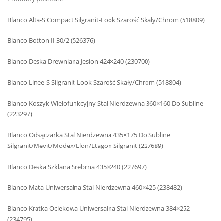
Blanco Alta-S Compact Silgranit-Look Szarość Skały/Chrom (518809)
Blanco Botton II 30/2 (526376)
Blanco Deska Drewniana Jesion 424×240 (230700)
Blanco Linee-S Silgranit-Look Szarość Skały/Chrom (518804)
Blanco Koszyk Wielofunkcyjny Stal Nierdzewna 360×160 Do Subline
(223297)
Blanco Odsączarka Stal Nierdzewna 435×175 Do Subline
Silgranit/Mevit/Modex/Elon/Etagon Silgranit (227689)
Blanco Deska Szklana Srebrna 435×240 (227697)
Blanco Mata Uniwersalna Stal Nierdzewna 460×425 (238482)
Blanco Kratka Ociekowa Uniwersalna Stal Nierdzewna 384×252
(234795)