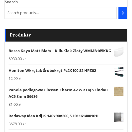
Search
Produkty
Besco Keya Matt Biała + Klik-Klak Złoty WMMB165KKG
6930,00
zł
Honiton Wkrętak Śrubokręt Pz2X100 S2 HPZ02
12,99
zł
Panele podłogowe Classen Charm 4V WR Dąb Lindau
AC5 8mm 56686
81,00
zł
Radaway Idea Kdj+S 140x90x200,5 101161400101L
3678,00
zł