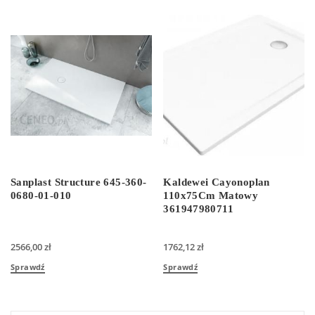
Sanplast Structure 645-360-
Kaldewei Cayonoplan
0680-01-010
110x75Cm Matowy
361947980711
2566,00
zł
1762,12
zł
Sprawdź
Sprawdź