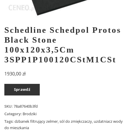
Schedline Schedpol Protos
Black Stone
100x120x3,5Cm
3SPP1P100120CStM1CSt
1930,00
zł
Sprawdź
SKU:
78a87640b3fd
Category:
Brodziki
Tags:
dzbanek filtrujący zelmer
,
sól do zmiękczaczy
,
uzdatniacz wody
do mieszkania