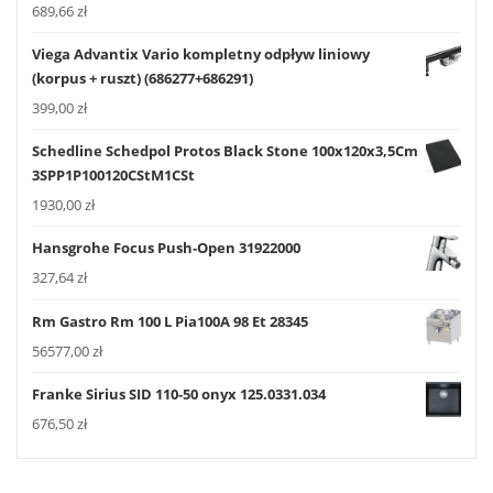
689,66
zł
Viega Advantix Vario kompletny odpływ liniowy
(korpus + ruszt) (686277+686291)
399,00
zł
Schedline Schedpol Protos Black Stone 100x120x3,5Cm
3SPP1P100120CStM1CSt
1930,00
zł
Hansgrohe Focus Push-Open 31922000
327,64
zł
Rm Gastro Rm 100 L Pia100A 98 Et 28345
56577,00
zł
Franke Sirius SID 110-50 onyx 125.0331.034
676,50
zł