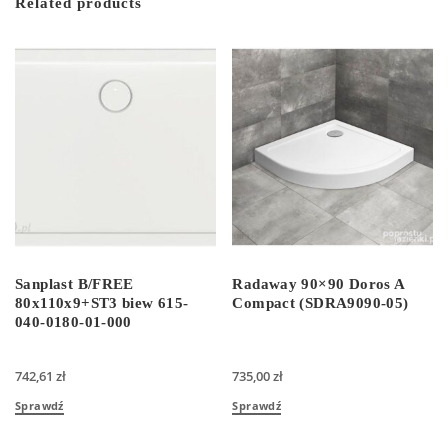
Related products
Sanplast B/FREE
Radaway 90×90 Doros A
80x110x9+ST3 biew 615-
Compact (SDRA9090-05)
040-0180-01-000
742,61
zł
735,00
zł
Sprawdź
Sprawdź