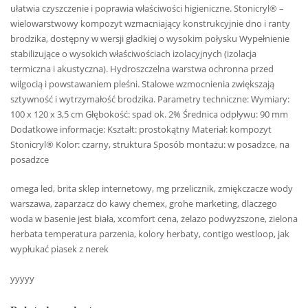
ułatwia czyszczenie i poprawia właściwości higieniczne. Stonicryl® –
wielowarstwowy kompozyt wzmacniający konstrukcyjnie dno i ranty
brodzika, dostępny w wersji gładkiej o wysokim połysku Wypełnienie
stabilizujące o wysokich właściwościach izolacyjnych (izolacja
termiczna i akustyczna). Hydroszczelna warstwa ochronna przed
wilgocią i powstawaniem pleśni. Stalowe wzmocnienia zwiększają
sztywność i wytrzymałość brodzika. Parametry techniczne: Wymiary:
100 x 120 x 3,5 cm Głębokość: spad ok. 2% Średnica odpływu: 90 mm
Dodatkowe informacje: Kształt: prostokątny Materiał: kompozyt
Stonicryl® Kolor: czarny, struktura Sposób montażu: w posadzce, na
posadzce
omega led, brita sklep internetowy, mg przelicznik, zmiękczacze wody
warszawa, zaparzacz do kawy chemex, grohe marketing, dlaczego
woda w basenie jest biała, xcomfort cena, żelazo podwyższone, zielona
herbata temperatura parzenia, kolory herbaty, contigo westloop, jak
wypłukać piasek z nerek
yyyyy