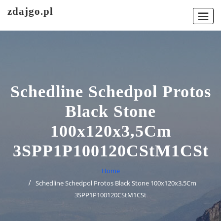
Skip
zdajgo.pl
to
content
Schedline Schedpol Protos
Black Stone
100x120x3,5Cm
3SPP1P100120CStM1CSt
Home
Schedline Schedpol Protos Black Stone 100x120x3,5Cm
3SPP1P100120CStM1CSt