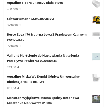
Aqualine Tibera L 140x70 Biała E1066
4507,00
zł
Schwartzmann SCHG3000INVQ
3999,99
zł
Besco Zoya 170 Srebrna Lewa Z Przelewem Czarnym
WA170ZLSC
7739,00
zł
Vaillant Pierścienie do Nastawiania Natężenia
Przepływu Powietrza 0020180843
243,00
zł
Aqualine Miska Wc Kombi Odpływ Uniwersalny
Rimless Jalta (PB103RW)
831,04
zł
Manutan Wyjątkowo Mocna Epoksy-Betonowa
Mieszanka Naprawcza 819002