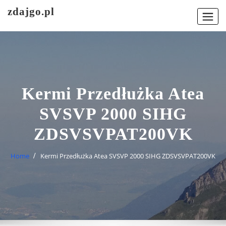
Skip
zdajgo.pl
to
content
Kermi Przedłużka Atea
SVSVP 2000 SIHG
ZDSVSVPAT200VK
Home
Kermi Przedłużka Atea SVSVP 2000 SIHG ZDSVSVPAT200VK