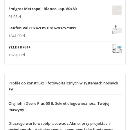
Emigres Metropoli Blanco Lap. 80x80
91,08
zł
Laufen Val 60x42Cm H8162837571091
1841,00
zł
YEEDI K781+
1629,00
zł
Profile do konstrukcji fotowoltaicznych w systemach nośnych
PV
Olej John Deere Plus-50 II: Sekret długowieczności Twojej
maszyny
Dlaczego warto współpracować z Akmel przy projektach
technicznych – doświadczenie i know-how jako fundament