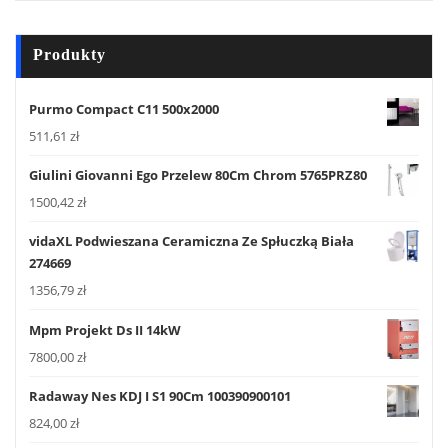
Produkty
Purmo Compact C11 500x2000
511,61
zł
Giulini Giovanni Ego Przelew 80Cm Chrom 5765PRZ80
1500,42
zł
vidaXL Podwieszana Ceramiczna Ze Spłuczką Biała
274669
1356,79
zł
Mpm Projekt Ds II 14kW
7800,00
zł
Radaway Nes KDJ I S1 90Cm 100390900101
824,00
zł