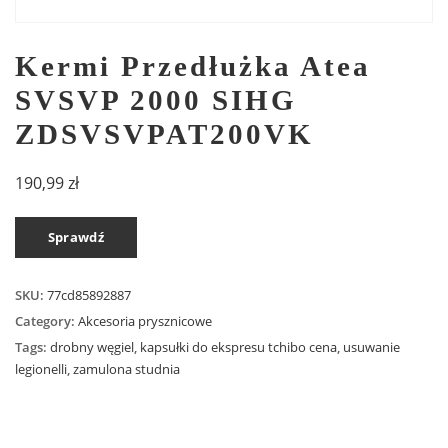
Kermi Przedłużka Atea
SVSVP 2000 SIHG
ZDSVSVPAT200VK
190,99
zł
Sprawdź
SKU:
77cd85892887
Category:
Akcesoria prysznicowe
Tags:
drobny węgiel
,
kapsułki do ekspresu tchibo cena
,
usuwanie
legionelli
,
zamulona studnia