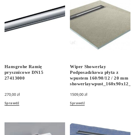
Hansgrohe Ramię
Wiper Showerlay
prysznicowe DN15
Podposadzkowa płyta z
27413000
wpustem 160/90/12 / 20 mm
showerlaywpust_160x90x12_
270,00
zł
1509,00
zł
Sprawdź
Sprawdź