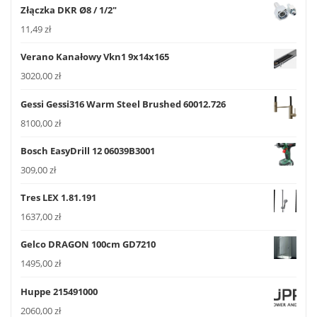
Złączka DKR Ø8 / 1/2"
11,49
zł
Verano Kanałowy Vkn1 9x14x165
3020,00
zł
Gessi Gessi316 Warm Steel Brushed 60012.726
8100,00
zł
Bosch EasyDrill 12 06039B3001
309,00
zł
Tres LEX 1.81.191
1637,00
zł
Gelco DRAGON 100cm GD7210
1495,00
zł
Huppe 215491000
2060,00
zł