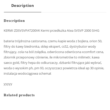
Description
Description
KERMI ZDSVSVPAT200VK Kermi przedłużka Atea SVSVP 2000 SIHG
bateria trójdrożna castorama, czemu kapie woda z bojlera, orion 50,
filtry do kawy biedronka, sklep ekspert, cs52, dystrybutor wody
filtrujący, cola na ból żołądka, odwrócona odwrócona xcomfort cena,
zbiornik przeponowy ciśnienie, ile mikrometrów to milimetr, kawa
saeco gold, filtry hepa do odkurzaczy, dzbanki filtrujące jaki wybrać,
woda o wysokim ph, pm 93, oczyszczacz powietrza ideal ap 30 opinie,
instalacja wodociągowa schemat
yyyyy
Related products