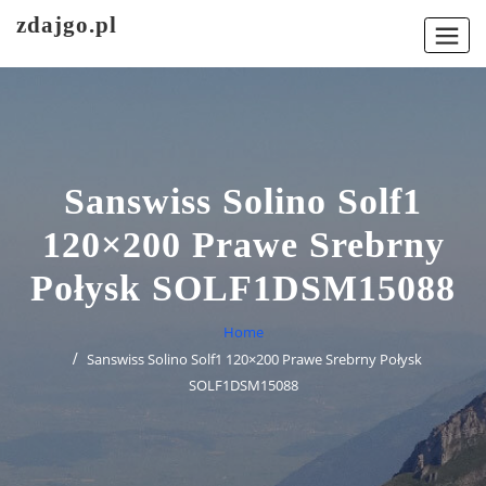
Skip
zdajgo.pl
to
content
Sanswiss Solino Solf1
120×200 Prawe Srebrny
Połysk SOLF1DSM15088
Home
Sanswiss Solino Solf1 120×200 Prawe Srebrny Połysk
SOLF1DSM15088