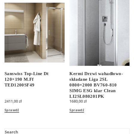
Sanswiss Top-Line Dt
Kermi Drzwi wahadłowo-
120×190 M.Ff
składane Liga 2SL
TED1200SF49
0800×2000 BV760-810
SIMG ESG klar Clean
LI2SL080201PK
2411,00
zł
1680,00
zł
Sprawdź
Sprawdź
Search