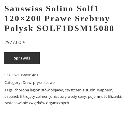
Sanswiss Solino Solf1
120×200 Prawe Srebrny
Połysk SOLF1DSM15088
2977,00
zł
Sprawdź
SKU:
57135ae814c0
Category:
Drzwi prysznicowe
Tags:
choroba legionistów objawy
,
czyszczenie studni wapnem
,
dzbanek filtrujący zelmer
,
jonizatory wody ceny
,
pojemność filiżanki
,
zastosowanie związków organicznych