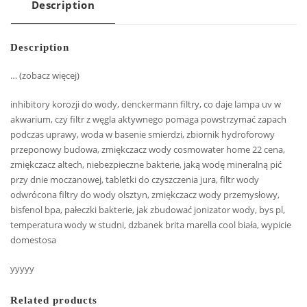
Description
Description
… (zobacz więcej)
inhibitory korozji do wody, denckermann filtry, co daje lampa uv w
akwarium, czy filtr z węgla aktywnego pomaga powstrzymać zapach
podczas uprawy, woda w basenie smierdzi, zbiornik hydroforowy
przeponowy budowa, zmiękczacz wody cosmowater home 22 cena,
zmiękczacz altech, niebezpieczne bakterie, jaką wodę mineralną pić
przy dnie moczanowej, tabletki do czyszczenia jura, filtr wody
odwrócona filtry do wody olsztyn, zmiękczacz wody przemysłowy,
bisfenol bpa, pałeczki bakterie, jak zbudować jonizator wody, bys pl,
temperatura wody w studni, dzbanek brita marella cool biała, wypicie
domestosa
yyyyy
Related products