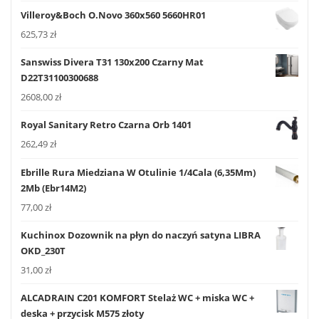
Villeroy&Boch O.Novo 360x560 5660HR01
625,73
zł
Sanswiss Divera T31 130x200 Czarny Mat
D22T31100300688
2608,00
zł
Royal Sanitary Retro Czarna Orb 1401
262,49
zł
Ebrille Rura Miedziana W Otulinie 1/4Cala (6,35Mm)
2Mb (Ebr14M2)
77,00
zł
Kuchinox Dozownik na płyn do naczyń satyna LIBRA
OKD_230T
31,00
zł
ALCADRAIN C201 KOMFORT Stelaż WC + miska WC +
deska + przycisk M575 złoty