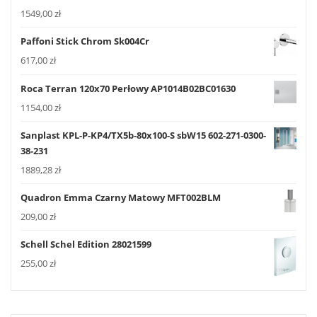
1549,00
zł
Paffoni Stick Chrom Sk004Cr
617,00
zł
Roca Terran 120x70 Perłowy AP1014B02BC01630
1154,00
zł
Sanplast KPL-P-KP4/TX5b-80x100-S sbW15 602-271-0300-
38-231
1889,28
zł
Quadron Emma Czarny Matowy MFT002BLM
209,00
zł
Schell Schel Edition 28021599
255,00
zł