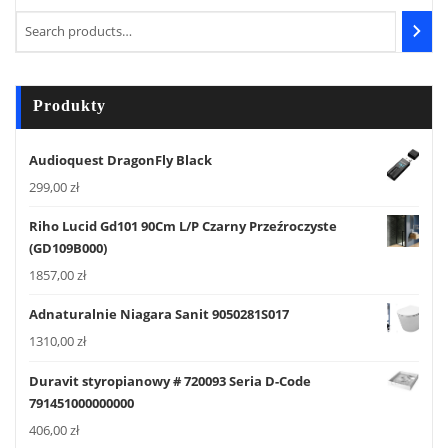
Produkty
Audioquest DragonFly Black
299,00
zł
Riho Lucid Gd101 90Cm L/P Czarny Przeźroczyste
(GD109B000)
1857,00
zł
Adnaturalnie Niagara Sanit 9050281S017
1310,00
zł
Duravit styropianowy # 720093 Seria D-Code
791451000000000
406,00
zł