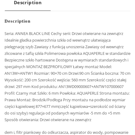
Description
Description
Seria: ANNEA BLACK LINE Cechy serii: Drzwi otwierane na zewnątrz
Idealnie gładka powierzchnia szkła od wewnątrz ułatwiająca
pielęgnację szyb Zawiasy z funkcją unoszenia Zawiasy od wewnątrz
zlicowane z taflą szkła Polimerowa powłoka AQUAPERLE w standardzie
Bezpieczne szkło hartowane Dostępna w wymiarach standardowych i
specjalnych MONTAŻ BEZPROFILOWY Łatwy montaż Model:
AN13W+ANTW1 Rozmiar: 90×70 cm Drzwi:90 cm Ścianka boczna: 70 cm
Wysokość: 200 cm Szerokość wejścia: 560 mm Szerokość części stałej
drzwi: 297 mm Kod produktu: AN13WD09000607+ANTW107000607
Profil: Czarny mat Szkło: 6 mm Powłoka: AQUAPERLE Strona montażu:
Prawa Montaż: Brodzik/Podłoga Przy montażu na podłodze wymiar
części kąpielowej 877×677 mm(część kąpielowa=szerokość od ściany
do osi szyby) regulacja od podanych wymiarów -5 mm do +5 mm
Sposób otwierania: Drzwi otwierane na zewnątrz
dem i, filtr piankowy do odkurzacza, aspirator do wody, pompowanie