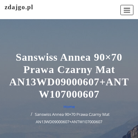
Skip
zdajgo.pl
to
content
Sanswiss Annea 90×70
Prawa Czarny Mat
AN13WD09000607+ANT
W107000607
Home
Sanswiss Annea 90×70 Prawa Czarny Mat
AN13WD09000607+ANTW107000607