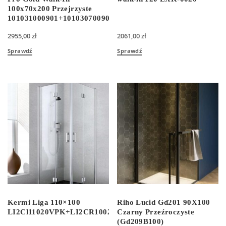
100x70x200 Przejrzyste
101031000901+101030700901+38900009
2955,00
zł
2061,00
zł
Sprawdź
Sprawdź
Kermi Liga 110×100
Riho Lucid Gd201 90X100
LI2Cl11020VPK+LI2CR10020VPK
Czarny Przeźroczyste
(Gd209B100)