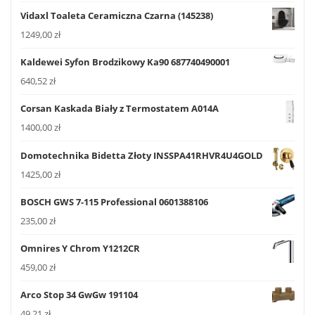
Vidaxl Toaleta Ceramiczna Czarna (145238)
1249,00
zł
Kaldewei Syfon Brodzikowy Ka90 687740490001
640,52
zł
Corsan Kaskada Biały z Termostatem A014A
1400,00
zł
Domotechnika Bidetta Złoty INSSPA41RHVR4U4GOLD
1425,00
zł
BOSCH GWS 7-115 Professional 0601388106
235,00
zł
Omnires Y Chrom Y1212CR
459,00
zł
Arco Stop 34 GwGw 191104
49,21
zł