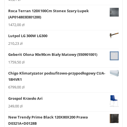
Roca Terran 120X100Cm Stonex Szary Łupek
(AP014803E801200)
1472,00
zł
Lutpol LG 300W LG300
210,23
zł
Geberit Olona 90x90cm Biały Matowy (550901001)
1759,50
zł
Chigo Klimatyzator podsufitowo-przypodłogowy CUA-
18HVR1
6799,00
zł
Grospol Krzesło Ari
249,00
zł
New Trendy Prime Black 120X80X200 Prawa
D0321A+D0128B