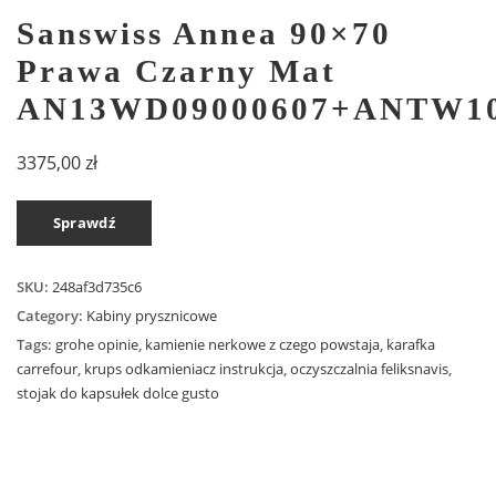
Sanswiss Annea 90×70
Prawa Czarny Mat
AN13WD09000607+ANTW10
3375,00
zł
Sprawdź
SKU:
248af3d735c6
Category:
Kabiny prysznicowe
Tags:
grohe opinie
,
kamienie nerkowe z czego powstaja
,
karafka
carrefour
,
krups odkamieniacz instrukcja
,
oczyszczalnia feliksnavis
,
stojak do kapsułek dolce gusto