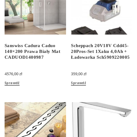
Sanswiss Cadura Caduo
Scheppach 20V18V Cdd45-
140×200 Prawa Biały Mat
20Pros-Set 1Xaku 4,0Ah +
CADUOD1400987
Ładowarka Sch5909220005
4576,00
zł
359,00
zł
Sprawdź
Sprawdź