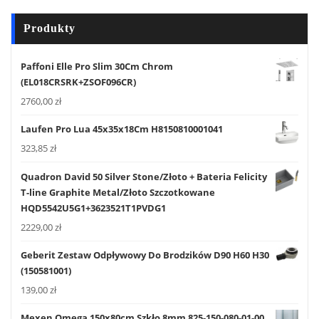
Produkty
Paffoni Elle Pro Slim 30Cm Chrom
(EL018CRSRK+ZSOF096CR)
2760,00
zł
Laufen Pro Lua 45x35x18Cm H8150810001041
323,85
zł
Quadron David 50 Silver Stone/Złoto + Bateria Felicity
T-line Graphite Metal/Złoto Szczotkowane
HQD5542U5G1+3623521T1PVDG1
2229,00
zł
Geberit Zestaw Odpływowy Do Brodzików D90 H60 H30
(150581001)
139,00
zł
Mexen Omega 150x80cm Szkło 8mm 825-150-080-01-00