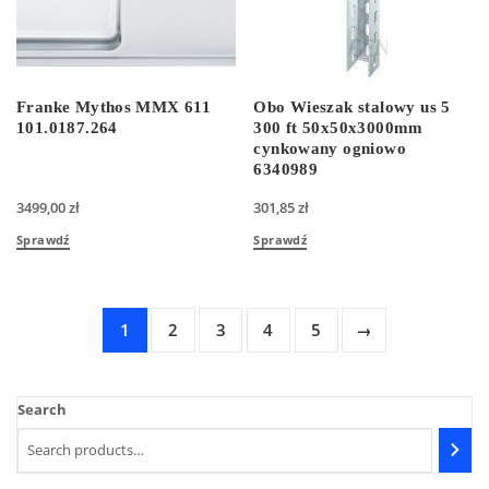
Franke Mythos MMX 611
Obo Wieszak stalowy us 5
101.0187.264
300 ft 50x50x3000mm
cynkowany ogniowo
6340989
3499,00
zł
301,85
zł
Sprawdź
Sprawdź
1
2
3
4
5
→
Search