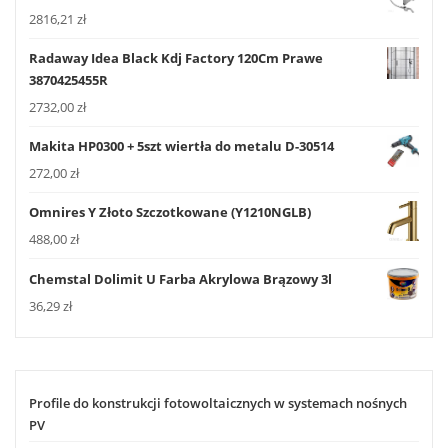
2816,21
zł
Radaway Idea Black Kdj Factory 120Cm Prawe
3870425455R
2732,00
zł
Makita HP0300 + 5szt wiertła do metalu D-30514
272,00
zł
Omnires Y Złoto Szczotkowane (Y1210NGLB)
488,00
zł
Chemstal Dolimit U Farba Akrylowa Brązowy 3l
36,29
zł
Profile do konstrukcji fotowoltaicznych w systemach nośnych
PV