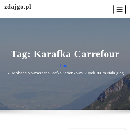
Skip
zdajgo.pl
to
content
Tag:
Karafka Carrefour
Home
Mobene Nowoczesna Szafka Łazienkowa Słupek 30Cm Biała (Ł23)