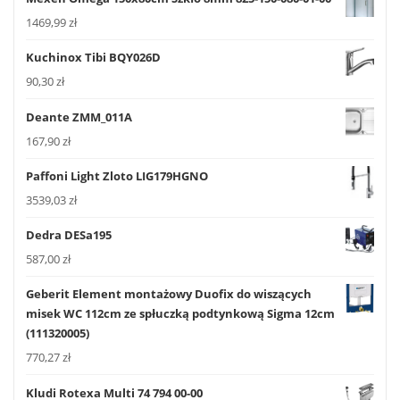
1469,99
zł
Kuchinox Tibi BQY026D
90,30
zł
Deante ZMM_011A
167,90
zł
Paffoni Light Zloto LIG179HGNO
3539,03
zł
Dedra DESa195
587,00
zł
Geberit Element montażowy Duofix do wiszących
misek WC 112cm ze spłuczką podtynkową Sigma 12cm
(111320005)
770,27
zł
Kludi Rotexa Multi 74 794 00-00