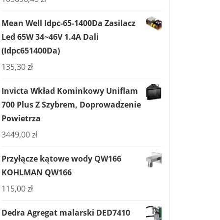
Mean Well Idpc-65-1400Da Zasilacz
Led 65W 34~46V 1.4A Dali
(Idpc651400Da)
135,30
zł
Invicta Wkład Kominkowy Uniflam
700 Plus Z Szybrem, Doprowadzenie
Powietrza
3449,00
zł
Przyłącze kątowe wody QW166
KOHLMAN QW166
115,00
zł
Dedra Agregat malarski DED7410