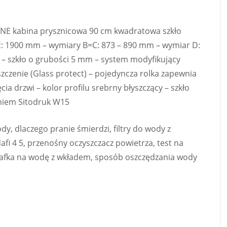
NE kabina prysznicowa 90 cm kwadratowa szkło
ć: 1900 mm – wymiary B=C: 873 – 890 mm – wymiar D:
 – szkło o grubości 5 mm – system modyfikujący
szczenie (Glass protect) – pojedyncza rolka zapewnia
a drzwi – kolor profilu srebrny błyszczący – szkło
niem Sitodruk W15
 dlaczego pranie śmierdzi, filtry do wody z
afi 4 5, przenośny oczyszczacz powietrza, test na
rafka na wodę z wkładem, sposób oszczędzania wody