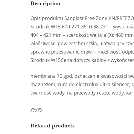
Description
Opis produktu Sanplast Free Zone KN/FREEZO
Sitodruk W15 600-271-3510-38-231 – wysokoś
404 – 421 mm – szerokość wejścia (X): 480 mm
właściwości powierzchni szkła, ułatwiający czy
sprawne przesuwanie drzwi – możliwość odpięci
Sitodruk W15Cena dotyczy kabiny z wykończe
membrana 75 gpd, oznaczanie kwasowości wody,
magnezem, rura do electrolux ultra silencer, d
twardość wody, na przewody reszte wody, ka
yyyyy
Related products