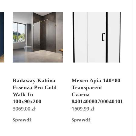
Radaway Kabina
Mexen Apia 140×80
Essenza Pro Gold
Transparent
Walk-In
Czarna
100x90x200
84014008070004010B
Przejrzyste
3069,00
zł
1609,99
zł
101031000901+101030900901+38900009
Sprawdź
Sprawdź