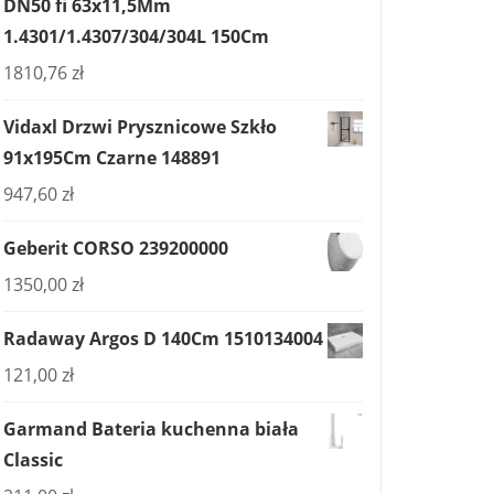
DN50 fi 63x11,5Mm
1.4301/1.4307/304/304L 150Cm
1810,76
zł
Vidaxl Drzwi Prysznicowe Szkło
91x195Cm Czarne 148891
947,60
zł
Geberit CORSO 239200000
1350,00
zł
Radaway Argos D 140Cm 1510134004
121,00
zł
Garmand Bateria kuchenna biała
Classic