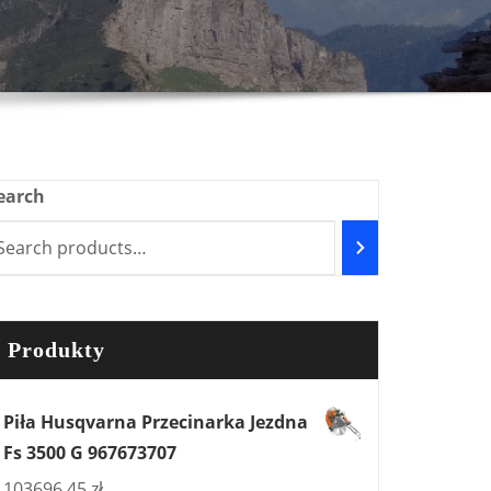
earch
Produkty
Piła Husqvarna Przecinarka Jezdna
Fs 3500 G 967673707
103696,45
zł