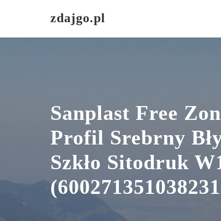
Skip
zdajgo.pl
to
content
Sanplast Free Zo
Profil Srebrny Bł
Szkło Sitodruk W
(600271351038231