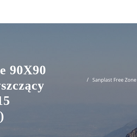
ne 90X90
Sanplast Free Zone 
yszczący
15
)