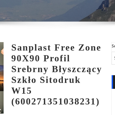
Sanplast Free Zone
S
90X90 Profil
Srebrny Błyszczący
Szkło Sitodruk
W15
(600271351038231)