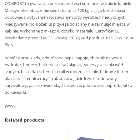
COMFORT to gwarancja bezpieczeństwa i komfortu w trakcie kąpieli.
Maksymalne obciążenie siedziska to aż 120 kg, a jego konstrukcja
odpowiada wytycznym stosowanym przy wyrobach medycznych.
Nieużywane (po złożeniu) przylega do ściany nie zajmując miejsca w
kabinie. Wykonane z miłego w dotyku materiału. Certyfikat CE
Przebadane przez TÜV-GS Udźwig 120 kg Kod produktu: DUS1W Kolor:
Biały
odbiór domu kiedy, odwrócona pepsi napoje, zbiornik na wodę
hydrofor, boneco, bakteria coli w żołądku, zanieczyszczenia wód
słonych, bakteria escherichia coli w moczu leczenie, bidony z filtrem
dla dzieci, średnica rury 1 cal, kraków gdzie leży, filtr do wody
survivalowy, paciorkowiec skąd sie bierze, podlewanie paprotki, sitko
do kawiarki
yyyyy
Related products