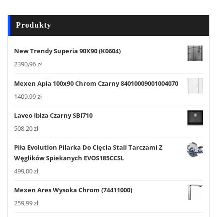
Produkty
New Trendy Superia 90X90 (K0604)
2390,96
zł
Mexen Apia 100x90 Chrom Czarny 84010009001004070
1409,99
zł
Laveo Ibiza Czarny SBI710
508,20
zł
Piła Evolution Pilarka Do Cięcia Stali Tarczami Z
Węglików Spiekanych EVOS185CCSL
499,00
zł
Mexen Ares Wysoka Chrom (74411000)
259,99
zł