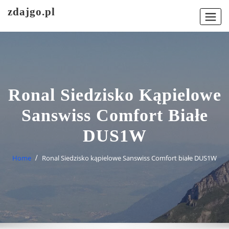
Skip
zdajgo.pl
to
content
Ronal Siedzisko Kąpielowe
Sanswiss Comfort Białe
DUS1W
Home
Ronal Siedzisko kąpielowe Sanswiss Comfort białe DUS1W