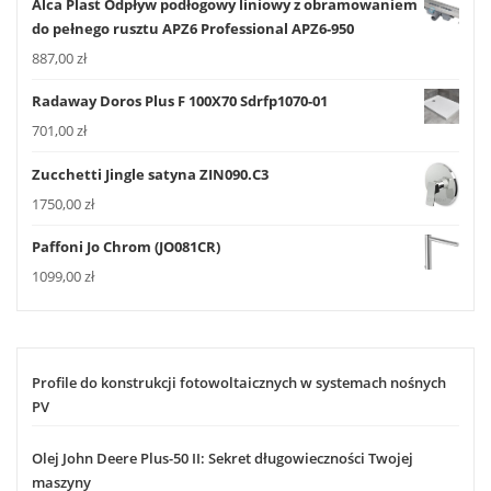
Alca Plast Odpływ podłogowy liniowy z obramowaniem
do pełnego rusztu APZ6 Professional APZ6-950
887,00
zł
Radaway Doros Plus F 100X70 Sdrfp1070-01
701,00
zł
Zucchetti Jingle satyna ZIN090.C3
1750,00
zł
Paffoni Jo Chrom (JO081CR)
1099,00
zł
Profile do konstrukcji fotowoltaicznych w systemach nośnych
PV
Olej John Deere Plus-50 II: Sekret długowieczności Twojej
maszyny