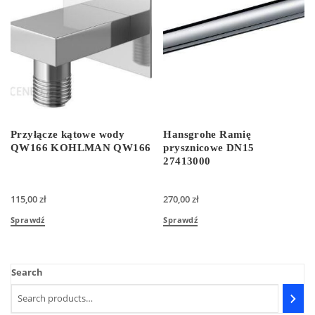
Przyłącze kątowe wody
Hansgrohe Ramię
QW166 KOHLMAN QW166
prysznicowe DN15
27413000
115,00
zł
270,00
zł
Sprawdź
Sprawdź
Search