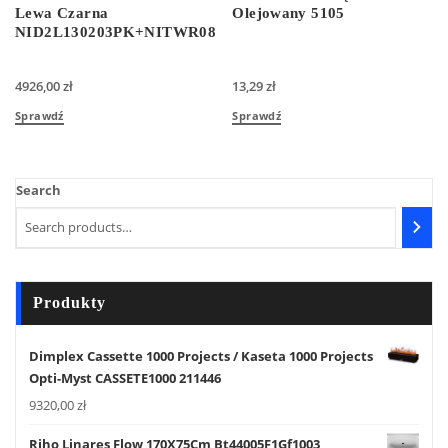
Lewa Czarna
Olejowany 5105
NID2L130203PK+NITWR080203PK
4926,00
zł
13,29
zł
Sprawdź
Sprawdź
Search
Produkty
Dimplex Cassette 1000 Projects / Kaseta 1000 Projects
Opti-Myst CASSETE1000 211446
9320,00
zł
Riho Linares Flow 170X75Cm Bt44005F1Gf1003