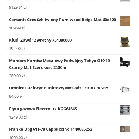
9129,81
zł
Cersanit Gres Szkliwiony Rumiwood Beige Mat 60x120
109,99
zł
Kludi Zawór Zwrotny 754380000
192,00
zł
Mardom Karnisz Metalowy Podwójny Tokyo Ø19 19
Czarny Mat Szerokość 240Cm
289,00
zł
Omnires Uchwyt Punktowy Mosiądz FERROPKN15
84,00
zł
Płyta gazowa Electrolux KGG6436S
1249,00
zł
Franke Ubg 611-78 Cappuccino 1140685252
1006,00
zł