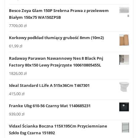
Besco Zoya Glam 150P Srebrna Prawa z przelewem
Białym 150x75 WA150ZPSB
7709,00
zł
Korkowy podkład tłumiący grubość 8mm (10m2)
61,99
zł
Radaway Parawan Nawannowy Nes 8 Black Pnj
Factory 80x150 Lewy Przejrzyste 100610805455L
1826,00
zł
Ideal Standard I.Life A 515x36Cm T467301
415,00
zł
Franke Ubg 610-56 Czarny Mat 1140685231
939,00
zł
Vidaxl Ścianka Boczna 115X195Cm Przyciemniane
Szkło Esg Czarna 151892