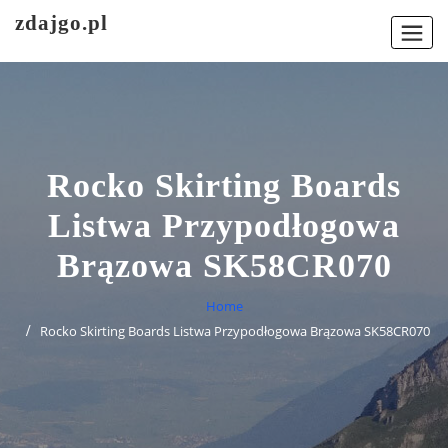
Skip
zdajgo.pl
to
content
Rocko Skirting Boards
Listwa Przypodłogowa
Brązowa SK58CR070
Home
Rocko Skirting Boards Listwa Przypodłogowa Brązowa SK58CR070