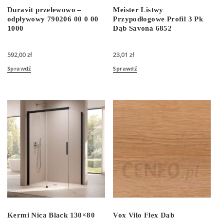
Duravit przelewowo –
Meister Listwy
odpływowy 790206 00 0 00
Przypodłogowe Profil 3 Pk
1000
Dąb Savona 6852
592,00
zł
23,01
zł
Sprawdź
Sprawdź
Kermi Nica Black 130×80
Vox Vilo Flex Dąb