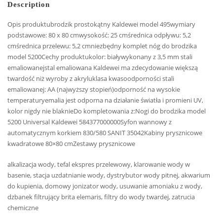
Description
Opis produktubrodzik prostokątny Kaldewei model 495wymiary
podstawowe: 80 x 80 cmwysokość: 25 cmśrednica odpływu: 5,2
cmśrednica przelewu: 5,2 cmniezbędny komplet nóg do brodzika
model 5200Cechy produktukolor: białywykonany z 3,5 mm stali
emaliowanejstal emaliowana Kaldewei ma zdecydowanie większą
twardość niż wyroby z akryluklasa kwasoodporności stali
emaliowanej: AA (najwyższy stopień)odporność na wysokie
temperaturyemalia jest odporna na działanie światła i promieni UV,
kolor nigdy nie blaknieDo kompletowania z:Nogi do brodzika model
5200 Universal Kaldewei 584377000000Syfon wannowy z
automatycznym korkiem 830/580 SANIT 35042Kabiny prysznicowe
kwadratowe 80×80 cmZestawy prysznicowe
alkalizacja wody, tefal ekspres przelewowy, klarowanie wody w
basenie, stacja uzdatnianie wody, dystrybutor wody pitnej, akwarium
do kupienia, domowy jonizator wody, usuwanie amoniaku z wody,
dzbanek filtrujący brita elemaris, filtry do wody twardej, zatrucia
chemiczne