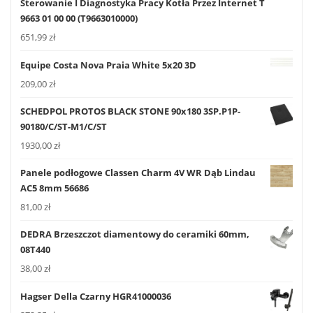
Sterowanie I Diagnostyka Pracy Kotła Przez Internet T
9663 01 00 00 (T9663010000)
651,99
zł
Equipe Costa Nova Praia White 5x20 3D
209,00
zł
SCHEDPOL PROTOS BLACK STONE 90x180 3SP.P1P-
90180/C/ST-M1/C/ST
1930,00
zł
Panele podłogowe Classen Charm 4V WR Dąb Lindau
AC5 8mm 56686
81,00
zł
DEDRA Brzeszczot diamentowy do ceramiki 60mm,
08T440
38,00
zł
Hagser Della Czarny HGR41000036