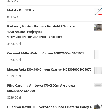
372,35
zł
Makita Dur182Uz
831,67
zł
Radaway Kabina Essenza Pro Gold 8 Walk-In
120x70x200 Przejrzyste
10121200901+10120700901+38900009
3873,00
zł
Cersanit Mille Walk In Chrom 100X200Cm S161001
1063,00
zł
Mexen Apia 130x100 Chrom Czarny 84013010001004070
1679,99
zł
Riho Carolina Air Lewa 170X80Cm Akrylowa
Bb53005A1Gh1009
8239,20
zł
Quadron David 50 Silver Stone/Złoto + Bateria Haley T-