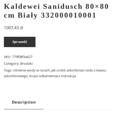
Kaldewei Sanidusch 80×80
cm Biały 332000010001
1007,43
zł
Sprawdź
SKU:
779f08f3a627
Category:
Brodziki
Tags:
ciśnienie wody w rurach
,
jak zrobić askorbinian sodu z kwasu
askorbinowego
,
krups odkamieniacz instrukcja
Description