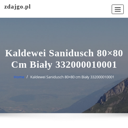
Skip
zdajgo.pl
to
content
Kaldewei Sanidusch 80×80
Cm Biały 332000010001
Home
Kaldewei Sanidusch 80×80 cm Biały 332000010001