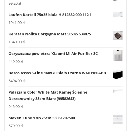
99,20
zł
Laufen Kartell 75x35 biała H 812332 000 112 1
1941,00
zł
Kerasan Nolita Borgogna Matt 50x45 534075
1340,00
zł
Oczyszczacz powietrza Xiaomi Mi Air Purifier 3C
449,90
zł
Besco Assos S-Line 160x70 Biało Czarna WMD160ABB
6494,00
zł
Palazzani Color White Mat Ramię Ścienne
Deszczownicy 35cm Białe (99582643)
945,00
zł
Mexen Cube 170x75cm 55051707500
579,99
zł