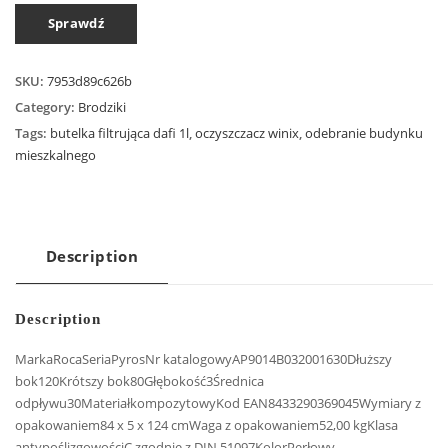
Sprawdź
SKU:
7953d89c626b
Category:
Brodziki
Tags:
butelka filtrująca dafi 1l
,
oczyszczacz winix
,
odebranie budynku
mieszkalnego
Description
Description
MarkaRocaSeriaPyrosNr katalogowyAP9014B032001630Dłuższy
bok120Krótszy bok80Głębokość3Średnica
odpływu30MateriałkompozytowyKod EAN8433290369045Wymiary z
opakowaniem84 x 5 x 124 cmWaga z opakowaniem52,00 kgKlasa
antypoślizgowościC zgodnie z DIN 51097KolorPerłowy