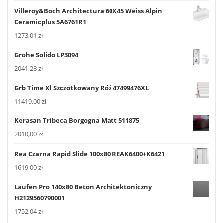
Villeroy&Boch Architectura 60X45 Weiss Alpin
Ceramicplus 5A6761R1
1273,01
zł
Grohe Solido LP3094
2041,28
zł
Grb Time Xl Szczotkowany Róż 47499476XL
11419,00
zł
Kerasan Tribeca Borgogna Matt 511875
2010,00
zł
Rea Czarna Rapid Slide 100x80 REAK6400+K6421
1619,00
zł
Laufen Pro 140x80 Beton Architektoniczny
H2129560790001
1752,04
zł