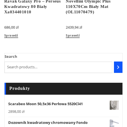
Ravak Galaxy Pro – Perseus
Novellini Olympic Plus
Kwadratowy 80 Biały
110X70Cm Biały Mat
Xa034401010
(OL11070479)
686,00
zł
2439,94
zł
Sprawdź
Sprawdź
Search
Produkty
Scarabeo Moon 50,5x36 Perłowa 5520Cl41
2898,00
zł
Dozownik kwadratowy chromowany Fondo