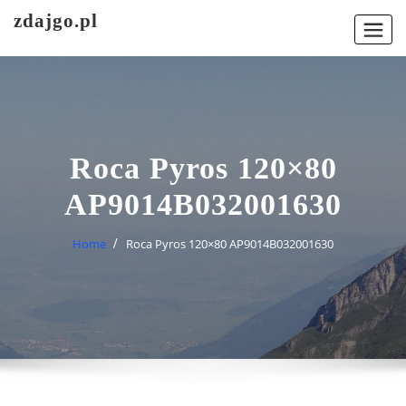
Skip
zdajgo.pl
to
content
Roca Pyros 120×80
AP9014B032001630
Home
Roca Pyros 120×80 AP9014B032001630