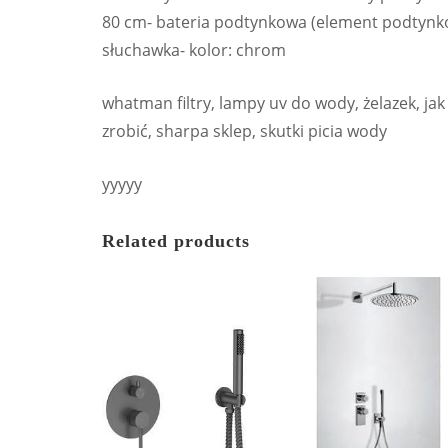
80 cm- bateria podtynkowa (element podtynko
słuchawka- kolor: chrom
whatman filtry, lampy uv do wody, żelazek, ja
zrobić, sharpa sklep, skutki picia wody
yyyyy
Related products