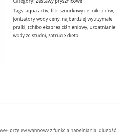
Category:
Zestawy prysznicowe
Tags:
aqua activ
,
filtr sznurkowy ile mikronów
,
jonizatory wody ceny
,
najbardziej wytrzymałe
pralki
,
tchibo ekspres ciśnieniowy
,
uzdatnianie
wody ze studni
,
zatrucie dieta
y- przelew wannowy z funkcją napełniania, długość