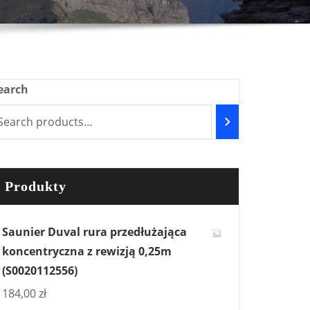
earch
Produkty
Saunier Duval rura przedłużająca
koncentryczna z rewizją 0,25m
(S0020112556)
184,00
zł