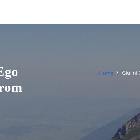
Ego
Home
Giulin
hrom