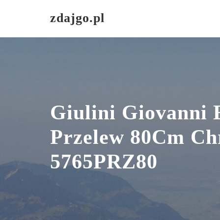
Skip
zdajgo.pl
to
content
Giulini Giovanni 
Przelew 80Cm C
5765PRZ80