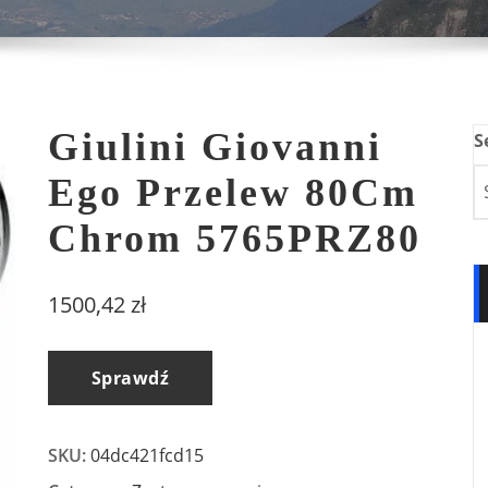
Giulini Giovanni
S
Ego Przelew 80Cm
Chrom 5765PRZ80
1500,42
zł
Sprawdź
SKU:
04dc421fcd15