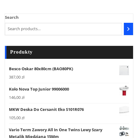
Search
Produkty
Besco Oskar 80x80cm (BAO80PK)
387,00
zł
Koło Nova Top Junior 99006000
146,00
zł
MKW Deska Do Cersanit Eko S101R076
105,00
zł
Vario Term Zawory All In One Twins Lewy Szary
Metalik Miedziana 15Mm