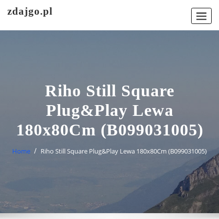
Skip
zdajgo.pl
to
content
Riho Still Square
Plug&Play Lewa
180x80Cm (B099031005)
Home
Riho Still Square Plug&Play Lewa 180x80Cm (B099031005)