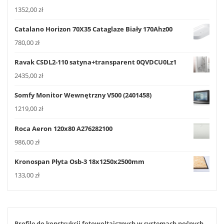
1352,00
zł
Catalano Horizon 70X35 Cataglaze Biały 170Ahz00
780,00
zł
Ravak CSDL2-110 satyna+transparent 0QVDCU0Lz1
2435,00
zł
Somfy Monitor Wewnętrzny V500 (2401458)
1219,00
zł
Roca Aeron 120x80 A276282100
986,00
zł
Kronospan Płyta Osb-3 18x1250x2500mm
133,00
zł
Profile do konstrukcji fotowoltaicznych w systemach nośnych