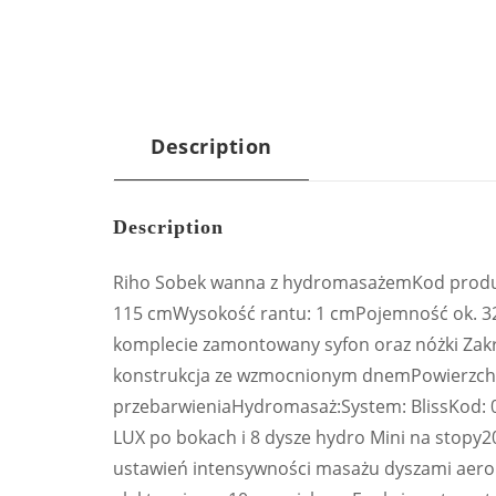
Description
Description
Riho Sobek wanna z hydromasażemKod produ
115 cmWysokość rantu: 1 cmPojemność ok. 325 
komplecie zamontowany syfon oraz nóżki Zakr
konstrukcja ze wzmocnionym dnemPowierzchn
przebarwieniaHydromasaż:System: BlissKod: 0
LUX po bokach i 8 dysze hydro Mini na stopy2
ustawień intensywności masażu dyszami aero