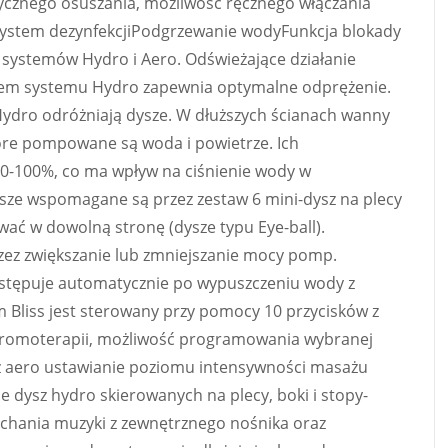
ycznego osuszania, możliwość ręcznego włączania
System dezynfekcjiPodgrzewanie wodyFunkcja blokady
ją systemów Hydro i Aero. Odświeżające działanie
em systemu Hydro zapewnia optymalne odprężenie.
ydro odróżniają dysze. W dłuższych ścianach wanny
re pompowane są woda i powietrze. Ich
0-100%, co ma wpływ na ciśnienie wody w
ysze wspomagane są przez zestaw 6 mini-dysz na plecy
wać w dowolną stronę (dysze typu Eye-ball).
z zwiększanie lub zmniejszanie mocy pomp.
stępuje automatycznie po wypuszczeniu wody z
Bliss jest sterowany przy pomocy 10 przycisków z
chromoterapii, możliwość programowania wybranej
sz aero ustawianie poziomu intensywności masażu
ie dysz hydro skierowanych na plecy, boki i stopy-
łuchania muzyki z zewnętrznego nośnika oraz