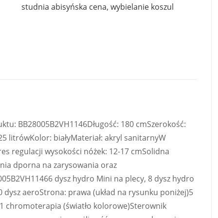
studnia abisyńska cena
,
wybielanie koszul
ktu: BB28005B2VH1146Długość: 180 cmSzerokość:
litrówKolor: białyMateriał: akryl sanitarnyW
es regulacji wysokości nóżek: 12-17 cmSolidna
ia dporna na zarysowania oraz
05B2VH11466 dysz hydro Mini na plecy, 8 dysz hydro
0 dysz aeroStrona: prawa (układ na rysunku poniżej)5
1 chromoterapia (światło kolorowe)Sterownik