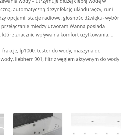
zewania wody – utrzymuje dłużej ciepłą wodę w
czną, automatyczną dezynfekcję układu węży, rur i
dzy opcjami: stacje radiowe, głośność dźwięku- wybór
az przełączanie między utworamiWanna posiada
, które znacznie wpływa na komfort użytkowania….
 frakcje, lp1000, tester do wody, maszyna do
wody, liebherr 901, filtr z węglem aktywnym do wody