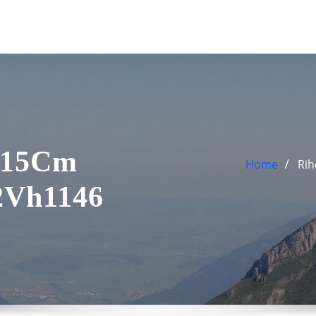
115Cm
Home
Rih
2Vh1146