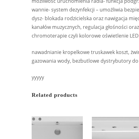
możliwość uruchomienia radia- funkcja podgr
wannie- system dezynfekcji – umożliwia bezpie
dysz- blokada rodzicielska oraz nawigacja mię
kanałów muzycznych, regulacja głośności or
chromoterapie czyli kolorowe oświetlenie LED
nawadnianie kropelkowe truskawek koszt, żwir
gazowania wody, bezbutlowe dystrybutory do 
yyyyy
Related products