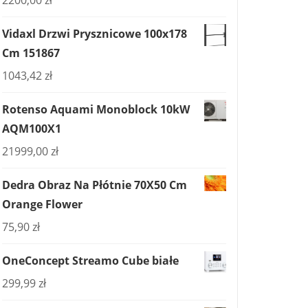
2200,00
zł
Vidaxl Drzwi Prysznicowe 100x178
Cm 151867
1043,42
zł
Rotenso Aquami Monoblock 10kW
AQM100X1
21999,00
zł
Dedra Obraz Na Płótnie 70X50 Cm
Orange Flower
75,90
zł
OneConcept Streamo Cube białe
299,99
zł