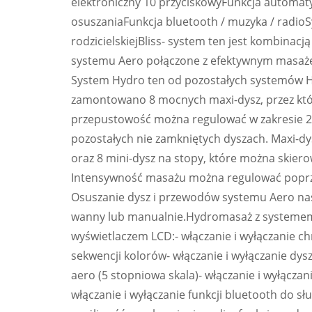
elektroniczny 10 przyciskowyFunkcja automat
osuszaniaFunkcja bluetooth / muzyka / radio
rodzicielskiejBliss- system ten jest kombinac
systemu Aero połączone z efektywnym masaż
System Hydro ten od pozostałych systemów H
zamontowano 8 mocnych maxi-dysz, przez któ
przepustowość można regulować w zakresie 2
pozostałych nie zamkniętych dyszach. Maxi-d
oraz 8 mini-dysz na stopy, które można skiero
Intensywność masażu można regulować poprze
Osuszanie dysz i przewodów systemu Aero na
wanny lub manualnie.Hydromasaż z systemem 
wyświetlaczem LCD:- włączanie i wyłączanie 
sekwencji kolorów- włączanie i wyłączanie dy
aero (5 stopniowa skala)- włączanie i wyłączan
włączanie i wyłączanie funkcji bluetooth do s