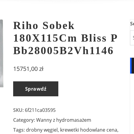
Riho Sobek
S
180X115Cm Bliss P
Bb28005B2Vh1146
15751,00
zł
Sprawdź
SKU:
6f211ca03595
Category:
Wanny z hydromasażem
Tags:
drobny węgiel
,
krewetki hodowlane cena
,