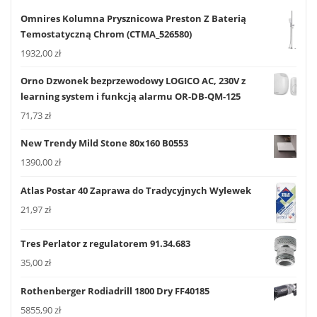
Omnires Kolumna Prysznicowa Preston Z Baterią
Temostatyczną Chrom (CTMA_526580)
1932,00
zł
Orno Dzwonek bezprzewodowy LOGICO AC, 230V z
learning system i funkcją alarmu OR-DB-QM-125
71,73
zł
New Trendy Mild Stone 80x160 B0553
1390,00
zł
Atlas Postar 40 Zaprawa do Tradycyjnych Wylewek
21,97
zł
Tres Perlator z regulatorem 91.34.683
35,00
zł
Rothenberger Rodiadrill 1800 Dry FF40185
5855,90
zł