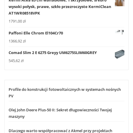
Kermi Atea 85 cm wahadłowe, 1 skrzydłowe, srebro
wysoki połysk, prawe, szkło przezroczyste KermiClean
AT1WR08518VPK
1791,00
zł
Paffoni Elle Chrom El104Cr70
1366,92
zł
Comad Slim 2 E 6275 Greyy UM6275SLIM60GREY
545,62
zł
Profile do konstrukcji fotowoltaicznych w systemach nośnych
PV
Olej John Deere Plus-50 II: Sekret długowieczności Twojej
maszyny
Dlaczego warto współpracować z Akmel przy projektach