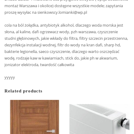
montaż Warszawa i okolice) dostępne wszystkie modele; zapytania
proszę wysyłac na sienkowscy.lomianki@wp.pl
cola na ból żołądka, antybiotyk alkohol, dlaczego woda morska jest
słona, al kaline, dafi ogrzewacz wody, pzh warszawa, czyszczenie
studni głębinowych, jakie wkłady do filtra, filtry szczecin przestrzenna,
dezynfekcja instalacji wodnej, filtr do wody na kran dafi, sharp hd,
bakterie legionella, saeco czyszczenie, dlaczego warto oszczędzać
wodę, rodzaje kaw w kawiarniach, stick do, jakie ph w akwarium,
jonizator elektroda, twardość całkowita
yyyyy
Related products