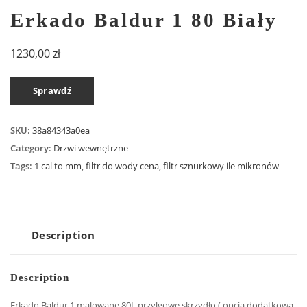
Erkado Baldur 1 80 Biały
1230,00
zł
Sprawdź
SKU:
38a84343a0ea
Category:
Drzwi wewnętrzne
Tags:
1 cal to mm
,
filtr do wody cena
,
filtr sznurkowy ile mikronów
Description
Description
Erkado Baldur 1 malowane 80L przylgowe skrzydło ( opcja dodatkowa