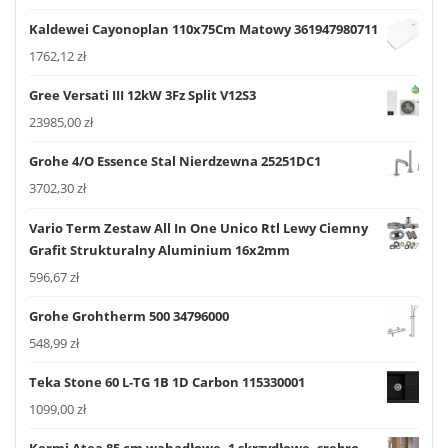
Kaldewei Cayonoplan 110x75Cm Matowy 361947980711
1762,12
zł
Gree Versati III 12kW 3Fz Split V12S3
23985,00
zł
Grohe 4/O Essence Stal Nierdzewna 25251DC1
3702,30
zł
Vario Term Zestaw All In One Unico Rtl Lewy Ciemny
Grafit Strukturalny Aluminium 16x2mm
596,67
zł
Grohe Grohtherm 500 34796000
548,99
zł
Teka Stone 60 L-TG 1B 1D Carbon 115330001
1099,00
zł