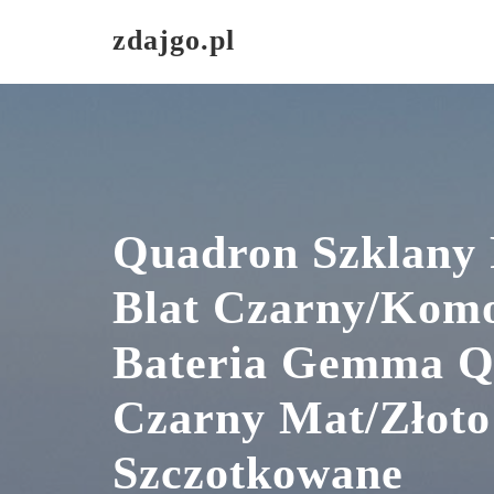
Skip
zdajgo.pl
to
content
Quadron Szklany 
Blat Czarny/Komo
Bateria Gemma Q
Czarny Mat/Złoto
Szczotkowane