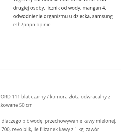
drugiej osoby
,
licznik od wody
,
mangan 4
,
odwodnienie organizmu u dziecka
,
samsung
rsh7pnpn opinie
RD 111 blat czarny / komora złota odwracalny z
otkowane 50 cm
r, dlaczego pić wodę, przechowywanie kawy mielonej,
, revo blik, ile filiżanek kawy z 1 kg, zawór