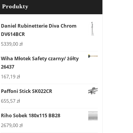
Produkty
Daniel Rubinetterie Diva Chrom
DV614BCR
5339,00
zł
501BLMPVDG1
Wiha Młotek Safety czarny/ żółty
26437
167,19
zł
Paffoni Stick SK022CR
655,57
zł
Riho Sobek 180x115 BB28
2679,00
zł