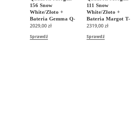
156 Snow
111 Snow
White/Złoto +
White/Złoto +
Bateria Gemma Q-
Bateria Margot T-
Line Czarny Mat
2029,00
zł
Line Graphite
2319,00
zł
HB8224U1G1+3623501BLM
Metal/Złoto
Sprawdź
Sprawdź
Szczotkowane
HB8203U1G1+36