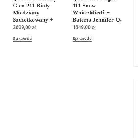
Glen 211 Biały
111 Snow
Miedziany
White/Miedź +
Szczotkowany +
Bateria Jennifer Q-
Angelina Q Line
2609,00
zł
Line Czarny Mat
1849,00
zł
Miedź
HB8203U1C1+3623510B
Sprawdź
Sprawdź
Szczotkowana Biały
23502T1PVDG1
Mat
(HB8078SB3FC1+3573500WHMPVDC1)