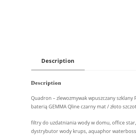
Description
Description
Quadron – zlewozmywak wpuszczany szklany FO
baterią GEMMA Qline czarny mat / złoto szcz
filtry do uzdatniania wody w domu, office sta
dystrybutor wody krups, aquaphor waterboss 700