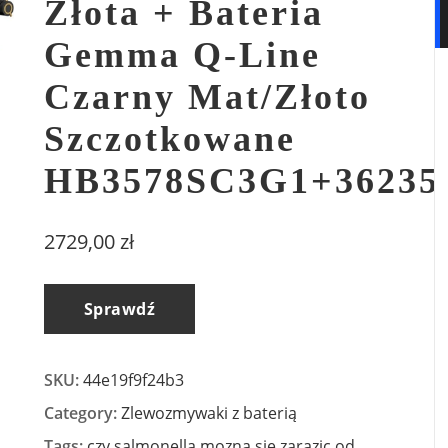
Złota + Bateria
Gemma Q-Line
Czarny Mat/Złoto
Szczotkowane
HB3578SC3G1+3623
2729,00
zł
Sprawdź
SKU:
44e19f9f24b3
Category:
Zlewozmywaki z baterią
Tags:
czy salmonella mozna sie zarazic od