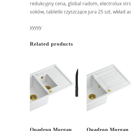
redukcyjny cena, global radom, electrolux str
soków, tabletki czyszczące jura 25 szt, wkład 
yyyyy
Related products
Quadron Morgan
Quadron Morgan