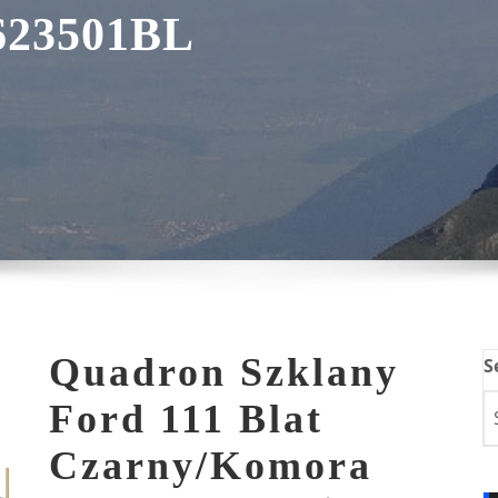
623501BL
Quadron Szklany
S
Ford 111 Blat
Czarny/Komora